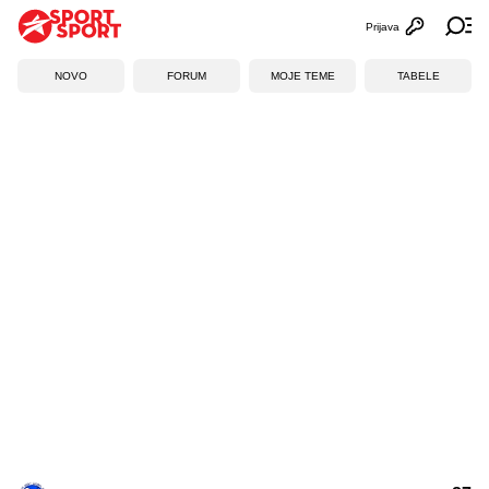
Prijava
Otvori profi
Ot
NOVO
FORUM
MOJE TEME
TABELE