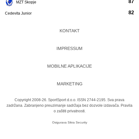
87
MZT Skopje
82
Cedevita Junior
KONTAKT
IMPRESSUM
MOBILNE APLIKACIJE
MARKETING
Copyright 2008-26. SportSport d.o.o. ISSN 2744-2195. Sva prava
zadržana. Zabranjeno preuzimanje sadržaja bez dozvole izdavača.
Pravila
o zaštiti privatnosti.
Osigurava
Sikra Security