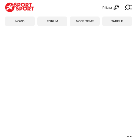
Prijava
Otvori profi
Ot
NOVO
FORUM
MOJE TEME
TABELE