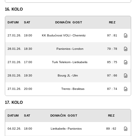
16. KOLO
DATUM
SAT
DOMAĆIN
GOST
REZ
27.01.26.
19:00
KK Budućnost VOLI
-
Chemnitz
97 : 81
28.01.26.
18:30
Panionios
-
London
79 : 78
27.01.26.
17:00
Turk Telekom
-
Lietkabelis
85 : 75
28.01.26.
19:30
Bourg JL
-
Ulm
97 : 66
27.01.26.
20:00
Trento
-
Besiktas
87 : 74
17. KOLO
DATUM
SAT
DOMAĆIN
GOST
REZ
04.02.26.
18:00
Lietkabelis
-
Panionios
89 : 62