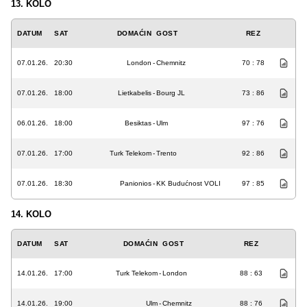
13. KOLO
DATUM
SAT
DOMAĆIN
GOST
REZ
07.01.26.
20:30
London
-
Chemnitz
70 : 78
07.01.26.
18:00
Lietkabelis
-
Bourg JL
73 : 86
06.01.26.
18:00
Besiktas
-
Ulm
97 : 76
07.01.26.
17:00
Turk Telekom
-
Trento
92 : 86
07.01.26.
18:30
Panionios
-
KK Budućnost VOLI
97 : 85
14. KOLO
DATUM
SAT
DOMAĆIN
GOST
REZ
14.01.26.
17:00
Turk Telekom
-
London
88 : 63
14.01.26.
19:00
Ulm
-
Chemnitz
88 : 76