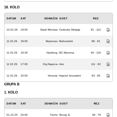
18. KOLO
DATUM
SAT
DOMAĆIN
GOST
REZ
10.02.26.
19:00
Slask Wroclaw
-
Cedevita Olimpija
81 : 114
11.02.26.
19:00
Neptunas
-
Bahcesehir
86 : 91
11.02.26.
19:30
Hamburg
-
BC Manresa
94 : 116
11.02.26.
17:00
Cluj Napoca
-
Aris
111 : 92
11.02.26.
20:00
Venezia
-
Hapoel Jerusalem
83 : 80
GRUPA B
1. KOLO
DATUM
SAT
DOMAĆIN
GOST
REZ
01.10.25.
20:00
Trento
-
Bourg JL
48 : 79