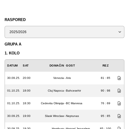
RASPORED
Sezona
GRUPA A
1. KOLO
DATUM
SAT
DOMAĆIN
GOST
REZ
30.09.25.
20:00
Venezia
-
Aris
81 : 85
01.10.25.
18:00
Cluj Napoca
-
Bahcesehir
90 : 98
01.10.25.
18:30
Cedevita Olimpija
-
BC Manresa
76 : 69
30.09.25.
19:00
Slask Wroclaw
-
Neptunas
95 : 85
30.09.25.
19:30
Hamburg
-
Hapoel Jerusalem
85 : 100