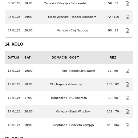
06.01.26.
19:00
Cedevita Olimpija
-
Bahcesehir
59 : 67
07.01.26.
19:00
Slask Wroclaw
-
Hapoel Jerusalem
72 : 115
07.01.26.
20:00
Venezia
-
Cluj Napoca
90 : 83
14. KOLO
DATUM
SAT
DOMAĆIN
GOST
REZ
14.01.26.
19:00
Aris
-
Hapoel Jerusalem
77 : 96
13.01.26.
18:00
Cluj Napoca
-
Hamburg
103 : 92
13.01.26.
17:00
Bahcesehir
-
BC Manresa
92 : 96
14.01.26.
20:00
Venezia
-
Slask Wroclaw
103 : 76
13.01.26.
18:00
Neptunas
-
Cedevita Olimpija
85 : 104