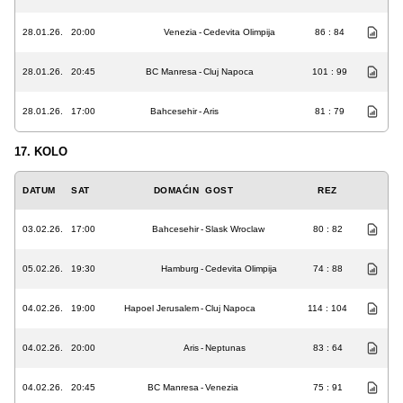
28.01.26.
20:00
Venezia
-
Cedevita Olimpija
86 : 84
28.01.26.
20:45
BC Manresa
-
Cluj Napoca
101 : 99
28.01.26.
17:00
Bahcesehir
-
Aris
81 : 79
17. KOLO
DATUM
SAT
DOMAĆIN
GOST
REZ
03.02.26.
17:00
Bahcesehir
-
Slask Wroclaw
80 : 82
05.02.26.
19:30
Hamburg
-
Cedevita Olimpija
74 : 88
04.02.26.
19:00
Hapoel Jerusalem
-
Cluj Napoca
114 : 104
04.02.26.
20:00
Aris
-
Neptunas
83 : 64
04.02.26.
20:45
BC Manresa
-
Venezia
75 : 91