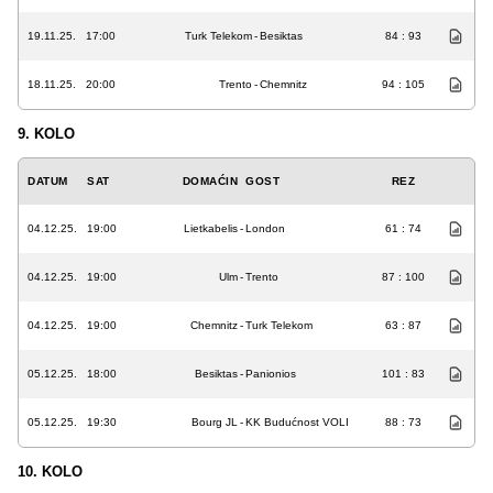
19.11.25.
17:00
Turk Telekom
-
Besiktas
84 : 93
18.11.25.
20:00
Trento
-
Chemnitz
94 : 105
9. KOLO
DATUM
SAT
DOMAĆIN
GOST
REZ
04.12.25.
19:00
Lietkabelis
-
London
61 : 74
04.12.25.
19:00
Ulm
-
Trento
87 : 100
04.12.25.
19:00
Chemnitz
-
Turk Telekom
63 : 87
05.12.25.
18:00
Besiktas
-
Panionios
101 : 83
05.12.25.
19:30
Bourg JL
-
KK Budućnost VOLI
88 : 73
10. KOLO