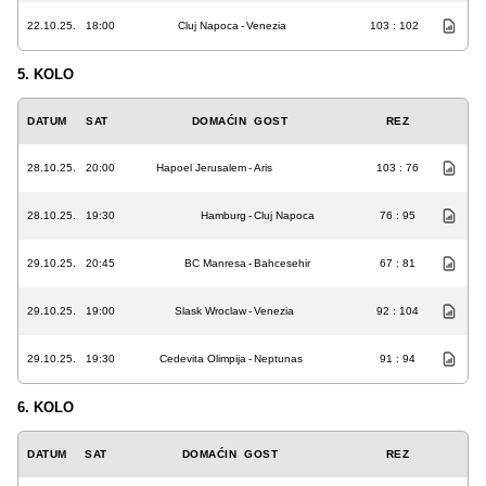
22.10.25.
18:00
Cluj Napoca
-
Venezia
103 : 102
5. KOLO
DATUM
SAT
DOMAĆIN
GOST
REZ
28.10.25.
20:00
Hapoel Jerusalem
-
Aris
103 : 76
28.10.25.
19:30
Hamburg
-
Cluj Napoca
76 : 95
29.10.25.
20:45
BC Manresa
-
Bahcesehir
67 : 81
29.10.25.
19:00
Slask Wroclaw
-
Venezia
92 : 104
29.10.25.
19:30
Cedevita Olimpija
-
Neptunas
91 : 94
6. KOLO
DATUM
SAT
DOMAĆIN
GOST
REZ