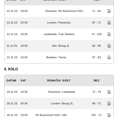
12.11.25.
19:00
Chemnitz
-
KK Budućnost VOLI
71 : 84
12.11.25.
20:30
London
-
Panionios
97 : 72
12.11.25.
18:45
Lietkabelis
-
Turk Telekom
74 : 100
11.11.25.
19:00
Ulm
-
Bourg JL
64 : 96
12.11.25.
18:00
Besiktas
-
Trento
97 : 83
8. KOLO
DATUM
SAT
DOMAĆIN
GOST
REZ
19.11.25.
18:30
Panionios
-
Lietkabelis
72 : 79
19.11.25.
20:30
London
-
Bourg JL
68 : 72
18.11.25.
19:00
KK Budućnost VOLI
-
Ulm
101 : 71