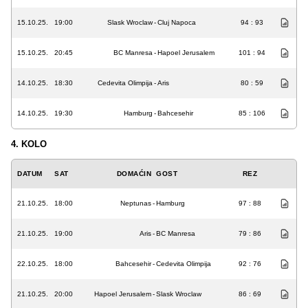
15.10.25.
19:00
Slask Wroclaw
-
Cluj Napoca
94 : 93
15.10.25.
20:45
BC Manresa
-
Hapoel Jerusalem
101 : 94
14.10.25.
18:30
Cedevita Olimpija
-
Aris
80 : 59
14.10.25.
19:30
Hamburg
-
Bahcesehir
85 : 106
4. KOLO
DATUM
SAT
DOMAĆIN
GOST
REZ
21.10.25.
18:00
Neptunas
-
Hamburg
97 : 88
21.10.25.
19:00
Aris
-
BC Manresa
79 : 86
22.10.25.
18:00
Bahcesehir
-
Cedevita Olimpija
92 : 76
21.10.25.
20:00
Hapoel Jerusalem
-
Slask Wroclaw
86 : 69