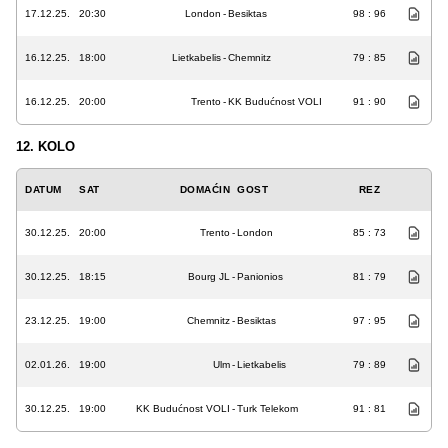
17.12.25.
20:30
London
-
Besiktas
98 : 96
16.12.25.
18:00
Lietkabelis
-
Chemnitz
79 : 85
16.12.25.
20:00
Trento
-
KK Budućnost VOLI
91 : 90
12. KOLO
DATUM
SAT
DOMAĆIN
GOST
REZ
30.12.25.
20:00
Trento
-
London
85 : 73
30.12.25.
18:15
Bourg JL
-
Panionios
81 : 79
23.12.25.
19:00
Chemnitz
-
Besiktas
97 : 95
02.01.26.
19:00
Ulm
-
Lietkabelis
79 : 89
30.12.25.
19:00
KK Budućnost VOLI
-
Turk Telekom
91 : 81