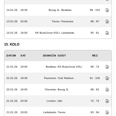
14.01.26.
19:30
Bourg JL
-
Besiktas
99 : 103
13.01.26.
20:00
Trento
-
Panionios
88 : 87
14.01.26.
19:00
KK Budućnost VOLI
-
Lietkabelis
95 : 81
15. KOLO
DATUM
SAT
DOMAĆIN
GOST
REZ
21.01.26.
18:00
Besiktas
-
KK Budućnost VOLI
96 : 74
21.01.26.
18:30
Panionios
-
Turk Telekom
61 : 106
20.01.26.
19:00
Chemnitz
-
Bourg JL
88 : 82
21.01.26.
20:30
London
-
Ulm
72 : 73
21.01.26.
18:00
Lietkabelis
-
Trento
93 : 94