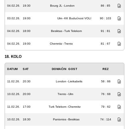
04.02.26.
19:30
Bourg JL
-
London
86 : 85
03.02.26.
19:00
Ulm
-
KK Budućnost VOLI
90 : 103
04.02.26.
18:00
Besiktas
-
Turk Telekom
91 : 81
04.02.26.
19:00
Chemnitz
-
Trento
81 : 67
18. KOLO
DATUM
SAT
DOMAĆIN
GOST
REZ
11.02.26.
20:30
London
-
Lietkabelis
58 : 66
10.02.26.
20:00
Trento
-
Ulm
76 : 68
11.02.26.
17:00
Turk Telekom
-
Chemnitz
79 : 62
10.02.26.
18:30
Panionios
-
Besiktas
74 : 114