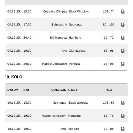
04.12.25.
18:30
Cedevita Olimpija
-
Slask Wroclaw
108 : 74
04.12.25.
17:00
Bahcesehir
-
Neptunas
85 : 100
05.12.25.
20:45
BC Manresa
-
Hamburg
99 : 72
04.12.25.
19:00
Aris
-
Cluj Napoca
88 : 98
04.12.25.
20:00
Hapoel Jerusalem
-
Venezia
98 : 66
10. KOLO
DATUM
SAT
DOMAĆIN
GOST
REZ
10.12.25.
18:00
Neptunas
-
Slask Wroclaw
103 : 87
09.12.25.
19:00
Hapoel Jerusalem
-
Hamburg
86 : 76
10.12.25.
19:00
Aris
-
Venezia
90 : 86