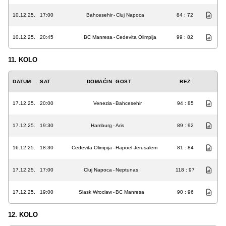
10.12.25.
17:00
Bahcesehir
-
Cluj Napoca
84 : 72
10.12.25.
20:45
BC Manresa
-
Cedevita Olimpija
99 : 82
11. KOLO
DATUM
SAT
DOMAĆIN
GOST
REZ
17.12.25.
20:00
Venezia
-
Bahcesehir
94 : 85
17.12.25.
19:30
Hamburg
-
Aris
89 : 92
16.12.25.
18:30
Cedevita Olimpija
-
Hapoel Jerusalem
81 : 84
17.12.25.
17:00
Cluj Napoca
-
Neptunas
118 : 97
17.12.25.
19:00
Slask Wroclaw
-
BC Manresa
90 : 96
12. KOLO