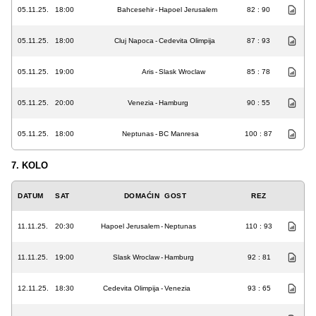
05.11.25.
18:00
Bahcesehir
-
Hapoel Jerusalem
82 : 90
05.11.25.
18:00
Cluj Napoca
-
Cedevita Olimpija
87 : 93
05.11.25.
19:00
Aris
-
Slask Wroclaw
85 : 78
05.11.25.
20:00
Venezia
-
Hamburg
90 : 55
05.11.25.
18:00
Neptunas
-
BC Manresa
100 : 87
7. KOLO
DATUM
SAT
DOMAĆIN
GOST
REZ
11.11.25.
20:30
Hapoel Jerusalem
-
Neptunas
110 : 93
11.11.25.
19:00
Slask Wroclaw
-
Hamburg
92 : 81
12.11.25.
18:30
Cedevita Olimpija
-
Venezia
93 : 65