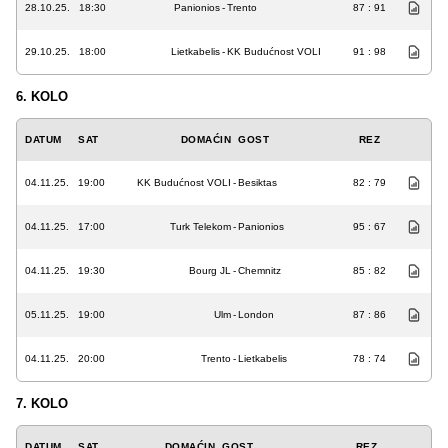
28.10.25.
18:30
Panionios
-
Trento
87 : 91
29.10.25.
18:00
Lietkabelis
-
KK Budućnost VOLI
91 : 98
6. KOLO
DATUM
SAT
DOMAĆIN
GOST
REZ
04.11.25.
19:00
KK Budućnost VOLI
-
Besiktas
82 : 79
04.11.25.
17:00
Turk Telekom
-
Panionios
95 : 67
04.11.25.
19:30
Bourg JL
-
Chemnitz
85 : 82
05.11.25.
19:00
Ulm
-
London
87 : 86
04.11.25.
20:00
Trento
-
Lietkabelis
78 : 74
7. KOLO
DATUM
SAT
DOMAĆIN
GOST
REZ