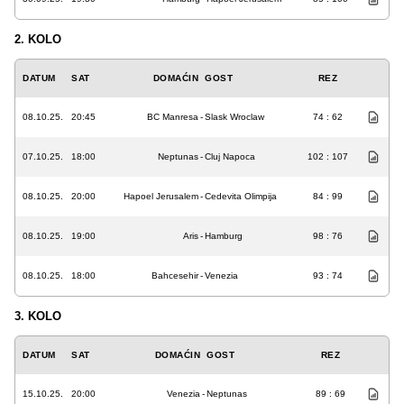
2. KOLO
DATUM
SAT
DOMAĆIN
GOST
REZ
08.10.25.
20:45
BC Manresa
-
Slask Wroclaw
74 : 62
07.10.25.
18:00
Neptunas
-
Cluj Napoca
102 : 107
08.10.25.
20:00
Hapoel Jerusalem
-
Cedevita Olimpija
84 : 99
08.10.25.
19:00
Aris
-
Hamburg
98 : 76
08.10.25.
18:00
Bahcesehir
-
Venezia
93 : 74
3. KOLO
DATUM
SAT
DOMAĆIN
GOST
REZ
15.10.25.
20:00
Venezia
-
Neptunas
89 : 69