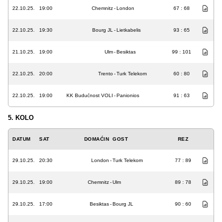
22.10.25.
19:00
Chemnitz
-
London
67 : 68
22.10.25.
19:30
Bourg JL
-
Lietkabelis
93 : 65
21.10.25.
19:00
Ulm
-
Besiktas
99 : 101
22.10.25.
20:00
Trento
-
Turk Telekom
60 : 80
22.10.25.
19:00
KK Budućnost VOLI
-
Panionios
91 : 63
5. KOLO
DATUM
SAT
DOMAĆIN
GOST
REZ
29.10.25.
20:30
London
-
Turk Telekom
77 : 89
29.10.25.
19:00
Chemnitz
-
Ulm
89 : 78
29.10.25.
17:00
Besiktas
-
Bourg JL
90 : 60