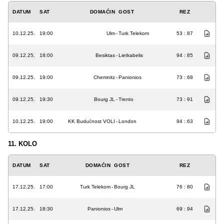
DATUM
SAT
DOMAĆIN
GOST
REZ
10.12.25.
19:00
Ulm
-
Turk Telekom
53 : 87
09.12.25.
18:00
Besiktas
-
Lietkabelis
94 : 85
09.12.25.
19:00
Chemnitz
-
Panionios
73 : 68
09.12.25.
19:30
Bourg JL
-
Trento
73 : 91
10.12.25.
19:00
KK Budućnost VOLI
-
London
94 : 63
11. KOLO
DATUM
SAT
DOMAĆIN
GOST
REZ
17.12.25.
17:00
Turk Telekom
-
Bourg JL
76 : 80
17.12.25.
18:30
Panionios
-
Ulm
69 : 94