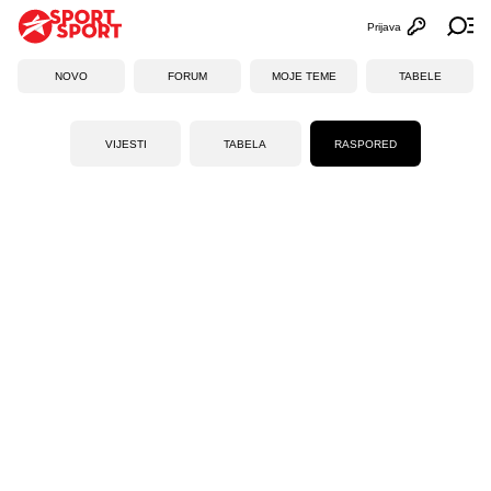
Prijava
Otvori profi
Ot
NOVO
FORUM
MOJE TEME
TABELE
VIJESTI
TABELA
RASPORED