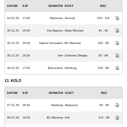
DATUM
SAT
DOMAĆIN
GOST
REZ
02.01.26.
17:00
Neptunas
-
Venezia
103 : 118
30.12.25.
18:00
Cluj Napoca
-
Slask Wroclaw
94 : 92
30.12.25.
19:00
Hapoel Jerusalem
-
BC Manresa
105 : 69
30.12.25.
19:30
Aris
-
Cedevita Olimpija
60 : 89
30.12.25.
17:00
Bahcesehir
-
Hamburg
105 : 68
13. KOLO
DATUM
SAT
DOMAĆIN
GOST
REZ
07.01.26.
19:45
Hamburg
-
Neptunas
94 : 98
06.01.26.
19:00
BC Manresa
-
Aris
113 : 99