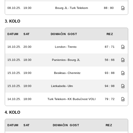
08.10.25.
19:30
Bourg JL
-
Turk Telekom
88 : 80
3. KOLO
DATUM
SAT
DOMAĆIN
GOST
REZ
16.10.25.
20:30
London
-
Trento
87 : 71
15.10.25.
18:30
Panionios
-
Bourg JL
56 : 66
15.10.25.
19:00
Besiktas
-
Chemnitz
93 : 88
15.10.25.
18:00
Lietkabelis
-
Ulm
94 : 98
14.10.25.
18:00
Turk Telekom
-
KK Budućnost VOLI
79 : 72
4. KOLO
DATUM
SAT
DOMAĆIN
GOST
REZ