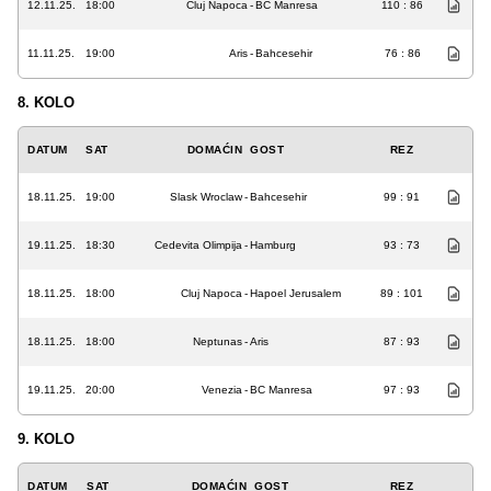
12.11.25.
18:00
Cluj Napoca
-
BC Manresa
110 : 86
11.11.25.
19:00
Aris
-
Bahcesehir
76 : 86
8. KOLO
DATUM
SAT
DOMAĆIN
GOST
REZ
18.11.25.
19:00
Slask Wroclaw
-
Bahcesehir
99 : 91
19.11.25.
18:30
Cedevita Olimpija
-
Hamburg
93 : 73
18.11.25.
18:00
Cluj Napoca
-
Hapoel Jerusalem
89 : 101
18.11.25.
18:00
Neptunas
-
Aris
87 : 93
19.11.25.
20:00
Venezia
-
BC Manresa
97 : 93
9. KOLO
DATUM
SAT
DOMAĆIN
GOST
REZ