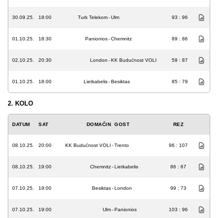
30.09.25.
18:00
Turk Telekom
-
Ulm
93 : 96
01.10.25.
18:30
Panionios
-
Chemnitz
89 : 86
02.10.25.
20:30
London
-
KK Budućnost VOLI
59 : 87
01.10.25.
18:00
Lietkabelis
-
Besiktas
85 : 79
2. KOLO
DATUM
SAT
DOMAĆIN
GOST
REZ
08.10.25.
20:00
KK Budućnost VOLI
-
Trento
96 : 107
08.10.25.
19:00
Chemnitz
-
Lietkabelis
86 : 67
07.10.25.
19:00
Besiktas
-
London
99 : 73
07.10.25.
19:00
Ulm
-
Panionios
103 : 96