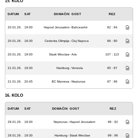
15. KOLO
DATUM
SAT
DOMAĆIN
GOST
REZ
20.01.26.
19:00
Hapoel Jerusalem
-
Bahcesehir
82 : 94
20.01.26.
18:30
Cedevita Olimpija
-
Cluj Napoca
86 : 80
20.01.26.
19:00
Slask Wroclaw
-
Aris
107 : 113
21.01.26.
19:30
Hamburg
-
Venezia
95 : 87
21.01.26.
20:45
BC Manresa
-
Neptunas
97 : 96
16. KOLO
DATUM
SAT
DOMAĆIN
GOST
REZ
28.01.26.
18:00
Neptunas
-
Hapoel Jerusalem
98 : 92
28.01.26.
19:30
Hamburg
-
Slask Wroclaw
99 : 96