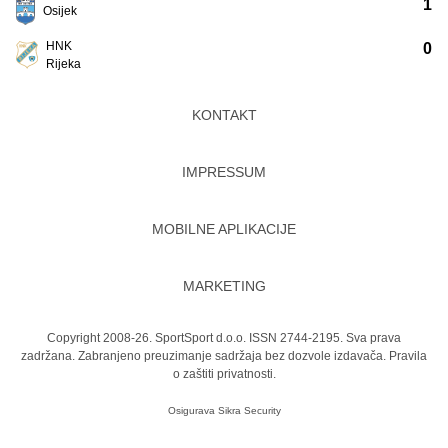
1
Osijek
HNK
0
Rijeka
KONTAKT
IMPRESSUM
MOBILNE APLIKACIJE
MARKETING
Copyright 2008-26. SportSport d.o.o. ISSN 2744-2195. Sva prava
zadržana. Zabranjeno preuzimanje sadržaja bez dozvole izdavača.
Pravila
o zaštiti privatnosti.
Osigurava
Sikra Security