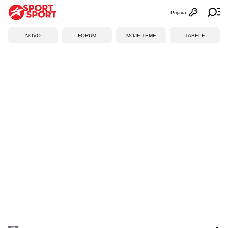
Prijava
Otvori profi
Ot
NOVO
FORUM
MOJE TEME
TABELE