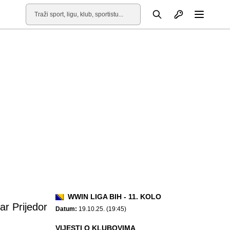
Otvori profil
Pretraga
Otvori
WWIN LIGA BIH - 11. KOLO
r Prijedor
Datum:
19.10.25. (19:45)
VIJESTI O KLUBOVIMA