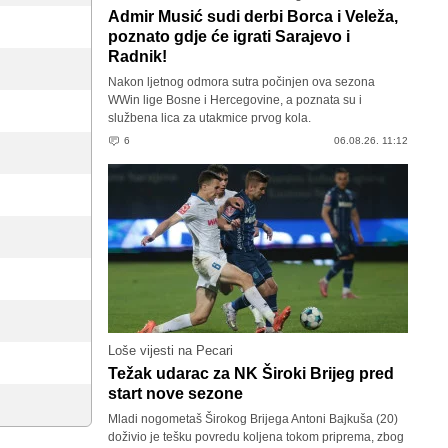
Admir Musić sudi derbi Borca i Veleža,
poznato gdje će igrati Sarajevo i
Radnik!
Nakon ljetnog odmora sutra počinjen ova sezona
WWin lige Bosne i Hercegovine, a poznata su i
službena lica za utakmice prvog kola.
6
06.08.26. 11:12
Loše vijesti na Pecari
Težak udarac za NK Široki Brijeg pred
start nove sezone
Mladi nogometaš Širokog Brijega Antoni Bajkuša (20)
doživio je tešku povredu koljena tokom priprema, zbog