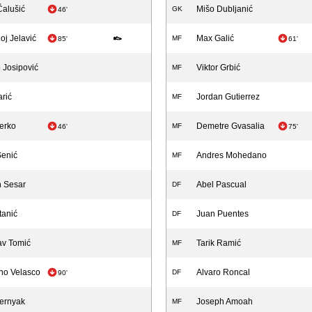
Čalušić
Mišo Dubljanić
GK
46'
j Jelavić
Max Galić
MF
85'
61'
 Josipović
Viktor Grbić
MF
arić
Jordan Gutierrez
MF
erko
Demetre Gvasalia
MF
46'
75'
Senić
Andres Mohedano
MF
n Sesar
Abel Pascual
DF
tanić
Juan Puentes
DF
av Tomić
Tarik Ramić
MF
ho Velasco
Alvaro Roncal
DF
90'
hernyak
Joseph Amoah
MF