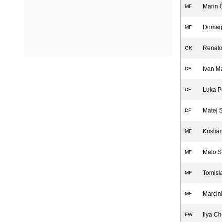
Marin 
MF
Domago
MF
Renato
GK
Ivan M
DF
Luka P
DF
Matej 
DF
Kristia
MF
Mato S
MF
Tomisl
MF
Marcin
MF
Ilya C
FW