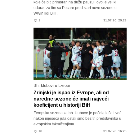
koje će biti primoran na dužu pauzu i ovo je veliki
udarac za tim sa Pecare pred start nove sezone u
WWin ligi BiH.
1
31.07.26. 20:23
Bh. klubovi u Evropi
Zrinjski je ispao iz Evrope, ali od
naredne sezone će imati najveći
koeficijent u historiji BiH
Evropska sezona za bh. klubove je počela loše i već
nakon mjeseca jula ostali smo bez tri predstavnika u
evropskim takmičenjima.
10
31.07.26. 16:25