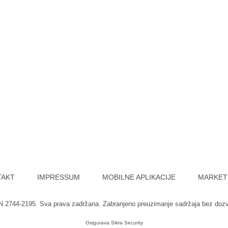
TAKT
IMPRESSUM
MOBILNE APLIKACIJE
MARKET
SN 2744-2195. Sva prava zadržana. Zabranjeno preuzimanje sadržaja bez doz
Osigurava
Sikra Security