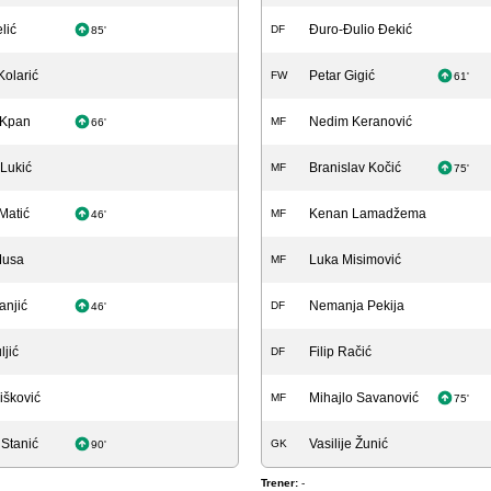
lić
Đuro-Đulio Đekić
DF
85'
Kolarić
Petar Gigić
FW
61'
e Kpan
Nedim Keranović
MF
66'
 Lukić
Branislav Kočić
MF
75'
Matić
Kenan Lamadžema
MF
46'
Musa
Luka Misimović
MF
anjić
Nemanja Pekija
DF
46'
ljić
Filip Račić
DF
išković
Mihajlo Savanović
MF
75'
 Stanić
Vasilije Žunić
GK
90'
Trener:
-