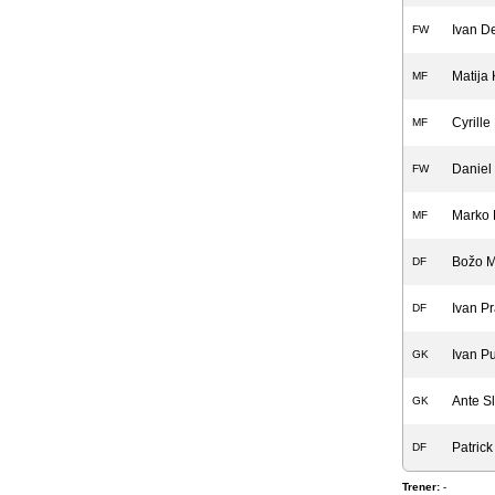
Ivan De
FW
Matija 
MF
Cyrill
MF
Daniel
FW
Marko 
MF
Božo 
DF
Ivan Pr
DF
Ivan Pu
GK
Ante Sl
GK
Patrick
DF
Trener:
-