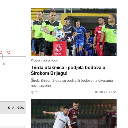
Sloga uzela bod
90
Tvrda utakmica i podjela bodova u
Širokom Brijegu!
Široki Brijeg i Sloga su podijelili bodove na otvaranju
nove sezone.
2
08.08.26. 22:56
A
K
A
GOL