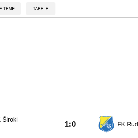
E TEME
TABELE
 Široki
1
:
0
FK Ruda