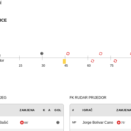
ć
ICE
g
dor
15
30
45
60
75
IJEG
FK RUDAR PRIJEDOR
ZAMJENA
K
A
GOL
#
IGRAČ
ZAMJEN
Bašić
Jorge Bolivar Cano
MF
66'
75'