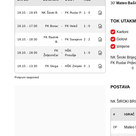
30'
Mateo Baši
19.10. - 19:45
NK Široki B.
-
FK Rudar P.
1 : 0
TOK UTAKM
19.10. - 17:30
FK Borac
-
FK Velež
1 : 0
Kartoni
FK Radnik
Golovi
18.10. - 18:30
-
FK Sarajevo
2 : 2
B.
Izmjene
FK
HŠK
18.10. - 18:30
-
1 : 0
Željezničar
Posušje
NK Široki Brije
FK Rudar Prije
18.10. - 13:30
FK Sloga
-
HŠK Zrinjski
0 : 1
0
Potpuni raspored
POSTAVA
NK ŠIROKI BR
#
IGRAČ
Mateo 
DF