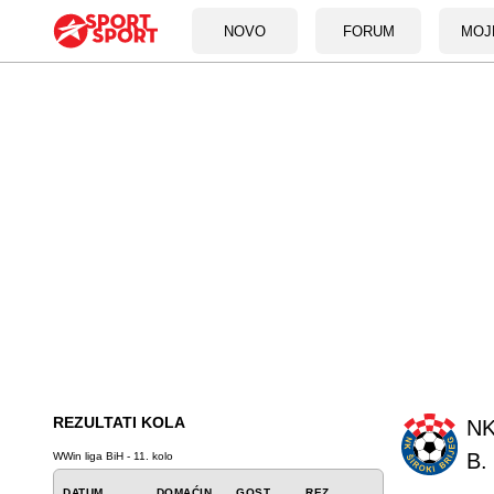
NOVO
FORUM
MOJ
REZULTATI KOLA
NK
B.
WWin liga BiH - 11. kolo
DATUM
DOMAĆIN
GOST
REZ