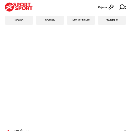
Prijava
Otvori profi
Ot
NOVO
FORUM
MOJE TEME
TABELE