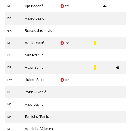
Ilija Bagarić
MF
75'
Mateo Bašić
DF
Renato Josipović
GK
Marko Matić
MF
59'
Ivan Pranjić
DF
Matej Senić
DF
Hubert Sobol
FW
90'
Patrick Stanić
DF
Mato Stanić
MF
Tomislav Tomić
MF
Marcinho Velasco
MF