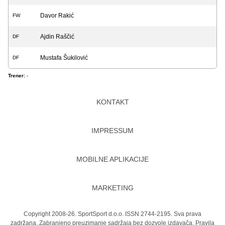
Davor Rakić
FW
Ajdin Raščić
DF
Mustafa Šukilović
DF
Trener:
-
KONTAKT
IMPRESSUM
MOBILNE APLIKACIJE
MARKETING
Copyright 2008-26. SportSport d.o.o. ISSN 2744-2195. Sva prava
zadržana. Zabranjeno preuzimanje sadržaja bez dozvole izdavača.
Pravila