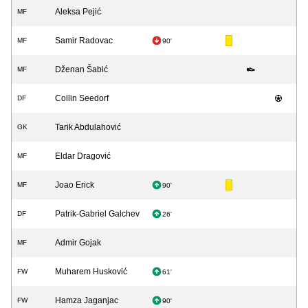
Aleksa Pejić
MF
Samir Radovac
MF
90'
Dženan Šabić
MF
Collin Seedorf
DF
Tarik Abdulahović
GK
Eldar Dragović
MF
Joao Erick
MF
90'
Patrik-Gabriel Galchev
DF
26'
Admir Gojak
MF
Muharem Husković
FW
61'
Hamza Jaganjac
FW
90'