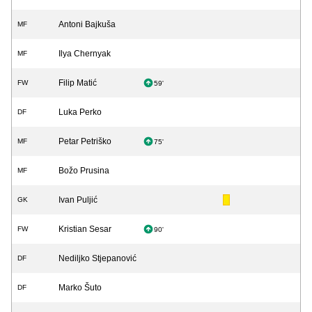
Antoni Bajkuša
MF
Ilya Chernyak
MF
Filip Matić
FW
59'
Luka Perko
DF
Petar Petriško
MF
75'
Božo Prusina
MF
Ivan Puljić
GK
Kristian Sesar
FW
90'
Nediljko Stjepanović
DF
Marko Šuto
DF