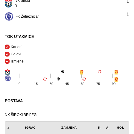
NK Široki
1
B.
1
FK Željezničar
TOK UTAKMICE
Kartoni
Golovi
Izmjene
0
15
30
45
60
75
90
POSTAVA
NK ŠIROKI BRIJEG
#
IGRAČ
ZAMJENA
K
A
GOL