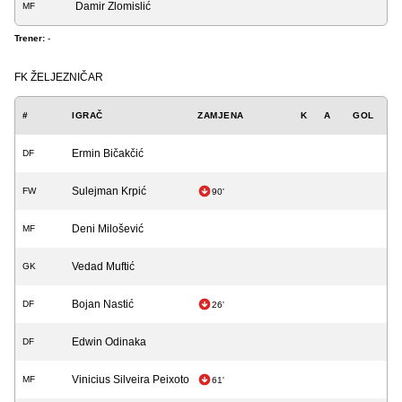
Damir Zlomislić
MF
Trener:
-
FK ŽELJEZNIČAR
#
IGRAČ
ZAMJENA
K
A
GOL
Ermin Bičakčić
DF
Sulejman Krpić
FW
90'
Deni Milošević
MF
Vedad Muftić
GK
Bojan Nastić
DF
26'
Edwin Odinaka
DF
Vinicius Silveira Peixoto
MF
61'