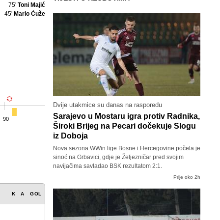
75'
Toni Majić
45'
Mario Ćuže
Dvije utakmice su danas na rasporedu
Sarajevo u Mostaru igra protiv Radnika,
90
Široki Brijeg na Pecari dočekuje Slogu
iz Doboja
Nova sezona WWin lige Bosne i Hercegovine počela je
sinoć na Grbavici, gdje je Željezničar pred svojim
navijačima savladao BSK rezultatom 2:1.
Prije oko 2h
A
K
A
GOL