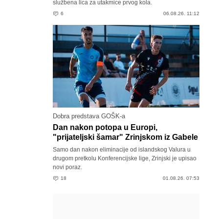
službena lica za utakmice prvog kola.
6
06.08.26. 11:12
Dobra predstava GOŠK-a
Dan nakon potopa u Europi,
"prijateljski šamar" Zrinjskom iz Gabele
Samo dan nakon eliminacije od islandskog Valura u
drugom pretkolu Konferencijske lige, Zrinjski je upisao
novi poraz.
18
01.08.26. 07:53