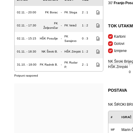
30'
Franjo Pos
02.11. - 20:00
FK Borac
-
FK Sloga
2 : 1
FK
TOK UTAKM
02.11. - 17:30
-
FK Velež
1 : 2
Željezničar
Kartoni
FK
02.11. - 15:15
HŠK Posušje
-
0 : 3
Sarajevo
Golovi
Izmjene
01.11. - 18:30
NK Široki B.
-
HŠK Zrinjski
1 : 2
NK Široki Brije
FK Rudar
31.10. - 18:00
FK Radnik B.
-
2 : 1
HŠK Zrinjski
P.
0
Potpuni raspored
POSTAVA
NK ŠIROKI BR
#
IGRAČ
Marin 
MF