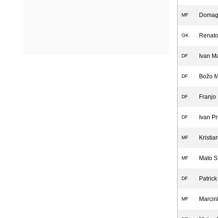
Domago
MF
Renato
GK
Ivan M
DF
Božo 
DF
Franjo
DF
Ivan Pr
DF
Kristia
MF
Mato S
MF
Patrick
DF
Marcin
MF