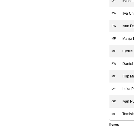
Mateo 
DF
Ilya C
FW
Ivan De
FW
Matija 
MF
Cyrill
MF
Daniel
FW
Filip M
MF
Luka P
DF
Ivan Pu
GK
Tomisl
MF
Trener:
-