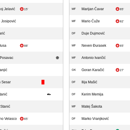
j Jelavić
Marijan Ćavar
MF
15'
65'
 Josipović
Mario Ćuže
MF
82'
arić
Duje Dujmović
DF
Musa
Neven Đurasek
MF
88'
65'
 Posavac
Antonio Ivančić
MF
anjić
Goran Karačić
GK
27'
n Sesar
Ilija Mašić
DF
tanić
Kerim Memija
DF
 Stanić
Matej Šakota
MF
ho Velasco
Marko Vranjković
DF
65'