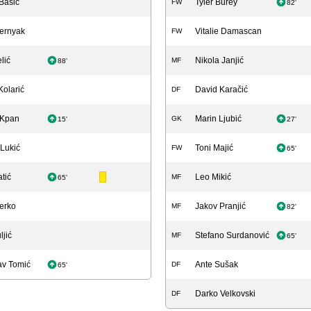
Bašić
Tyler Burey
FW
82'
hernyak
Vitalie Damascan
FW
lić
Nikola Janjić
MF
88'
Kolarić
David Karačić
DF
e Kpan
Marin Ljubić
GK
15'
27'
 Lukić
Toni Majić
FW
65'
atić
Leo Mikić
MF
65'
erko
Jakov Pranjić
MF
82'
ljić
Stefano Surdanović
MF
65'
av Tomić
Ante Sušak
DF
65'
Darko Velkovski
DF