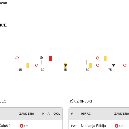
avac
ICE
g
15
30
45
60
75
IJEG
HŠK ZRINJSKI
ZAMJENA
K
A
GOL
#
IGRAČ
ZAMJEN
Čalušić
Nemanja Bilbija
FW
65'
82'