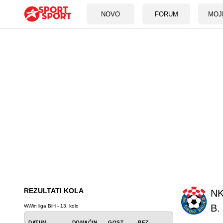
NOVO
FORUM
MOJ
REZULTATI KOLA
NK
B.
WWin liga BiH - 13. kolo
DATUM
DOMAĆIN
GOST
REZ