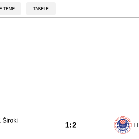
E TEME
TABELE
 Široki
1
:
2
H