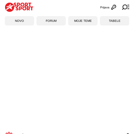
Prijava
Otvori profi
Ot
NOVO
FORUM
MOJE TEME
TABELE