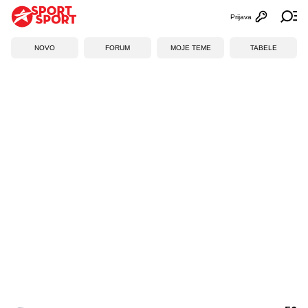
Prijava
Otvori profi
Ot
NOVO
FORUM
MOJE TEME
TABELE