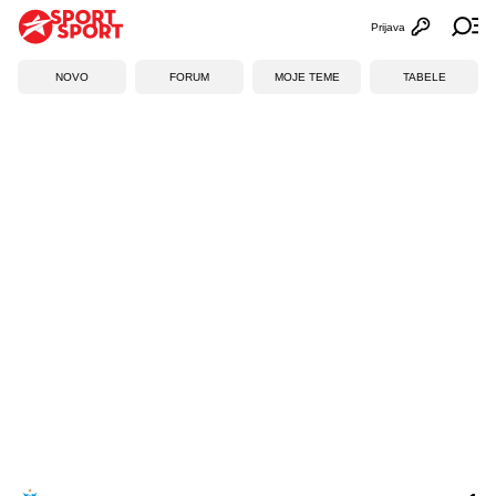
Prijava
Otvori profi
Ot
NOVO
FORUM
MOJE TEME
TABELE