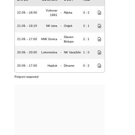
Vukovar
22.09. - 18:00
-
Rijeka
3 : 2
1991
21.09. - 19:15
NK Istra
-
Osijek
2 : 1
Slaven
21.09. - 17:00
HNK Gorica
-
2 : 1
Belupo
20.09. - 20:00
Lokomotiva
-
NK Varaždin
1 : 0
20.09. - 17:00
Hajduk
-
Dinamo
0 : 2
Potpuni raspored