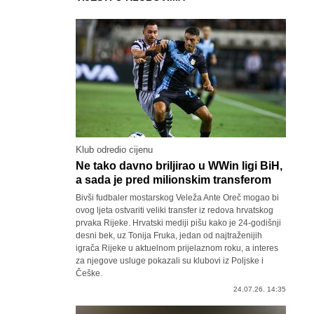
Klub odredio cijenu
Ne tako davno briljirao u WWin ligi BiH,
a sada je pred milionskim transferom
Bivši fudbaler mostarskog Veleža Ante Oreč mogao bi
ovog ljeta ostvariti veliki transfer iz redova hrvatskog
prvaka Rijeke. Hrvatski mediji pišu kako je 24-godišnji
desni bek, uz Tonija Fruka, jedan od najtraženijih
igrača Rijeke u aktuelnom prijelaznom roku, a interes
za njegove usluge pokazali su klubovi iz Poljske i
Češke.
24.07.26. 14:35