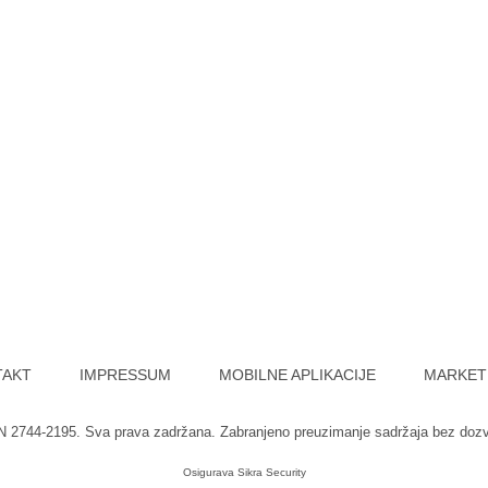
TAKT
IMPRESSUM
MOBILNE APLIKACIJE
MARKET
SN 2744-2195. Sva prava zadržana. Zabranjeno preuzimanje sadržaja bez doz
Osigurava
Sikra Security