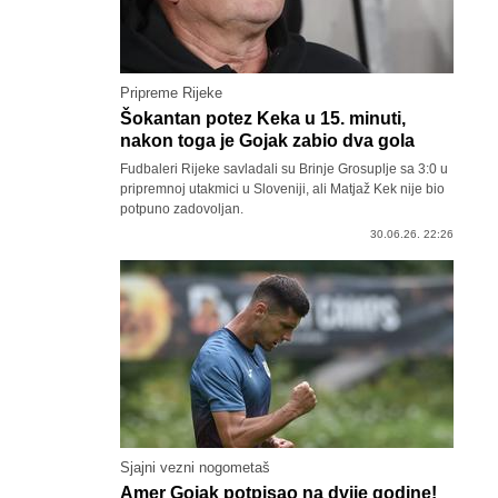
Pripreme Rijeke
Šokantan potez Keka u 15. minuti,
nakon toga je Gojak zabio dva gola
Fudbaleri Rijeke savladali su Brinje Grosuplje sa 3:0 u
pripremnoj utakmici u Sloveniji, ali Matjaž Kek nije bio
potpuno zadovoljan.
30.06.26. 22:26
Sjajni vezni nogometaš
Amer Gojak potpisao na dvije godine!