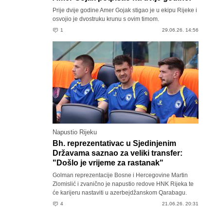
Prije dvije godine Amer Gojak stigao je u ekipu Rijeke i
osvojio je dvostruku krunu s ovim timom.
1
29.06.26. 14:56
Napustio Rijeku
Bh. reprezentativac u Sjedinjenim
Državama saznao za veliki transfer:
"Došlo je vrijeme za rastanak"
Golman reprezentacije Bosne i Hercegovine Martin
Zlomislić i zvanično je napustio redove HNK Rijeka te
će karijeru nastaviti u azerbejdžanskom Qarabagu.
4
21.06.26. 20:31