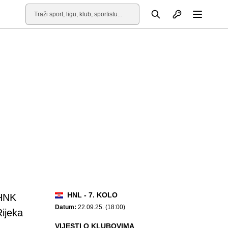
Otvori profil
Pretraga
Otvori
HNL - 7. KOLO
HNK
Datum:
22.09.25. (18:00)
Rijeka
VIJESTI O KLUBOVIMA