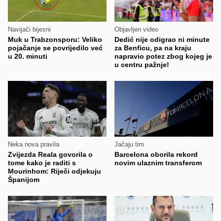
Navijači bijesni
Objavljen video
Muk u Trabzonsporu: Veliko
Dedić nije odigrao ni minute
pojačanje se povrijedilo već
za Benficu, pa na kraju
u 20. minuti
napravio potez zbog kojeg je
u centru pažnje!
Neka nova pravila
Jačaju tim
Zvijezda Reala govorila o
Barcelona oborila rekord
tome kako je raditi s
novim ulaznim transferom
Mourinhom: Riječi odjekuju
Španijom