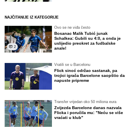
NAJČITANIJE IZ KATEGORIJE
Ovo se ne viđa često
Bosanac Malik Tubić junak
Schalkea: Gubili su 4:0, a onda je
uslijedio preokret za fudbalske
2
anale!
Vratili se u Barcelonu
Flick sinoć održao sastanak, pa
trojici igrača Barcelone saopštio da
napuste pripreme
Transfer vrijedan oko 50 miliona eura
Zvijezda Barcelone danas nazvala
Flicka i poručila mu: "Neću se više
vraćati u klub"