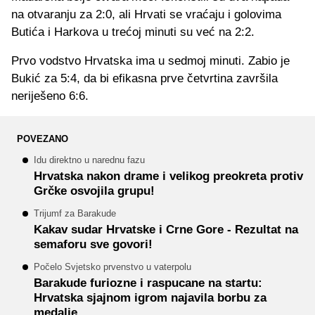
na otvaranju za 2:0, ali Hrvati se vraćaju i golovima
Butića i Harkova u trećoj minuti su već na 2:2.
Prvo vodstvo Hrvatska ima u sedmoj minuti. Zabio je
Bukić za 5:4, da bi efikasna prve četvrtina završila
neriješeno 6:6.
POVEZANO
Idu direktno u narednu fazu
Hrvatska nakon drame i velikog preokreta protiv
Grčke osvojila grupu!
Trijumf za Barakude
Kakav sudar Hrvatske i Crne Gore - Rezultat na
semaforu sve govori!
Počelo Svjetsko prvenstvo u vaterpolu
Barakude furiozne i raspucane na startu:
Hrvatska sjajnom igrom najavila borbu za
medalje