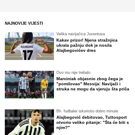
NAJNOVIJE VIJESTI
Velika navijačica Juventusa
Kakav prizor! Njena stražnjica
ukrala pažnju dok je nosila
Alajbegovićev dres
Ovo mu nije trebalo
Marciniak objasnio zbog čega je
"pomilovao" Messija: Navijači i
struka ne mogu da vjeruju šta priča
Bh. fudbaler iskoristio dobro minute
Alajbegović debitovao, Tuttosport
otvorio veliko pitanje: "Šta će biti s
njim?"