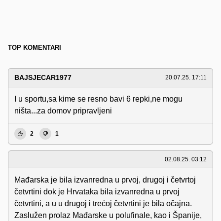
TOP KOMENTARI
BAJSJECAR1977
20.07.25. 17:11
I u sportu,sa kime se resno bavi 6 repki,ne mogu
ništa...za domov pripravljeni
2
1
02.08.25. 03:12
Mađarska je bila izvanredna u prvoj, drugoj i četvrtoj
četvrtini dok je Hrvataka bila izvanredna u prvoj
četvrtini, a u u drugoj i trećoj četvrtini je bila očajna.
Zaslužen prolaz Mađarske u polufinale, kao i Španije,