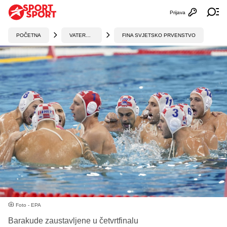
Prijava
Otvori profi
Ot
POČETNA
VATERPOLO
FINA SVJETSKO PRVENSTVO
Foto - EPA
Barakude zaustavljene u četvrtfinalu