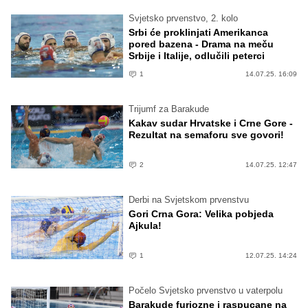
Svjetsko prvenstvo, 2. kolo
Srbi će proklinjati Amerikanca
pored bazena - Drama na meču
Srbije i Italije, odlučili peterci
1
14.07.25. 16:09
Trijumf za Barakude
Kakav sudar Hrvatske i Crne Gore -
Rezultat na semaforu sve govori!
2
14.07.25. 12:47
Derbi na Svjetskom prvenstvu
Gori Crna Gora: Velika pobjeda
Ajkula!
1
12.07.25. 14:24
Počelo Svjetsko prvenstvo u vaterpolu
Barakude furiozne i raspucane na