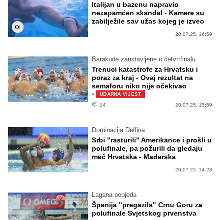
Italijan u bazenu napravio
nezapamćen skandal - Kamere su
zabilježile sav užas kojeg je izveo
20.07.25. 16:59
Barakude zaustavljene u četvrtfinalu
Trenuci katastrofe za Hrvatsku i
poraz za kraj - Ovaj rezultat na
semaforu niko nije očekivao
·
UDARNA VIJEST
14
20.07.25. 15:59
Dominacija Delfina
Srbi "rasturili" Amerikance i prošli u
polufinale, pa požurili da gledaju
meč Hrvatska - Mađarska
20.07.25. 14:23
Lagana pobjeda
Španija "pregazila" Crnu Goru za
polufinale Svjetskog prvenstva