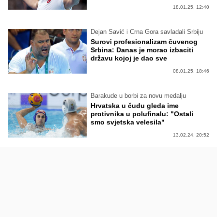
18.01.25. 12:40
Dejan Savić i Crna Gora savladali Srbiju
Surovi profesionalizam čuvenog
Srbina: Danas je morao izbaciti
državu kojoj je dao sve
08.01.25. 18:46
Barakude u borbi za novu medalju
Hrvatska u čudu gleda ime
protivnika u polufinalu: "Ostali
smo svjetska velesila"
13.02.24. 20:52