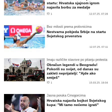
startu: Hrvatska sjajnom igrom
najavila borbu za medalje
1
12.07.25. 07:28
Bez milosti prema protivnicima
Nestvarna pobjeda Srbije na startu
Svjetskog prvenstva
12.07.25. 07:11
Imaju različite stavove po pitanju protesta
Obračun legendi u Beogradu!
Pokorili su svijet, od danas su
zakleti neprijatelji: "Ajde ako
smiješ"
1
15.03.25. 16:04
Jasna poruka Crnogorcima
Hrvatska najavila bojkot Svjetskog
kupa: "Mi tamo nećemo igrati"