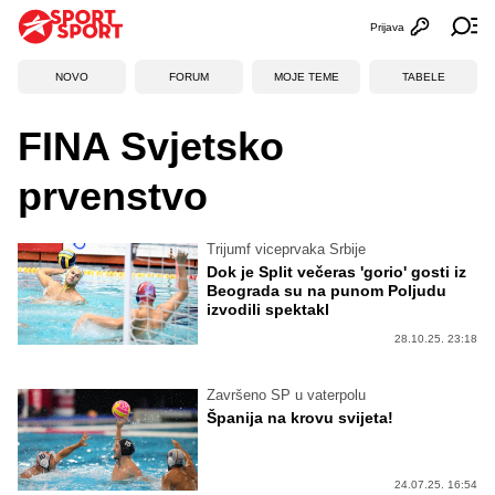
Prijava
Otvori profi
Ot
NOVO
FORUM
MOJE TEME
TABELE
FINA Svjetsko
prvenstvo
Trijumf viceprvaka Srbije
Dok je Split večeras 'gorio' gosti iz
Beograda su na punom Poljudu
izvodili spektakl
28.10.25. 23:18
Završeno SP u vaterpolu
Španija na krovu svijeta!
24.07.25. 16:54