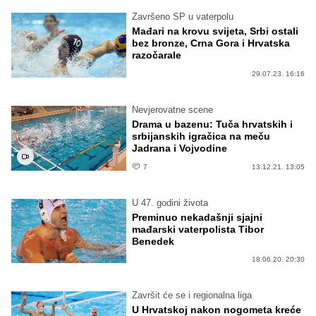
Završeno SP u vaterpolu
Mađari na krovu svijeta, Srbi ostali
bez bronze, Crna Gora i Hrvatska
razočarale
29.07.23. 16:16
Nevjerovatne scene
Drama u bazenu: Tuča hrvatskih i
srbijanskih igračica na meču
Jadrana i Vojvodine
7
13.12.21. 13:05
U 47. godini života
Preminuo nekadašnji sjajni
mađarski vaterpolista Tibor
Benedek
18.06.20. 20:30
Završit će se i regionalna liga
U Hrvatskoj nakon nogometa kreće