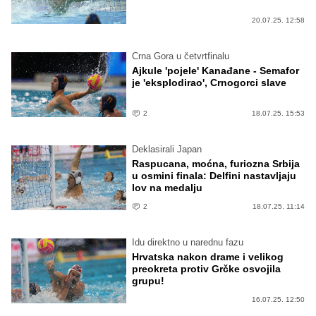
20.07.25. 12:58
Crna Gora u četvrtfinalu
Ajkule 'pojele' Kanađane - Semafor
je 'eksplodirao', Crnogorci slave
2
18.07.25. 15:53
Deklasirali Japan
Raspucana, moćna, furiozna Srbija
u osmini finala: Delfini nastavljaju
lov na medalju
2
18.07.25. 11:14
Idu direktno u narednu fazu
Hrvatska nakon drame i velikog
preokreta protiv Grčke osvojila
grupu!
16.07.25. 12:50