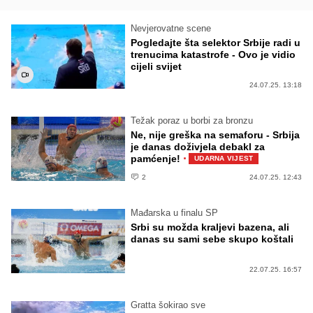
Nevjerovatne scene
Pogledajte šta selektor Srbije radi u
trenucima katastrofe - Ovo je vidio
cijeli svijet
24.07.25. 13:18
Težak poraz u borbi za bronzu
Ne, nije greška na semaforu - Srbija
je danas doživjela debakl za
·
pamćenje!
UDARNA VIJEST
2
24.07.25. 12:43
Mađarska u finalu SP
Srbi su možda kraljevi bazena, ali
danas su sami sebe skupo koštali
22.07.25. 16:57
Gratta šokirao sve