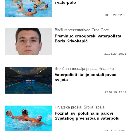
i vaterpolo
10.05.20. 22:50
Bivši reprezentativac Crne Gore
Preminuo crnogorski vaterpolista
Boris Krivokapić
21.03.20. 16:21
Brončana medalja pripala Hrvatskoj
Vaterpolisti Italije postali prvaci
svijeta
27.07.19. 17:11
Hrvatska prošla, Srbija ispala
Poznati svi polufinalni parovi
Svjetskog prvenstva u vaterpolu
23.07.19. 14:19