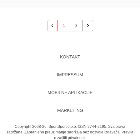
1
2
Previous
Next
KONTAKT
IMPRESSUM
MOBILNE APLIKACIJE
MARKETING
Copyright 2008-26. SportSport d.o.o. ISSN 2744-2195. Sva prava
zadržana. Zabranjeno preuzimanje sadržaja bez dozvole izdavača.
Pravila
o zaštiti privatnosti.