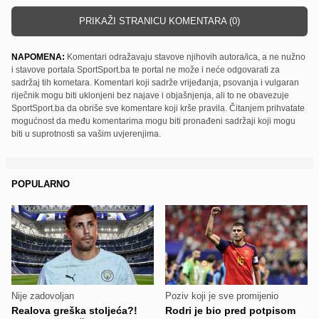
PRIKAŽI STRANICU KOMENTARA (0)
NAPOMENA:
Komentari odražavaju stavove njihovih autora/ica, a ne nužno
i stavove portala SportSport.ba te portal ne može i neće odgovarati za
sadržaj tih kometara. Komentari koji sadrže vrijeđanja, psovanja i vulgaran
riječnik mogu biti uklonjeni bez najave i objašnjenja, ali to ne obavezuje
SportSport.ba da obriše sve komentare koji krše pravila. Čitanjem prihvatate
mogućnost da među komentarima mogu biti pronađeni sadržaji koji mogu
biti u suprotnosti sa vašim uvjerenjima.
POPULARNO
Nije zadovoljan
Poziv koji je sve promijenio
Realova greška stoljeća?!
Rodri je bio pred potpisom