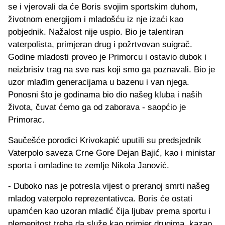
se i vjerovali da će Boris svojim sportskim duhom,
životnom energijom i mladošću iz nje izaći kao
pobjednik. Nažalost nije uspio. Bio je talentiran
vaterpolista, primjeran drug i požrtvovan suigrač.
Godine mladosti proveo je Primorcu i ostavio dubok i
neizbrisiv trag na sve nas koji smo ga poznavali. Bio je
uzor mlađim generacijama u bazenu i van njega.
Ponosni što je godinama bio dio našeg kluba i naših
života, čuvat ćemo ga od zaborava - saopćio je
Primorac.
Saučešće porodici Krivokapić uputili su predsjednik
Vaterpolo saveza Crne Gore Dejan Bajić, kao i ministar
sporta i omladine te zemlje Nikola Janović.
- Duboko nas je potresla vijest o preranoj smrti našeg
mladog vaterpolo reprezentativca. Boris će ostati
upamćen kao uzoran mladić čija ljubav prema sportu i
plemenitost treba da služe kao primjer drugima, kazao