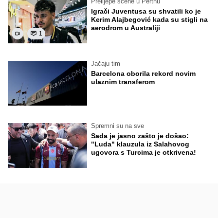
Prelijepe scene u Perthu
Igrači Juventusa su shvatili ko je
Kerim Alajbegović kada su stigli na
aerodrom u Australiji
1
Jačaju tim
Barcelona oborila rekord novim
ulaznim transferom
Spremni su na sve
Sada je jasno zašto je došao:
"Luda" klauzula iz Salahovog
ugovora s Turcima je otkrivena!