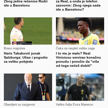
Zbog jedne rečenice Rodri
za Real, a onda je telefon
ide u Barcelonu
zazvonio: Zbog njega sada
ide u Barcelonu?
Bravo majstore
Čeka se rasplet velike sage
Haris Tabaković junak
I to mu je malo? Real
Salzburga: Ušao i pogodio
Viniciusu servirao konačnu
za veliku pobjedu
ponudu i poručio da "više
od toga nećeš dobiti"
Obavljeni su razgovori
Velika želja Enza Maresce