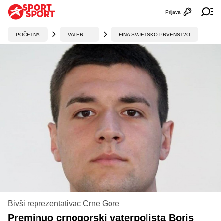
Prijava
Otvori profi
Ot
POČETNA
VATERPOLO
FINA SVJETSKO PRVENSTVO
Bivši reprezentativac Crne Gore
Preminuo crnogorski vaterpolista Boris