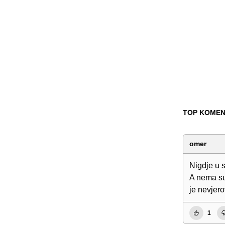
TOP KOMEN
omer
Nigdje u 
A nema su
je nevjer
1