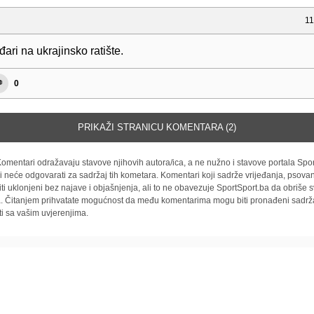
11
ri na ukrajinsko ratište.
0
PRIKAŽI STRANICU KOMENTARA (2)
omentari odražavaju stavove njihovih autora/ica, a ne nužno i stavove portala Spor
i neće odgovarati za sadržaj tih kometara. Komentari koji sadrže vrijeđanja, psovan
iti uklonjeni bez najave i objašnjenja, ali to ne obavezuje SportSport.ba da obriše
la. Čitanjem prihvatate mogućnost da među komentarima mogu biti pronađeni sadrža
ti sa vašim uvjerenjima.