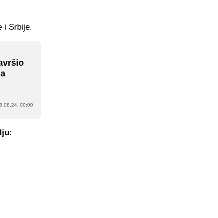
 i Srbije.
avršio
la
0.08.24. 00:00
lju: