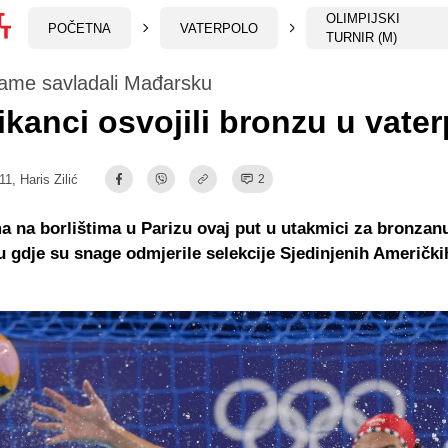
OLIMPIJSKI
POČETNA
VATERPOLO
TURNIR (M)
ame savladali Mađarsku
kanci osvojili bronzu u vate
11,
Haris Zilić
2
 na borlištima u Parizu ovaj put u utakmici za bronzan
u gdje su snage odmjerile selekcije Sjedinjenih Američki