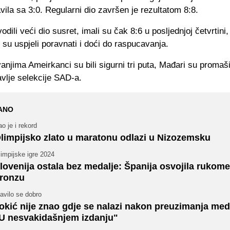
vila sa 3:0. Regularni dio završen je rezultatom 8:8.
dili veći dio susret, imali su čak 8:6 u posljednjoj četvrtini, 
su uspjeli poravnati i doći do raspucavanja.
njima Ameirkanci su bili sigurni tri puta, Mađari su promašili
avlje selekcije SAD-a.
ANO
o je i rekord
limpijsko zlato u maratonu odlazi u Nizozemsku
impijske igre 2024
lovenija ostala bez medalje: Španija osvojila rukom
ronzu
avilo se dobro
okić nije znao gdje se nalazi nakon preuzimanja med
U nesvakidašnjem izdanju"