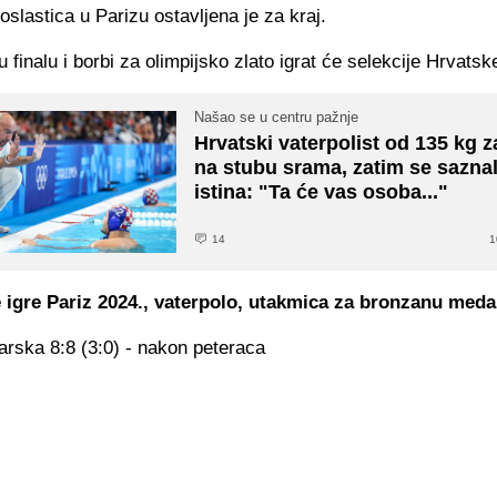
oslastica u Parizu ostavljena je za kraj.
u finalu i borbi za olimpijsko zlato igrat će selekcije Hrvatske
Našao se u centru pažnje
Hrvatski vaterpolist od 135 kg z
na stubu srama, zatim se sazna
istina: "Ta će vas osoba..."
14
1
 igre Pariz 2024., vaterpolo, utakmica za bronzanu meda
rska 8:8 (3:0) - nakon peteraca