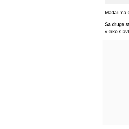
Mađarima os
Sa druge s
vleiko slav