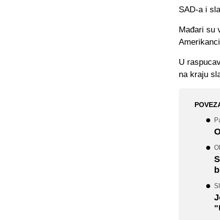
SAD-a i sla
Mađari su vo
Amerikanci 
U raspucava
na kraju sl
POVEZ
Pa
O
Ol
S
b
Sl
J
"