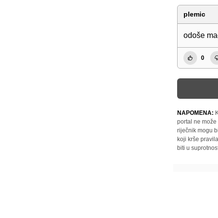
plemic
odoše mađa
0
NAPOMENA:
K
portal ne može 
riječnik mogu b
koji krše pravi
biti u suprotnos