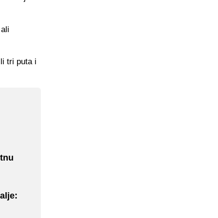
ali
 tri puta i
etnu
alje: