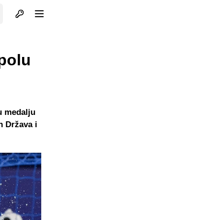
Otvori profil
Otvori meni
rpolu
u medalju
h Država i