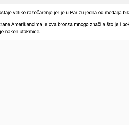
taje veliko razočarenje jer je u Parizu jedna od medalja bila 
trane Amerikancima je ova bronza mnogo značila što je i po
lje nakon utakmice.