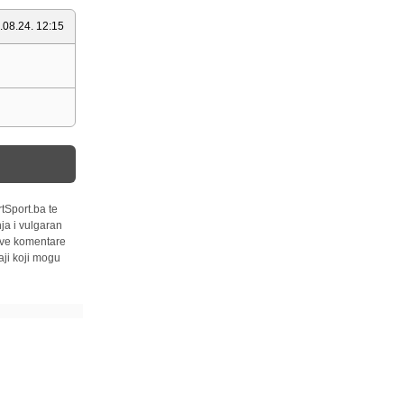
.08.24. 12:15
tSport.ba te
ja i vulgaran
 sve komentare
ji koji mogu