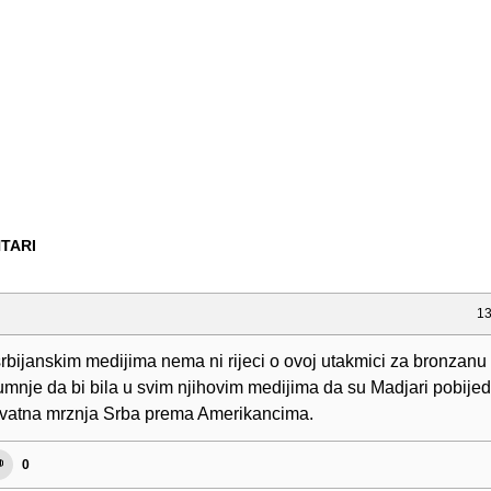
TARI
13
srbijanskim medijima nema ni rijeci o ovoj utakmici za bronzanu
mnje da bi bila u svim njihovim medijima da su Madjari pobijedi
ovatna mrznja Srba prema Amerikancima.
0