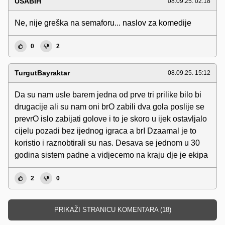
USABIH
08.09.25. 02:18
Ne, nije greška na semaforu... naslov za komedije
0
2
TurgutBayraktar
08.09.25. 15:12
Da su nam usle barem jedna od prve tri prilike bilo bi
drugacije ali su nam oni brO zabili dva gola poslije se
prevrO islo zabijati golove i to je skoro u ijek ostavljalo
cijelu pozadi bez ijednog igraca a brI Dzaamal je to
koristio i raznobtirali su nas. Desava se jednom u 30
godina sistem padne a vidjecemo na kraju dje je ekipa
2
0
PRIKAŽI STRANICU KOMENTARA (18)