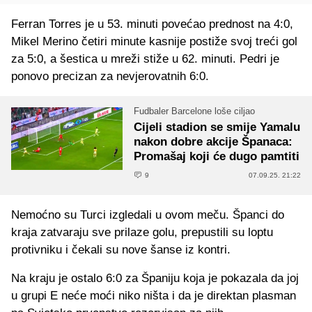
Ferran Torres je u 53. minuti povećao prednost na 4:0,
Mikel Merino četiri minute kasnije postiže svoj treći gol
za 5:0, a šestica u mreži stiže u 62. minuti. Pedri je
ponovo precizan za nevjerovatnih 6:0.
Fudbaler Barcelone loše ciljao
Cijeli stadion se smije Yamalu
nakon dobre akcije Španaca:
Promašaj koji će dugo pamtiti
9
07.09.25. 21:22
Nemoćno su Turci izgledali u ovom meču. Španci do
kraja zatvaraju sve prilaze golu, prepustili su loptu
protivniku i čekali su nove šanse iz kontri.
Na kraju je ostalo 6:0 za Španiju koja je pokazala da joj
u grupi E neće moći niko ništa i da je direktan plasman