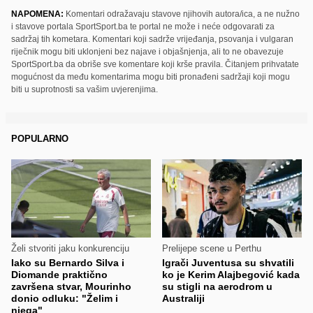
NAPOMENA:
Komentari odražavaju stavove njihovih autora/ica, a ne nužno
i stavove portala SportSport.ba te portal ne može i neće odgovarati za
sadržaj tih kometara. Komentari koji sadrže vrijeđanja, psovanja i vulgaran
riječnik mogu biti uklonjeni bez najave i objašnjenja, ali to ne obavezuje
SportSport.ba da obriše sve komentare koji krše pravila. Čitanjem prihvatate
mogućnost da među komentarima mogu biti pronađeni sadržaji koji mogu
biti u suprotnosti sa vašim uvjerenjima.
POPULARNO
Želi stvoriti jaku konkurenciju
Prelijepe scene u Perthu
Iako su Bernardo Silva i
Igrači Juventusa su shvatili
Diomande praktično
ko je Kerim Alajbegović kada
završena stvar, Mourinho
su stigli na aerodrom u
donio odluku: "Želim i
Australiji
njega"