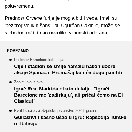
poluvremenu.
Prednost Crvene furije je mogla biti i veća. Imali su
'bezbroj' velikih šansi, ali Ugurčan Čakir je, može se
slobodno reći, imao nekoliko vrhunski odbrana.
POVEZANO
Fudbaler Barcelone loše ciljao
Cijeli stadion se smije Yamalu nakon dobre
akcije Španaca: Promašaj koji će dugo pamtiti
Zanimljiva izjava
Igrač Real Madrida otkrio detalje: "Igrači
Barcelone me 'zadirkuju', ali pričat ćemo na El
Clasicu!"
Kvalifikacije za Svjetsko prvenstvo 2026. godine
Guliashvili kasno ušao u igru: Rapsodija Turske
u Tbilisiju