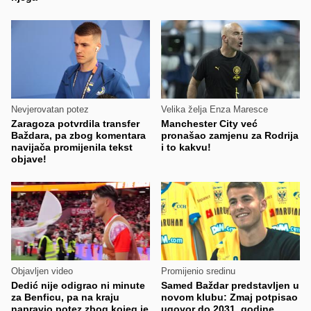
Nevjerovatan potez
Velika želja Enza Maresce
Zaragoza potvrdila transfer
Manchester City već
Baždara, pa zbog komentara
pronašao zamjenu za Rodrija
navijača promijenila tekst
i to kakvu!
objave!
Objavljen video
Promijenio sredinu
Dedić nije odigrao ni minute
Samed Baždar predstavljen u
za Benficu, pa na kraju
novom klubu: Zmaj potpisao
napravio potez zbog kojeg je
ugovor do 2031. godine