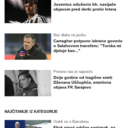
Juventus oduševio bh. navijače
objavom pred derbi protiv Intera
Bez dlake na jeziku
Carragher potpuno iskreno govorio
o Salahovom transferu: "Turska mi
djeluje kao..."
Prerano nas je napustio
Dvije godine od tragične smrti
Dženana Uščuplića, emotivna
objava FK Sarajevo
NAJČITANIJE IZ KATEGORIJE
Vratili se u Barcelonu
Flick sinoć održao sastanak, pa