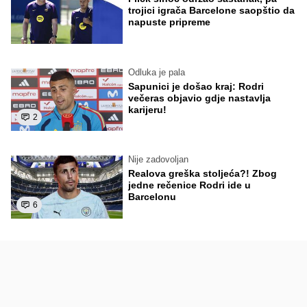
trojici igrača Barcelone saopštio da
napuste pripreme
Odluka je pala
Sapunici je došao kraj: Rodri
večeras objavio gdje nastavlja
karijeru!
2
Nije zadovoljan
Realova greška stoljeća?! Zbog
jedne rečenice Rodri ide u
Barcelonu
6