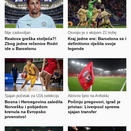
Nije zadovoljan
Osvojio je s ekipom 21 trofej
Realova greška stoljeća?!
Kraj jedne ere: Barcelona se i
Zbog jedne rečenice Rodri
definitivno riješila svoje
ide u Barcelonu
legende
Sjajan početak za U16 selekciju
Aktivno ljeto na Anfieldu
Bosna i Hercegovina zaledila
Počinju pregovori, igrač je
Norvešku i pobjedom
pristao: Liverpool sprema
krenula na Evropsko
sjajan transfer
prvenstvo!