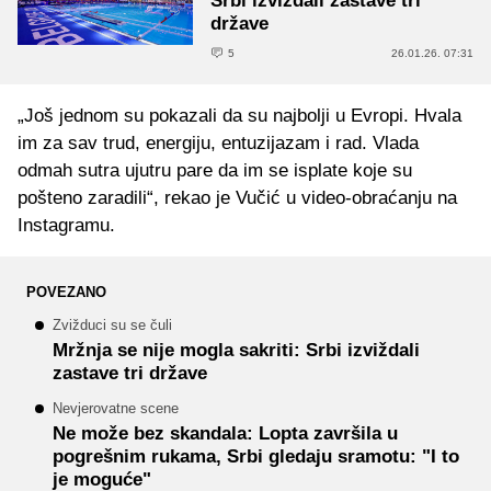
Srbi izviždali zastave tri
države
5
26.01.26. 07:31
„Još jednom su pokazali da su najbolji u Evropi. Hvala
im za sav trud, energiju, entuzijazam i rad. Vlada
odmah sutra ujutru pare da im se isplate koje su
pošteno zaradili“, rekao je Vučić u video-obraćanju na
Instagramu.
POVEZANO
Zvižduci su se čuli
Mržnja se nije mogla sakriti: Srbi izviždali
zastave tri države
Nevjerovatne scene
Ne može bez skandala: Lopta završila u
pogrešnim rukama, Srbi gledaju sramotu: "I to
je moguće"