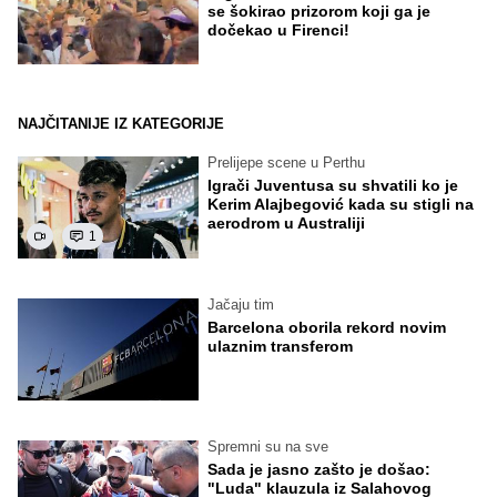
se šokirao prizorom koji ga je
dočekao u Firenci!
NAJČITANIJE IZ KATEGORIJE
Prelijepe scene u Perthu
Igrači Juventusa su shvatili ko je
Kerim Alajbegović kada su stigli na
aerodrom u Australiji
1
Jačaju tim
Barcelona oborila rekord novim
ulaznim transferom
Spremni su na sve
Sada je jasno zašto je došao:
"Luda" klauzula iz Salahovog