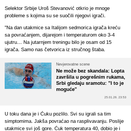
Selektor Srbije Uroš Stevanović otkrio je mnoge
probleme s kojima su se suočili njegovi igrači.
"Na dan utakmice sa Italijom sedmorica igrača kreću
sa povraćanjem, dijarejom i temperaturom oko 3-4
ujutru… Na jutarnjem treningu bilo je osam od 15
igrača. Samo nas četvorica iz stručnog štaba.
Nevjerovatne scene
Ne može bez skandala: Lopta
završila u pogrešnim rukama,
Srbi gledaju sramotu: "I to je
moguće"
25.01.26. 23:53
U toku dana je i Ćuku pozlilo. Svi su igrali sa tim
simptomima. Jakša povraćao na rasplivavanju. Poslije
utakmice svi još gore. Ćuk temperatura 40, dobio je i