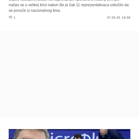
našao se u velikoj krizi nakon što je čak 11 reprezentativaca odlučilo da
se povuče iz nacionalnog tima.
1
07.05.26. 19:38