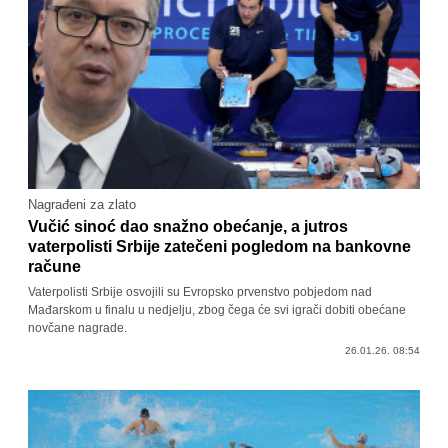
Nagrađeni za zlato
Vučić sinoć dao snažno obećanje, a jutros
vaterpolisti Srbije zatečeni pogledom na bankovne
račune
Vaterpolisti Srbije osvojili su Evropsko prvenstvo pobjedom nad
Mađarskom u finalu u nedjelju, zbog čega će svi igrači dobiti obećane
novčane nagrade.
26.01.26. 08:54