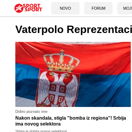
NOVO
FORUM
MOJ
Vaterpolo Reprezentaci
Dobro poznato ime
Nakon skandala, stigla "bomba iz regiona"! Srbija
ima novog selektora
Srbija je dobila novog selektora!