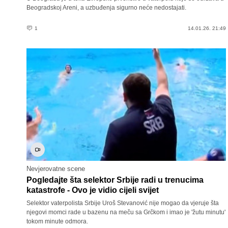
Beogradskoj Areni, a uzbuđenja sigurno neće nedostajati.
1
14.01.26. 21:49
Nevjerovatne scene
Pogledajte šta selektor Srbije radi u trenucima
katastrofe - Ovo je vidio cijeli svijet
Selektor vaterpolista Srbije Uroš Stevanović nije mogao da vjeruje šta
njegovi momci rade u bazenu na meču sa Grčkom i imao je 'žutu minutu'
tokom minute odmora.