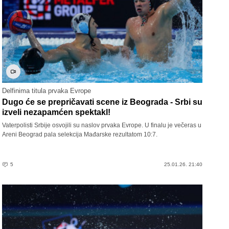
Delfinima titula prvaka Evrope
Dugo će se prepričavati scene iz Beograda - Srbi su
izveli nezapamćen spektakl!
Vaterpolisti Srbije osvojili su naslov prvaka Evrope. U finalu je večeras u
Areni Beograd pala selekcija Mađarske rezultatom 10:7.
5
25.01.26. 21:40