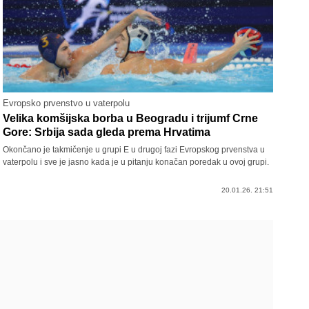
Evropsko prvenstvo u vaterpolu
Velika komšijska borba u Beogradu i trijumf Crne
Gore: Srbija sada gleda prema Hrvatima
Okončano je takmičenje u grupi E u drugoj fazi Evropskog prvenstva u
vaterpolu i sve je jasno kada je u pitanju konačan poredak u ovoj grupi.
20.01.26. 21:51