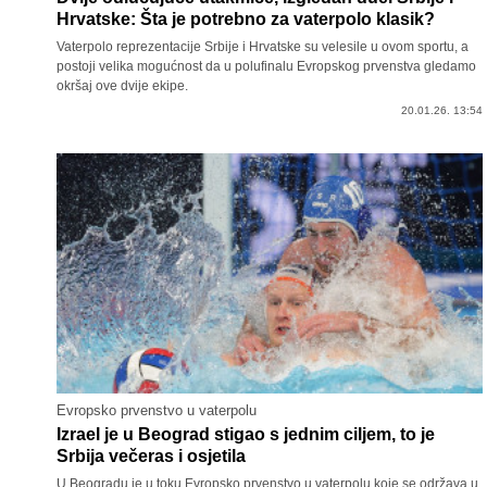
Hrvatske: Šta je potrebno za vaterpolo klasik?
Vaterpolo reprezentacije Srbije i Hrvatske su velesile u ovom sportu, a
postoji velika mogućnost da u polufinalu Evropskog prvenstva gledamo
okršaj ove dvije ekipe.
20.01.26. 13:54
Evropsko prvenstvo u vaterpolu
Izrael je u Beograd stigao s jednim ciljem, to je
Srbija večeras i osjetila
U Beogradu je u toku Evropsko prvenstvo u vaterpolu koje se održava u