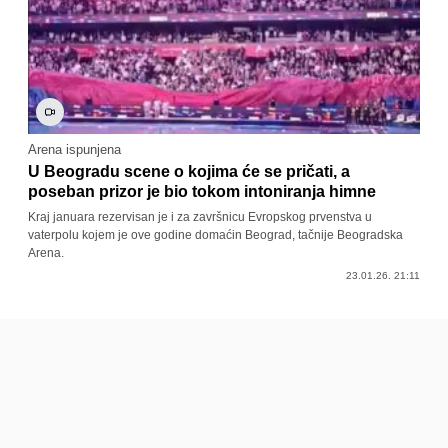
Arena ispunjena
U Beogradu scene o kojima će se pričati, a
poseban prizor je bio tokom intoniranja himne
Kraj januara rezervisan je i za završnicu Evropskog prvenstva u
vaterpolu kojem je ove godine domaćin Beograd, tačnije Beogradska
Arena.
23.01.26. 21:11