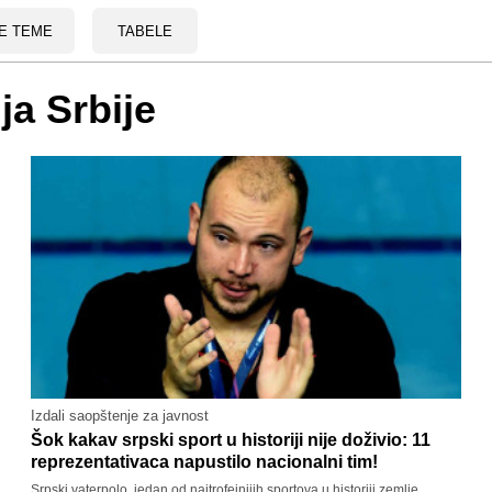
E TEME
TABELE
ja Srbije
Izdali saopštenje za javnost
Šok kakav srpski sport u historiji nije doživio: 11
reprezentativaca napustilo nacionalni tim!
Srpski vaterpolo, jedan od najtrofejnijih sportova u historiji zemlje,