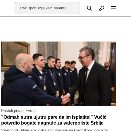
Otvori profil
Pretraga
Otvori
Postali prvaci Evrope
"Odmah sutra ujutru pare da im isplatite!" Vučić
potvrdio bogate nagrade za vaterpoliste Srbije
Vaterpolisti Srbije u osvojili zlatnu medalju na Evropskom prvenstvu