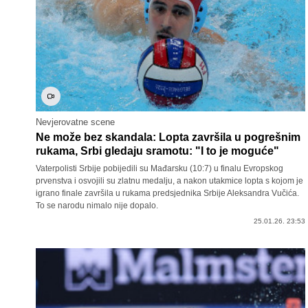
Nevjerovatne scene
Ne može bez skandala: Lopta završila u pogrešnim
rukama, Srbi gledaju sramotu: "I to je moguće"
Vaterpolisti Srbije pobijedili su Mađarsku (10:7) u finalu Evropskog
prvenstva i osvojili su zlatnu medalju, a nakon utakmice lopta s kojom je
igrano finale završila u rukama predsjednika Srbije Aleksandra Vučića.
To se narodu nimalo nije dopalo.
25.01.26. 23:53