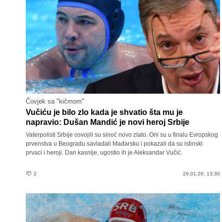
Čovjek sa "kičmom"
Vučiću je bilo zlo kada je shvatio šta mu je
napravio: Dušan Mandić je novi heroj Srbije
Vaterpolisti Srbije osvojili su sinoć novo zlato. Oni su u finalu Evropskog
prvenstva u Beogradu savladali Mađarsku i pokazali da su istinski
prvaci i heroji. Dan kasnije, ugostio ih je Aleksandar Vučić.
2
26.01.26. 13:30