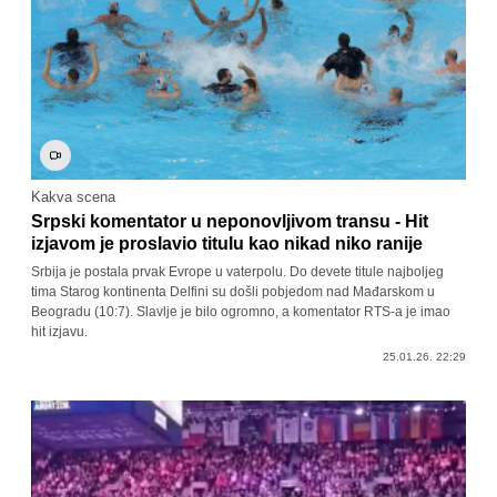
Kakva scena
Srpski komentator u neponovljivom transu - Hit
izjavom je proslavio titulu kao nikad niko ranije
Srbija je postala prvak Evrope u vaterpolu. Do devete titule najboljeg
tima Starog kontinenta Delfini su došli pobjedom nad Mađarskom u
Beogradu (10:7). Slavlje je bilo ogromno, a komentator RTS-a je imao
hit izjavu.
25.01.26. 22:29