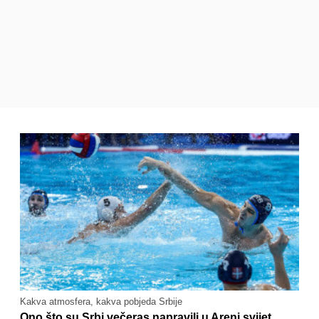
Kakva atmosfera, kakva pobjeda Srbije
Ono što su Srbi večeras napravili u Areni svijet