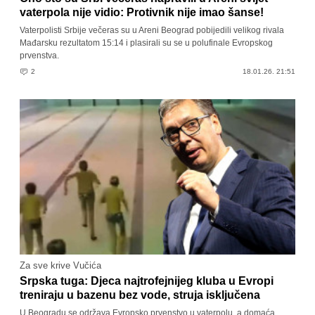
vaterpola nije vidio: Protivnik nije imao šanse!
Vaterpolisti Srbije večeras su u Areni Beograd pobijedili velikog rivala
Mađarsku rezultatom 15:14 i plasirali su se u polufinale Evropskog
prvenstva.
2
18.01.26. 21:51
Za sve krive Vučića
Srpska tuga: Djeca najtrofejnijeg kluba u Evropi
treniraju u bazenu bez vode, struja isključena
U Beogradu se održava Evropsko prvenstvo u vaterpolu, a domaća