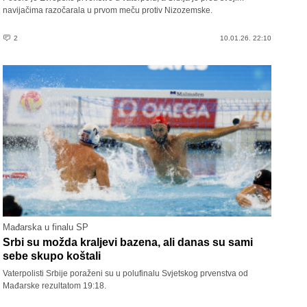
navijačima razočarala u prvom meču protiv Nizozemske.
2
10.01.26. 22:10
Mađarska u finalu SP
Srbi su možda kraljevi bazena, ali danas su sami
sebe skupo koštali
Vaterpolisti Srbije poraženi su u polufinalu Svjetskog prvenstva od
Mađarske rezultatom 19:18.