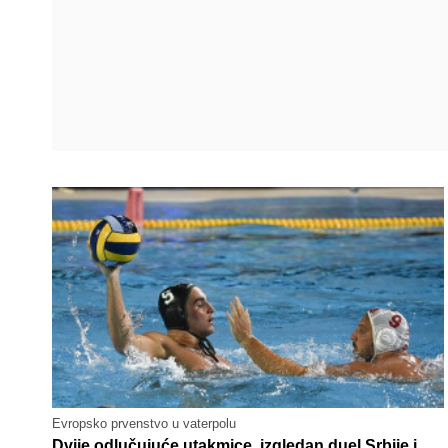
Evropsko prvenstvo u vaterpolu
Dvije odlučujuće utakmice, izgledan duel Srbije i