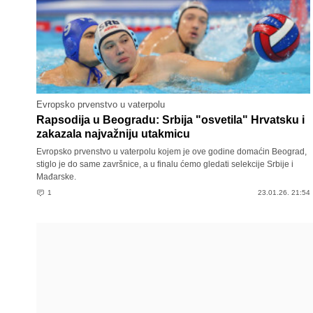
Evropsko prvenstvo u vaterpolu
Rapsodija u Beogradu: Srbija "osvetila" Hrvatsku i
zakazala najvažniju utakmicu
Evropsko prvenstvo u vaterpolu kojem je ove godine domaćin Beograd,
stiglo je do same završnice, a u finalu ćemo gledati selekcije Srbije i
Mađarske.
1
23.01.26. 21:54