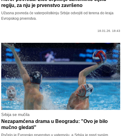
regiju, za nju je prvenstvo završeno
Užasna povreda će vaterpolistkinju Srbije odvojiti od terena do kraja
Evropskog prvenstva.
18.01.26. 18:43
Srbija se mučila
Nezapamćena drama u Beogradu: "Ovo je bilo
mučno gledati"
Počelo je Evropsko prvenstvo u vaterpolu, a Srbija je pred svojim