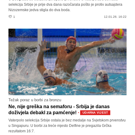
selekcija Srbije je prije dva dana razočarala pošto je protiv autsajdera
Nizozemske jedva stigla do dva boda.
1
12.01.26. 16:22
Težak poraz u borbi za bronzu
Ne, nije greška na semaforu - Srbija je danas
·
doživjela debakl za pamćenje!
UDARNA VIJEST
Vaterpolo selekcija Srbije ostala je bez medalje na Svjetskom prvenstvu
u Singapuru. U borbi za treće mjesto Delfine je pregazila Grčka
rezultatom 16:7.