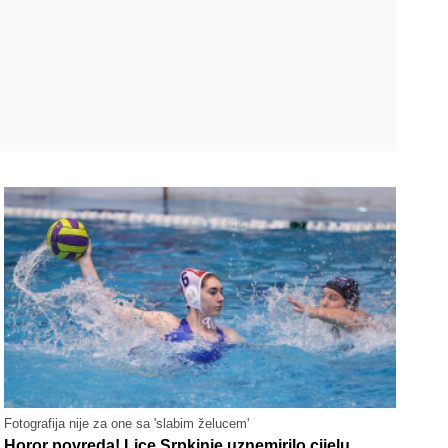
Fotografija nije za one sa 'slabim želucem'
Horor povreda! Lice Srpkinje uznemirilo cijelu