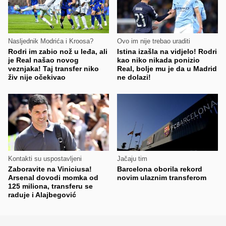
Nasljednik Modrića i Kroosa?
Ovo im nije trebao uraditi
Rodri im zabio nož u leđa, ali
Istina izašla na vidjelo! Rodri
je Real našao novog
kao niko nikada ponizio
veznjaka! Taj transfer niko
Real, bolje mu je da u Madrid
živ nije očekivao
ne dolazi!
Kontakti su uspostavljeni
Jačaju tim
Zaboravite na Viniciusa!
Barcelona oborila rekord
Arsenal dovodi momka od
novim ulaznim transferom
125 miliona, transferu se
raduje i Alajbegović