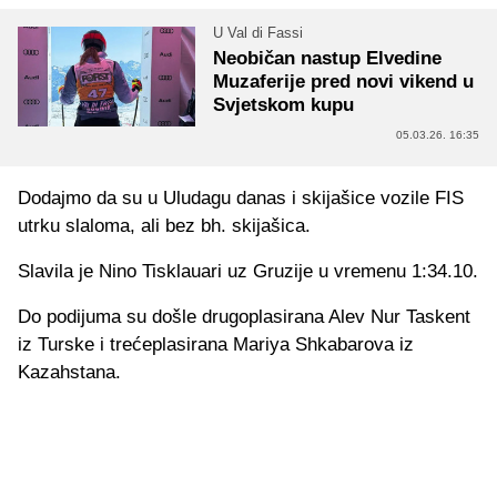
U Val di Fassi
Neobičan nastup Elvedine
Muzaferije pred novi vikend u
Svjetskom kupu
05.03.26. 16:35
Dodajmo da su u Uludagu danas i skijašice vozile FIS
utrku slaloma, ali bez bh. skijašica.
Slavila je Nino Tisklauari uz Gruzije u vremenu 1:34.10.
Do podijuma su došle drugoplasirana Alev Nur Taskent
iz Turske i trećeplasirana Mariya Shkabarova iz
Kazahstana.