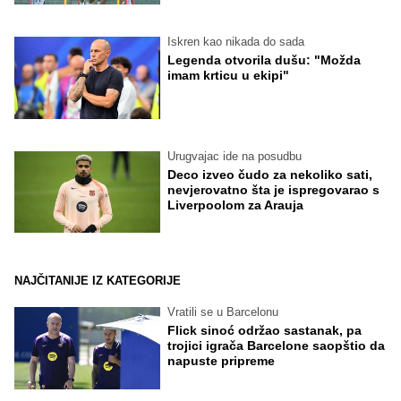
Iskren kao nikada do sada
Legenda otvorila dušu: "Možda
imam krticu u ekipi"
Urugvajac ide na posudbu
Deco izveo čudo za nekoliko sati,
nevjerovatno šta je ispregovarao s
Liverpoolom za Arauja
NAJČITANIJE IZ KATEGORIJE
Vratili se u Barcelonu
Flick sinoć održao sastanak, pa
trojici igrača Barcelone saopštio da
napuste pripreme