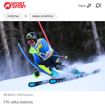
Prijava
Otvori profi
Ot
POČETNA
ZIMSKI SPORTOVI
IMAGO / GEPA pictures
FIS utrka slaloma