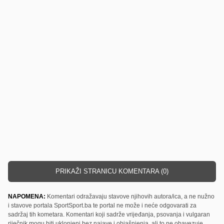
PRIKAŽI STRANICU KOMENTARA (0)
NAPOMENA:
Komentari odražavaju stavove njihovih autora/ica, a ne nužno
i stavove portala SportSport.ba te portal ne može i neće odgovarati za
sadržaj tih kometara. Komentari koji sadrže vrijeđanja, psovanja i vulgaran
riječnik mogu biti uklonjeni bez najave i objašnjenja, ali to ne obavezuje