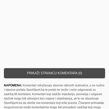
PRIKAŽI STRANICU KOMENTARA (0)
NAPOMENA:
Komentari odražavaju stavove njihovih autora/ica, a ne nužno
i stavove portala SportSport.ba te portal ne može i neće odgovarati za
sadržaj tih kometara. Komentari koji sadrže vrijeđanja, psovanja i vulgaran
riječnik mogu biti uklonjeni bez najave i objašnjenja, ali to ne obavezuje
SportSport.ba da obriše sve komentare koji krše pravila. Čitanjem prihvatate
mogućnost da među komentarima mogu biti pronađeni sadržaji koji mogu