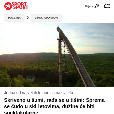
Prijava
Otvori profi
Ot
POČETNA
ZIMSKI SPORTOVI
Jedna od najvećih letaonica na svijetu
Skriveno u šumi, rađa se u tišini: Sprema
se čudo u ski-letovima, dužine će biti
spektakularne