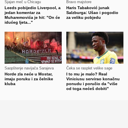
Sjajan meč u Chicagu
Bravo majstore
Leeds pobijedio Liverpool, a
Haris Tabaković junak
jedan komentar za
Salzburga: Ušao i pogodio
Muharemovića je hit: "On će
za veliku pobjedu
idućeg ljeta..."
Saopštenje navijača Sarajeva
Čeka se rasplet velike sage
Horde zla neće u Mostar,
I to mu je malo? Real
imaju poruku i za čelnike
Viniciusu servirao konačnu
kluba
ponudu i poručio da "više
od toga nećeš dobiti"