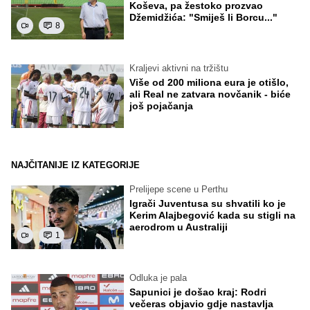
Koševa, pa žestoko prozvao
Džemidžića: "Smiješ li Borcu..."
8
Kraljevi aktivni na tržištu
Više od 200 miliona eura je otišlo,
ali Real ne zatvara novčanik - biće
još pojačanja
NAJČITANIJE IZ KATEGORIJE
Prelijepe scene u Perthu
Igrači Juventusa su shvatili ko je
Kerim Alajbegović kada su stigli na
aerodrom u Australiji
1
Odluka je pala
Sapunici je došao kraj: Rodri
večeras objavio gdje nastavlja