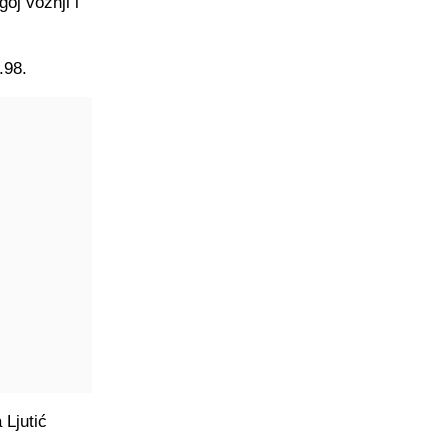
goj vožnji i
.98.
 Ljutić