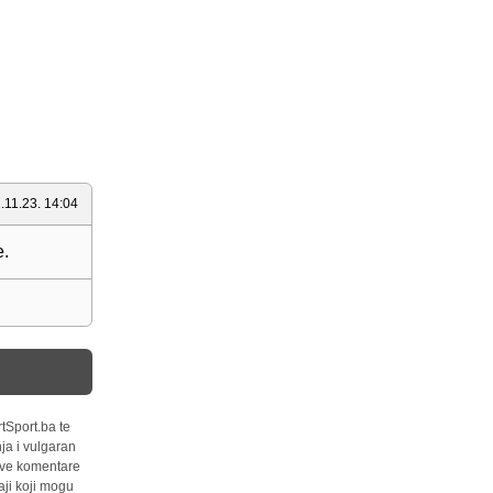
.11.23. 14:04
e.
tSport.ba te
ja i vulgaran
 sve komentare
ji koji mogu