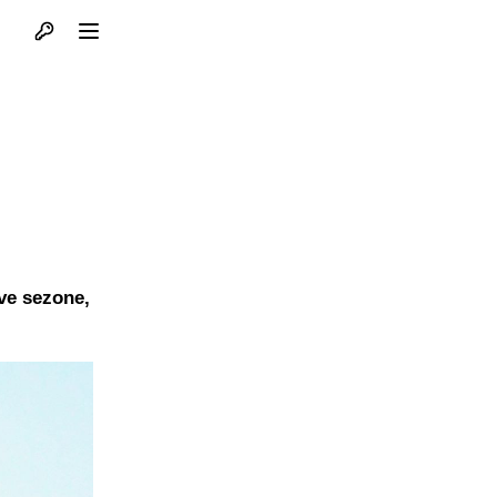
Otvori profil
Otvori meni
ove sezone,