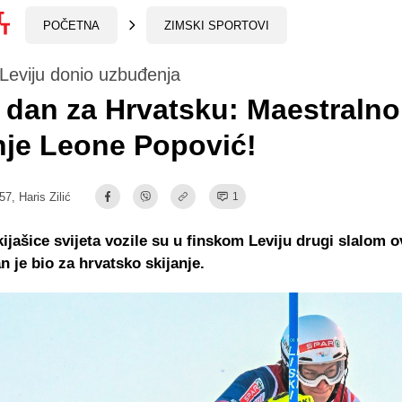
POČETNA
ZIMSKI SPORTOVI
Leviju donio uzbuđenja
i dan za Hrvatsku: Maestralno
nje Leone Popović!
:57,
Haris Zilić
1
kijašice svijeta vozile su u finskom Leviju drugi slalom 
n je bio za hrvatsko skijanje.