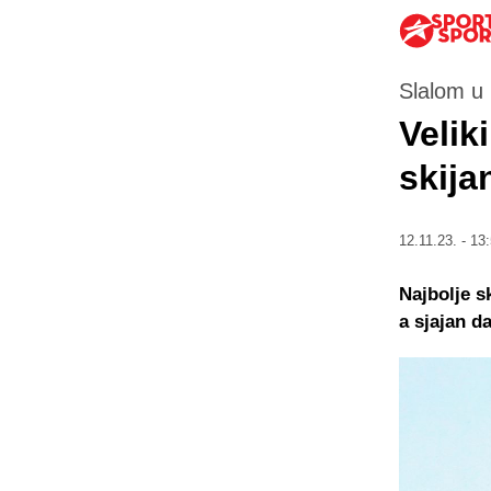
Slalom u 
Velik
skija
12.11.23. - 13
Najbolje s
a sjajan da