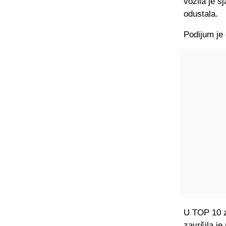
vozila je sj
odustala.
Podijum je
U TOP 10 za
završila je