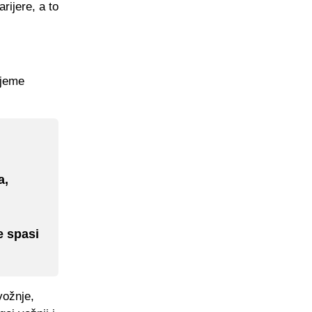
rijere, a to
ijeme
a,
e spasi
vožnje,