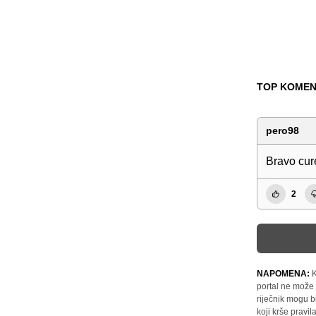
TOP KOMEN
pero98
Bravo cur
2
NAPOMENA:
K
portal ne može 
riječnik mogu b
koji krše pravi