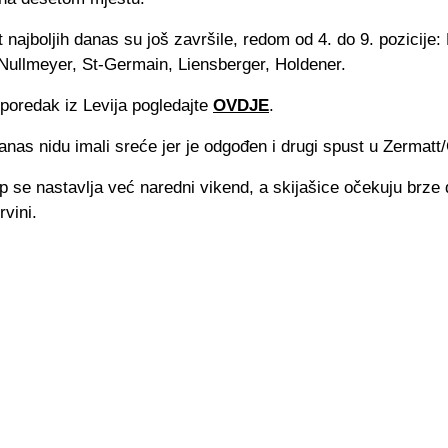
najboljih danas su još završile, redom od 4. do 9. pozicije:
Nullmeyer, St-Germain, Liensberger, Holdener.
poredak iz Levija pogledajte
OVDJE
.
danas nidu imali sreće jer je odgođen i drugi spust u Zermatt/
p se nastavlja već naredni vikend, a skijašice očekuju brze d
vini.