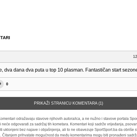
TARI
12
e, dva dana dva puta u top 10 plasman. Fantastičan start sezon
0
PRIKAŽI STRANICU KOMENTARA (1)
omentari odražavaju stavove njihovih autora/ica, a ne nužno i stavove portala Spor
i neće odgovarati za sadržaj tih kometara. Komentari koji sadrže vrijeđanja, psovan
iti uklonjeni bez najave i objašnjenja, ali to ne obavezuje SportSport.ba da obriše
la. Čitanjem prihvatate mogućnost da među komentarima mogu biti pronađeni sadrža