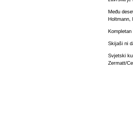
Među deset 
Holtmann, 
Kompletan 
Skijaši ni 
Svjetski ku
Zermatt/Cer