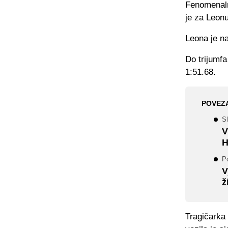
Fenomenalna
je za Leonu
Leona je na
Do trijumfa
1:51.68.
POVEZ
Sl
V
H
Po
V
ž
Tragičarka 