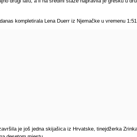
ajno drugi lafu, a li na sredini staze napravila je grešku u dru
 danas kompletirala Lena Duerr iz Njemačke u vremenu 1:51
vršila je još jedna skijašica iz Hrvatske, tinejdžerka Zrinka
 na desetom mjestu.