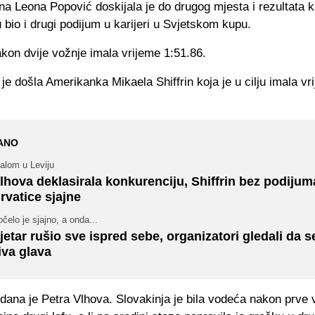
 Leona Popović doskijala je do drugog mjesta i rezultata ka
 bio i drugi podijum u karijeri u Svjetskom kupu.
kon dvije vožnje imala vrijeme 1:51.86.
 je došla Amerikanka Mikaela Shiffrin koja je u cilju imala vr
ANO
alom u Leviju
lhova deklasirala konkurenciju, Shiffrin bez podijum
rvatice sjajne
čelo je sjajno, a onda...
jetar rušio sve ispred sebe, organizatori gledali da s
iva glava
dana je Petra Vlhova. Slovakinja je bila vodeća nakon prve 