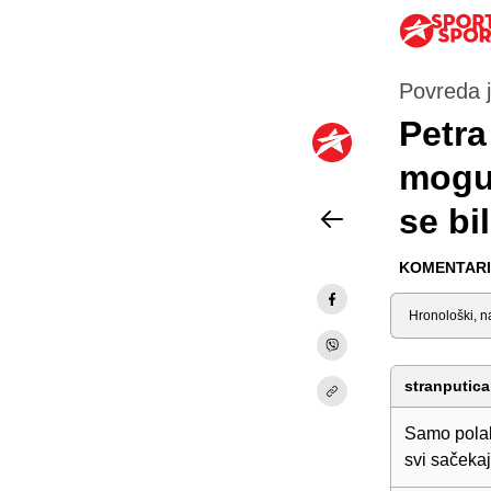
Povreda j
Petra
mogu
se bi
KOMENTARI 
Sortiraj
stranputica
Samo polak
svi sačekaju