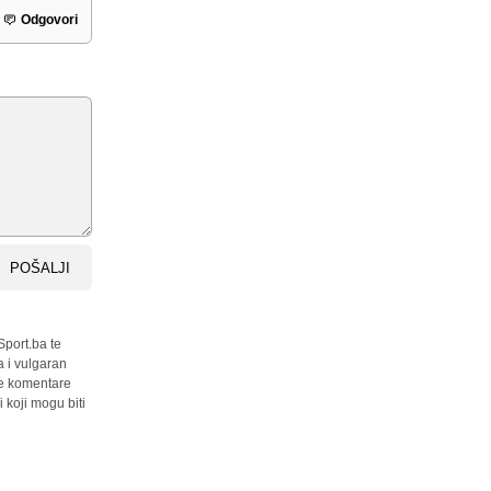
Odgovori
POŠALJI
Sport.ba te
a i vulgaran
sve komentare
 koji mogu biti