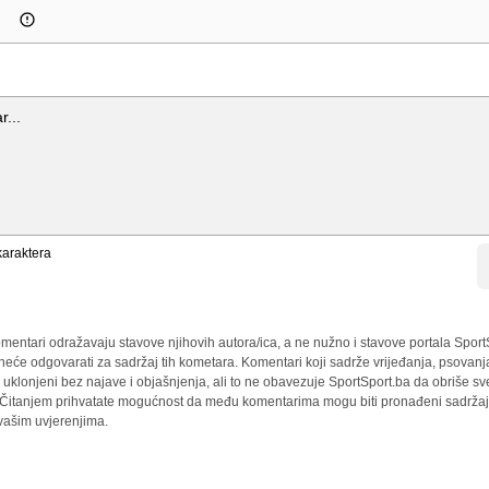
araktera
mentari odražavaju stavove njihovih autora/ica, a ne nužno i stavove portala Sport
 neće odgovarati za sadržaj tih kometara. Komentari koji sadrže vrijeđanja, psovanj
i uklonjeni bez najave i objašnjenja, ali to ne obavezuje SportSport.ba da obriše 
a. Čitanjem prihvatate mogućnost da među komentarima mogu biti pronađeni sadržaji
 vašim uvjerenjima.