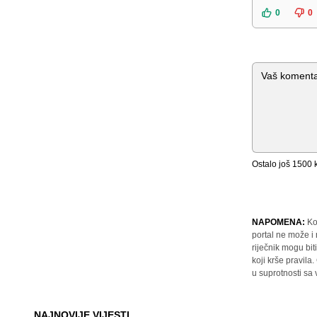
0
0
Komentar
Ostalo još
1500
k
NAPOMENA:
Ko
portal ne može i
riječnik mogu bit
koji krše pravil
u suprotnosti sa
NAJNOVIJE VIJESTI