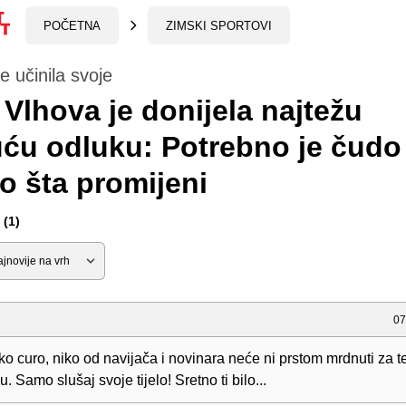
POČETNA
ZIMSKI SPORTOVI
e učinila svoje
 Vlhova je donijela najtežu
ću odluku: Potrebno je čudo
lo šta promijeni
(1)
07
o curo, niko od navijača i novinara neće ni prstom mrdnuti za 
. Samo slušaj svoje tijelo! Sretno ti bilo...