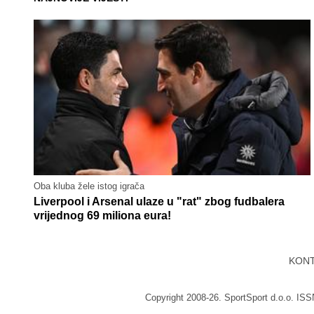
Oba kluba žele istog igrača
Liverpool i Arsenal ulaze u "rat" zbog fudbalera
vrijednog 69 miliona eura!
KON
Copyright 2008-26. SportSport d.o.o. IS