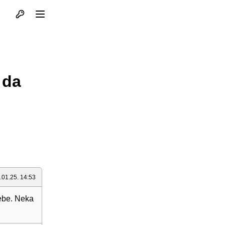
Otvori profil
Otvori meni
 da
.01.25. 14:53
tebe. Neka