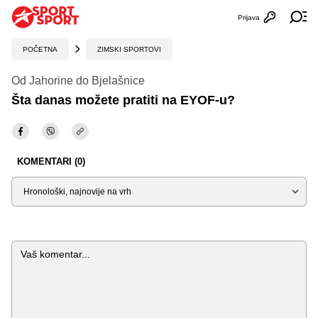
Prijava
Otvori profi
Ot
POČETNA
ZIMSKI SPORTOVI
Od Jahorine do Bjelašnice
Šta danas možete pratiti na EYOF-u?
KOMENTARI (0)
Sortiraj
Komentar