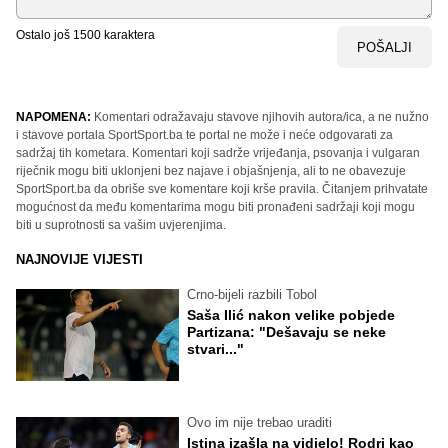
Ostalo još
1500
karaktera
POŠALJI
NAPOMENA:
Komentari odražavaju stavove njihovih autora/ica, a ne nužno
i stavove portala SportSport.ba te portal ne može i neće odgovarati za
sadržaj tih kometara. Komentari koji sadrže vrijeđanja, psovanja i vulgaran
riječnik mogu biti uklonjeni bez najave i objašnjenja, ali to ne obavezuje
SportSport.ba da obriše sve komentare koji krše pravila. Čitanjem prihvatate
mogućnost da među komentarima mogu biti pronađeni sadržaji koji mogu
biti u suprotnosti sa vašim uvjerenjima.
NAJNOVIJE VIJESTI
Crno-bijeli razbili Tobol
Saša Ilić nakon velike pobjede
Partizana: "Dešavaju se neke
stvari..."
Ovo im nije trebao uraditi
Istina izašla na vidjelo! Rodri kao