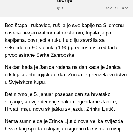
teorije
1
05.01.24. 16:00
Bez štapa i rukavice, rušila je sve kapije na Sljemenu
nošena nevjerovatnom atmosferom, lupala je po
kapijama, povrijedila ruku i u cilju završila sa
sekundom i 90 stotinki (1.90) prednosti ispred tada
prvoplasirane Sarke Zahrobske.
Na dan kada je Janica rođena na dan kada je Janica
odskijala antologijsku utrka, Zrinka je preuzela vodstvo
u Svjetskom kupu.
Definitvno je 5. januar poseban dan za hrvatsko
skijanje, a dvije decenije nakon legendarne Janice,
Hrvati imaju novu skijašku zvijezdu, Zrinku Ljutić.
Nema sumnje da je Zrinka Ljutić nova velika zvijezda
hrvatskog sporta i skijanja i sigurno da svima u ovoj