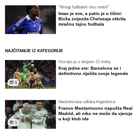
"Mnogi fudbaleri nisu sretni"
Imao je sve, a patio je u tišini:
Bivša zvijezda Chelseaja otkrila
mračnu tajnu fudbala
NAJČITANIJE IZ KATEGORIJE
Osvojio je s ekipom 21 trofej
Kraj jedne ere: Barcelona se i
definitivno riješila svoje legende
5
Neočekivana odluka Argentinca
Franco Mastantuono napušta Real
Madrid, ali niko ne može da vjeruje
u koji klub ide
1