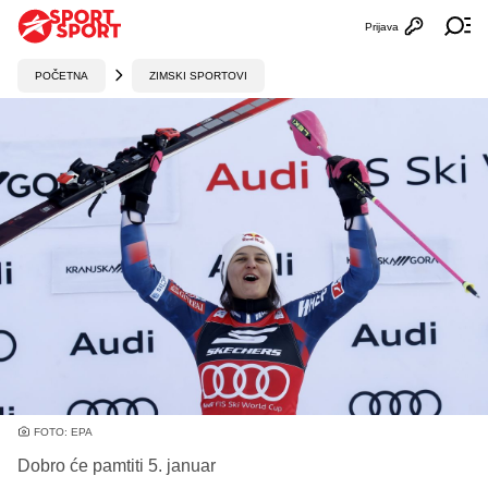
Prijava
Otvori profi
Ot
POČETNA
ZIMSKI SPORTOVI
FOTO: EPA
Dobro će pamtiti 5. januar