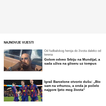
NAJNOVIJE VIJESTI
Od fudbalskog heroja do života daleko od
terena
Golom odveo Srbiju na Mundijal, a
sada uživa na gliseru uz tompus
Igrač Barcelone otvorio dušu: „Bio
sam na vrhuncu, a onda je počelo
najgore ljeto mog života“