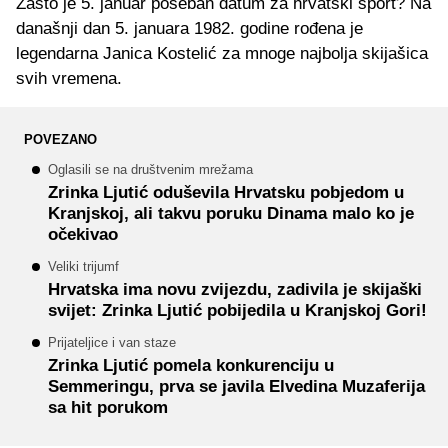
Zašto je 5. januar poseban datum za hrvatski sport? Na
današnji dan 5. januara 1982. godine rođena je
legendarna Janica Kostelić za mnoge najbolja skijašica
svih vremena.
POVEZANO
Oglasili se na društvenim mrežama
Zrinka Ljutić oduševila Hrvatsku pobjedom u
Kranjskoj, ali takvu poruku Dinama malo ko je
očekivao
Veliki trijumf
Hrvatska ima novu zvijezdu, zadivila je skijaški
svijet: Zrinka Ljutić pobijedila u Kranjskoj Gori!
Prijateljice i van staze
Zrinka Ljutić pomela konkurenciju u
Semmeringu, prva se javila Elvedina Muzaferija
sa hit porukom