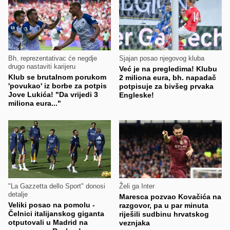
Bh. reprezentativac će negdje
Sjajan posao njegovog kluba
drugo nastaviti karijeru
Već je na pregledima! Klubu
Klub se brutalnom porukom
2 miliona eura, bh. napadač
'povukao' iz borbe za potpis
potpisuje za bivšeg prvaka
Jove Lukića! "Da vrijedi 3
Engleske!
miliona eura..."
"La Gazzetta dello Sport" donosi
Želi ga Inter
detalje
Maresca pozvao Kovačića na
Veliki posao na pomolu -
razgovor, pa u par minuta
Čelnici italijanskog giganta
riješili sudbinu hrvatskog
otputovali u Madrid na
veznjaka