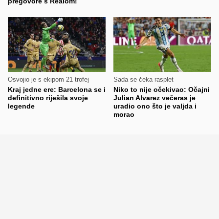
pregovore s Realom!
Osvojio je s ekipom 21 trofej
Sada se čeka rasplet
Kraj jedne ere: Barcelona se i
Niko to nije očekivao: Očajni
definitivno riješila svoje
Julian Alvarez večeras je
legende
uradio ono što je valjda i
morao