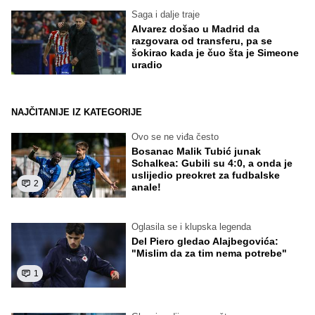
Saga i dalje traje
Alvarez došao u Madrid da
razgovara od transferu, pa se
šokirao kada je čuo šta je Simeone
uradio
NAJČITANIJE IZ KATEGORIJE
Ovo se ne viđa često
Bosanac Malik Tubić junak
Schalkea: Gubili su 4:0, a onda je
uslijedio preokret za fudbalske
2
anale!
Oglasila se i klupska legenda
Del Piero gledao Alajbegovića:
"Mislim da za tim nema potrebe"
1