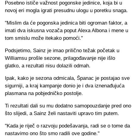
Posebno ističe važnost pogonske jedinice, koja bi u
novoj eri mogla igrati presudnu ulogu u poretku snaga.
"Mislim da će pogonska jedinica biti ogroman faktor, a
imati dva iskusna vozača poput Alexa Albona i mene u
tom smislu može itekako pomoći."
Podsjetimo, Sainz je imao prilično težak početak u
Williamsu prošle sezone, prilagođavanje nije išlo
glatko, a rezultati nisu dolazili odmah.
Ipak, kako je sezona odmicala, Španac je postajao sve
sigurniji, a kraj kampanje donio je i dva iznenađujuća
plasmana na pobjedničko postolje.
Ti rezultati dali su mu dodatno samopouzdanje pred ono
što slijedi, a Sainz želi nastaviti upravo tim putem.
"Kada je riječ o razvoju podešavanja, radi se o tome da
nastavimo ono što smo radili ove godine."