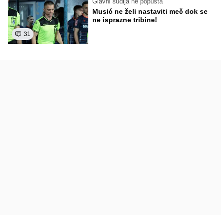
Glavni sudija ne popušta
Musić ne želi nastaviti meč dok se
ne isprazne tribine!
31