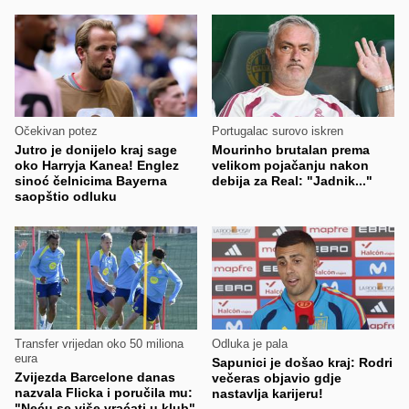
Očekivan potez
Portugalac surovo iskren
Jutro je donijelo kraj sage
Mourinho brutalan prema
oko Harryja Kanea! Englez
velikom pojačanju nakon
sinoć čelnicima Bayerna
debija za Real: "Jadnik..."
saopštio odluku
Transfer vrijedan oko 50 miliona
Odluka je pala
eura
Sapunici je došao kraj: Rodri
Zvijezda Barcelone danas
večeras objavio gdje
nazvala Flicka i poručila mu:
nastavlja karijeru!
"Neću se više vraćati u klub"