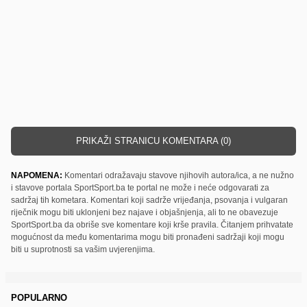
PRIKAŽI STRANICU KOMENTARA (0)
NAPOMENA:
Komentari odražavaju stavove njihovih autora/ica, a ne nužno
i stavove portala SportSport.ba te portal ne može i neće odgovarati za
sadržaj tih kometara. Komentari koji sadrže vrijeđanja, psovanja i vulgaran
riječnik mogu biti uklonjeni bez najave i objašnjenja, ali to ne obavezuje
SportSport.ba da obriše sve komentare koji krše pravila. Čitanjem prihvatate
mogućnost da među komentarima mogu biti pronađeni sadržaji koji mogu
biti u suprotnosti sa vašim uvjerenjima.
POPULARNO