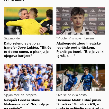
POPULARNO
Sigurno ide
"Problemi" s novim brojem
Dato zeleno svjetlo za
Alajbegović zbog hrvatske
transfer Jove Lukića: "Bit će
legende pod pritiskom,
to dobra suma, u pitanju je
Pjanić ga brani: "Bio je veliki
njegova karijera"
igrač, ali..."
Sjajan meč bh. stopera
Ovo se ne viđa često
Navijači Leedsa slave
Bosanac Malik Tubić junak
Muharemovića: "Najbolji je
Schalkea: Gubili su 4:0, a
na svijetu"
onda je uslijedio preokret za