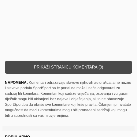
PRIKAŽI STRANICU KOMENTARA (0)
NAPOMENA:
Komentari odražavaju stavove njihovih autora/ica, a ne nužno
i stavove portala SportSport.ba te portal ne može i neće odgovarati za
sadržaj tih kometara. Komentari koji sadrže vrijeđanja, psovanja i vulgaran
riječnik mogu biti uklonjeni bez najave i objašnjenja, ali to ne obavezuje
SportSport.ba da obriše sve komentare koji krše pravila. Čitanjem prihvatate
mogućnost da među komentarima mogu biti pronađeni sadržaji koji mogu
biti u suprotnosti sa vašim uvjerenjima.