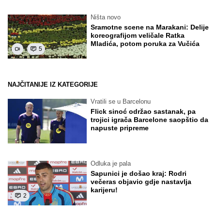
Ništa novo
Sramotne scene na Marakani: Delije
koreografijom veličale Ratka
Mladića, potom poruka za Vučića
5
NAJČITANIJE IZ KATEGORIJE
Vratili se u Barcelonu
Flick sinoć održao sastanak, pa
trojici igrača Barcelone saopštio da
napuste pripreme
Odluka je pala
Sapunici je došao kraj: Rodri
večeras objavio gdje nastavlja
karijeru!
2