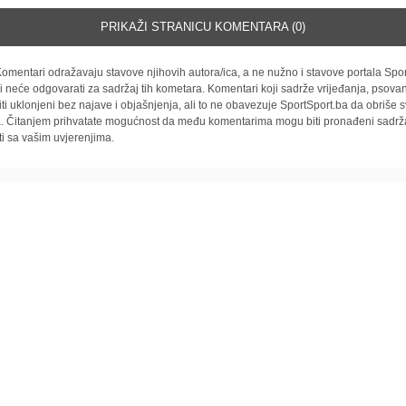
PRIKAŽI STRANICU KOMENTARA (0)
omentari odražavaju stavove njihovih autora/ica, a ne nužno i stavove portala Spor
i neće odgovarati za sadržaj tih kometara. Komentari koji sadrže vrijeđanja, psovan
iti uklonjeni bez najave i objašnjenja, ali to ne obavezuje SportSport.ba da obriše
la. Čitanjem prihvatate mogućnost da među komentarima mogu biti pronađeni sadrža
ti sa vašim uvjerenjima.