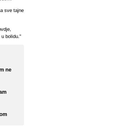
na sve tajne
ovdje,
 u bolidu."
im ne
sam
vom