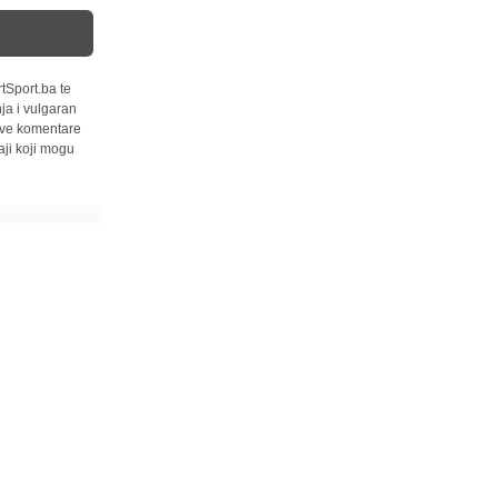
tSport.ba te
ja i vulgaran
 sve komentare
ji koji mogu