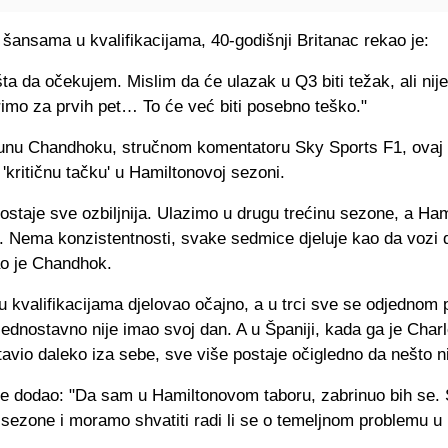
šansama u kvalifikacijama, 40-godišnji Britanac rekao je:
a da očekujem. Mislim da će ulazak u Q3 biti težak, ali ni
rimo za prvih pet… To će već biti posebno teško."
nu Chandhoku, stručnom komentatoru Sky Sports F1, ovaj 
 'kritičnu tačku' u Hamiltonovoj sezoni.
postaje sve ozbiljnija. Ulazimo u drugu trećinu sezone, a Ham
u. Nema konzistentnosti, svake sedmice djeluje kao da vozi d
ao je Chandhok.
 u kvalifikacijama djelovao očajno, a u trci sve se odjednom 
dnostavno nije imao svoj dan. A u Španiji, kada ga je Char
tavio daleko iza sebe, sve više postaje očigledno da nešto ni
e dodao: "Da sam u Hamiltonovom taboru, zabrinuo bih se.
 sezone i moramo shvatiti radi li se o temeljnom problemu u