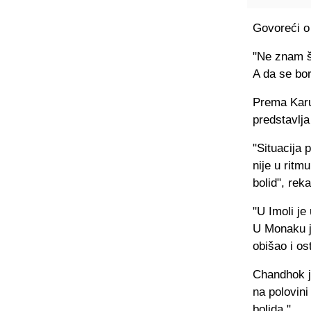
Govoreći o 
"Ne znam št
A da se bo
Prema Karu
predstavlja
"Situacija 
nije u ritm
bolid", rek
"U Imoli je
U Monaku je
obišao i os
Chandhok j
na polovini
bolida."