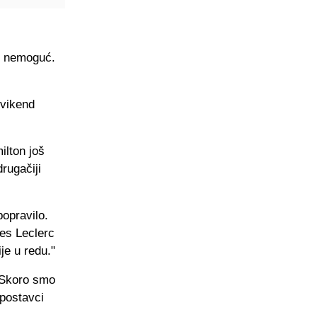
je nemoguć.
vikend
ilton još
rugačiji
popravilo.
les Leclerc
je u redu."
 Skoro smo
 postavci