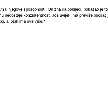
 u njegove sposobnosti. On zna da pobijedi, pokazao je to u
u nedostaje konzistentnost. Još uvijek ima previše oscilacij
tki, a loših ima sve više."