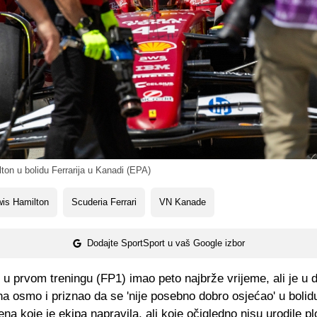
on u bolidu Ferrarija u Kanadi (EPA)
is Hamilton
Scuderia Ferrari
VN Kanade
Dodajte SportSport u vaš Google izbor
 u prvom treningu (FP1) imao peto najbrže vrijeme, ali je u
a osmo i priznao da se 'nije posebno dobro osjećao' u boli
na koje je ekipa napravila, ali koje očigledno nisu urodile p