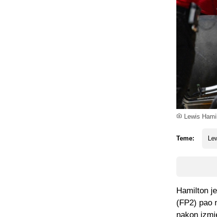
Lewis Hamilt
Teme:
Lew
Hamilton je
(FP2) pao n
nakon izmje