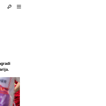
Otvori profil
Otvori meni
agradi
rija.