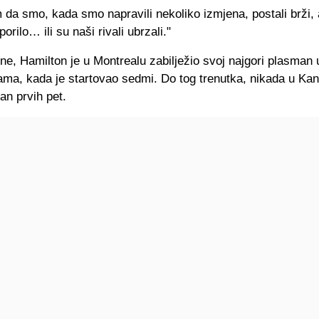
 da smo, kada smo napravili nekoliko izmjena, postali brži, 
orilo… ili su naši rivali ubrzali."
ne, Hamilton je u Montrealu zabilježio svoj najgori plasman 
jama, kada je startovao sedmi. Do tog trenutka, nikada u Kan
an prvih pet.