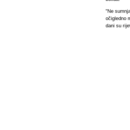
"Ne sumnjam
očigledno m
dani su rije