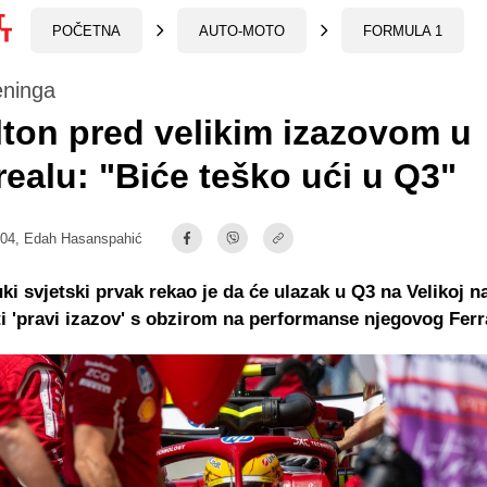
POČETNA
AUTO-MOTO
FORMULA 1
eninga
ton pred velikim izazovom u
ealu: "Biće teško ući u Q3"
:04,
Edah Hasanspahić
i svjetski prvak rekao je da će ulazak u Q3 na Velikoj n
i 'pravi izazov' s obzirom na performanse njegovog Ferra