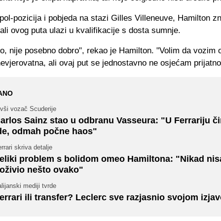
pol-pozicija i pobjeda na stazi Gilles Villeneuve, Hamilton z
ali ovog puta ulazi u kvalifikacije s dosta sumnje.
no, nije posebno dobro", rekao je Hamilton. "Volim da vozim 
nevjerovatna, ali ovaj put se jednostavno ne osjećam prijatno
ANO
vši vozač Scuderije
arlos Sainz stao u odbranu Vasseura: "U Ferrariju č
de, odmah počne haos"
rrari skriva detalje
eliki problem s bolidom omeo Hamiltona: "Nikad ni
oživio nešto ovako"
alijanski mediji tvrde
errari ili transfer? Leclerc sve razjasnio svojom izja