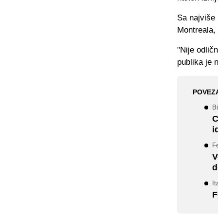
Sa najviše 
Montreala, 
"Nije odlič
publika je 
POVEZ
Bi
C
i
Fe
V
d
It
F