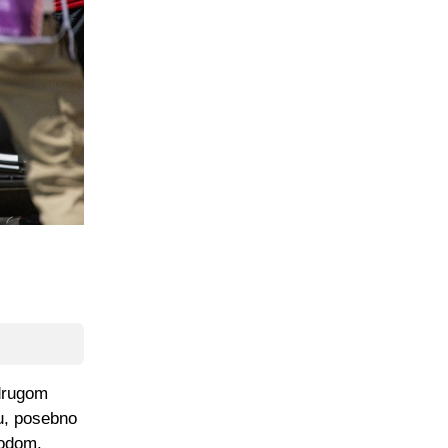
 drugom
du, posebno
lodom.