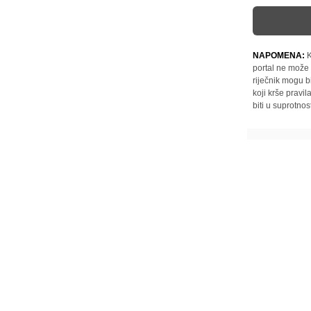
NAPOMENA:
K
portal ne može 
riječnik mogu b
koji krše pravi
biti u suprotnos