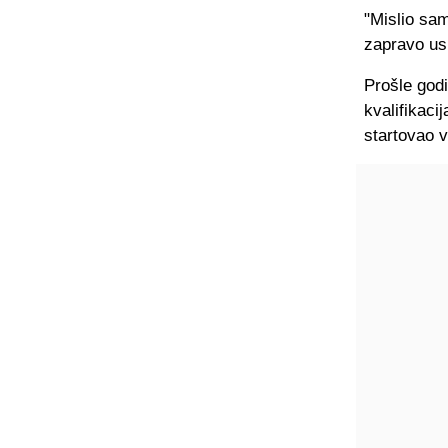
"Mislio sam
zapravo usp
Prošle godi
kvalifikaci
startovao v