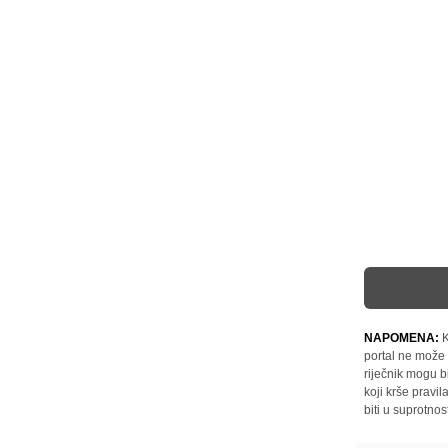
NAPOMENA:
K
portal ne može 
riječnik mogu b
koji krše pravi
biti u suprotnos