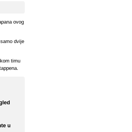
Japana ovog
 samo dvije
rskom timu
stappena.
gled
nte u