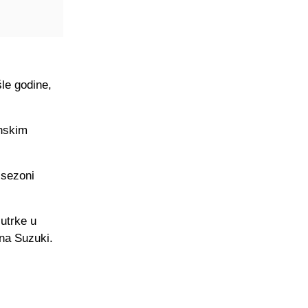
le godine,
enskim
 sezoni
 utrke u
na Suzuki.