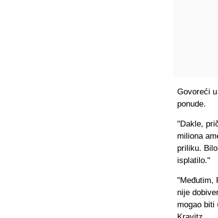
Govoreći u 
ponude.
"Dakle, pri
miliona am
priliku. Bi
isplatilo."
"Međutim, 
nije dobive
mogao biti 
Kravitz.