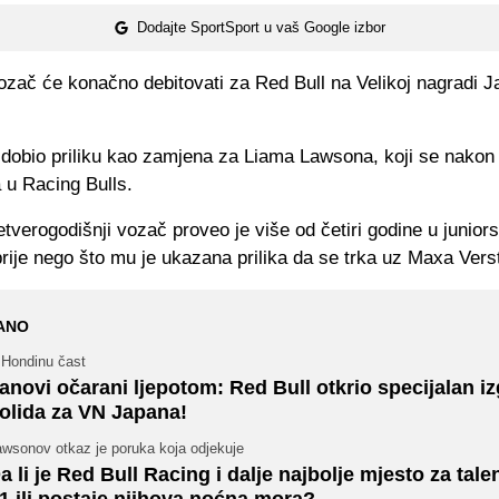
Dodajte SportSport u vaš Google izbor
ozač će konačno debitovati za Red Bull na Velikoj nagradi 
 dobio priliku kao zamjena za Liama Lawsona, koji se nakon
 u Racing Bulls.
verogodišnji vozač proveo je više od četiri godine u junio
rije nego što mu je ukazana prilika da se trka uz Maxa Ver
ANO
 Hondinu čast
anovi očarani ljepotom: Red Bull otkrio specijalan iz
olida za VN Japana!
awsonov otkaz je poruka koja odjekuje
a li je Red Bull Racing i dalje najbolje mjesto za tale
1 ili postaje njihova noćna mora?