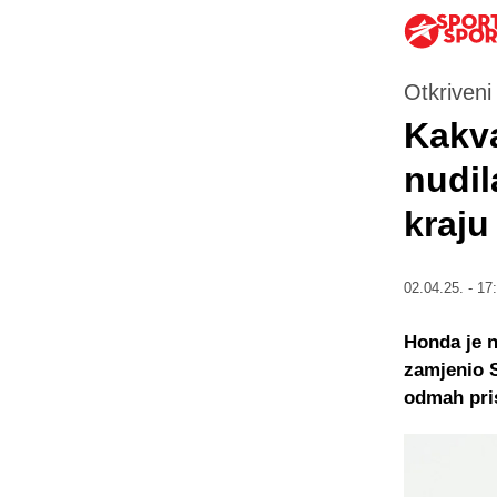
Otkriveni 
Kakva
nudil
kraju
02.04.25. - 17
Honda je n
zamjenio S
odmah pris