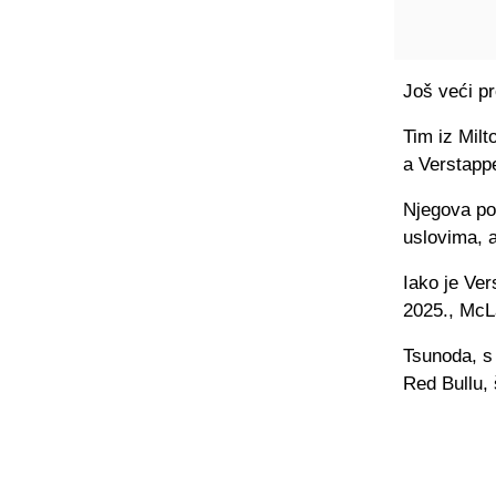
Još veći p
Tim iz Mil
a Verstappe
Njegova po
uslovima, a
Iako je Ver
2025., McL
Tsunoda, s 
Red Bullu,