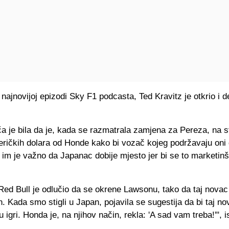
najnovijoj epizodi Sky F1 podcasta, Ted Kravitz je otkrio i d
ča je bila da je, kada se razmatrala zamjena za Pereza, na st
eričkih dolara od Honde kako bi vozač kojeg podržavaju oni
lo im je važno da Japanac dobije mjesto jer bi se to marketinš
Red Bull je odlučio da se okrene Lawsonu, tako da taj novac
n. Kada smo stigli u Japan, pojavila se sugestija da bi taj n
u igri. Honda je, na njihov način, rekla: 'A sad vam treba!'", i