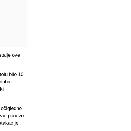
etalje ove
olu bilo 10
 dobio
ki
 očigledno
ovac ponovo
stakao je