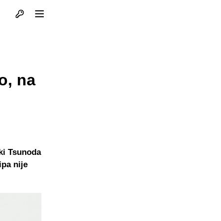
Otvori profil
Otvori meni
m
o, na
ki Tsunoda
pa nije