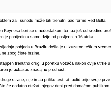
roblem za Tsunodu može biti trenutni pad forme Red Bulla.
ton Keynesa bori se s nedostatkom tempa još od sredine proš
n je pobijedio u samo dvije od posljednjih 16 utrka.
sljednja pobjeda u Brazilu došla je u izuzetno teškim vrem
 ne zbog čiste brzine.
stappen trenutno drugi u poretku vozača nakon dvije utrke u
aren je pokazao značajnu prednost.
druge strane, nije imao priliku testirati bolid prije svoje prve
 što će dodatno otežati njegov debi pred domaćom publikom 