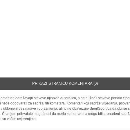
PRIKAŽI STRANICU KOMENTARA (0)
omentari odražavaju stavove njihovih autora/ica, a ne nužno i stavove portala Spor
i neće odgovarati za sadržaj tih kometara. Komentari koji sadrže vrijeđanja, psovan
iti uklonjeni bez najave i objašnjenja, ali to ne obavezuje SportSport.ba da obriše
la. Čitanjem prihvatate mogućnost da među komentarima mogu biti pronađeni sadrža
ti sa vašim uvjerenjima.