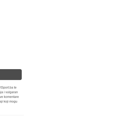
tSport.ba te
ja i vulgaran
 sve komentare
ji koji mogu