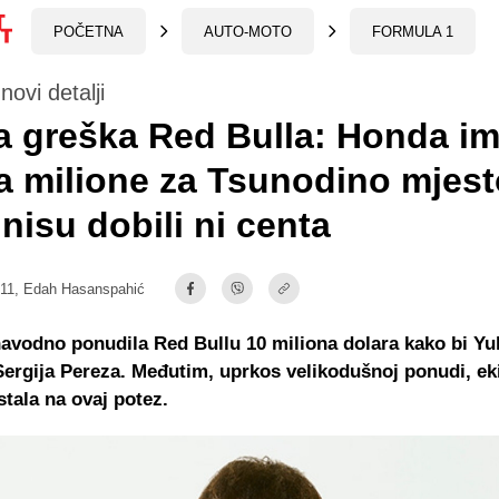
POČETNA
AUTO-MOTO
FORMULA 1
novi detalji
 greška Red Bulla: Honda i
a milione za Tsunodino mjest
 nisu dobili ni centa
:11,
Edah Hasanspahić
avodno ponudila Red Bullu 10 miliona dolara kako bi Yu
ergija Pereza. Međutim, uprkos velikodušnoj ponudi, eki
tala na ovaj potez.