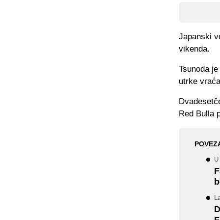
Japanski v
vikenda.
Tsunoda je
utrke vraća
Dvadesetčet
Red Bulla p
POVEZ
U
F
b
L
D
F