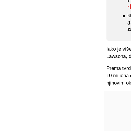
·
Ni
J
z
Iako je viš
Lawsona, do
Prema tvrd
10 miliona 
njihovim ok