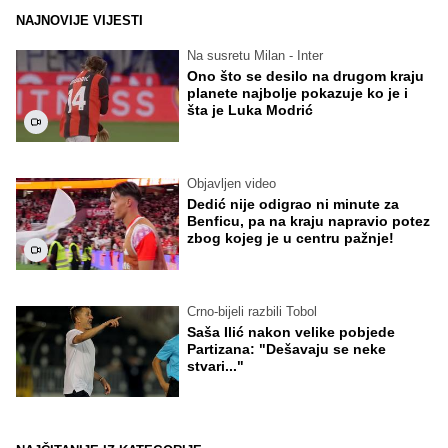
NAJNOVIJE VIJESTI
Na susretu Milan - Inter
Ono što se desilo na drugom kraju
planete najbolje pokazuje ko je i
šta je Luka Modrić
Objavljen video
Dedić nije odigrao ni minute za
Benficu, pa na kraju napravio potez
zbog kojeg je u centru pažnje!
Crno-bijeli razbili Tobol
Saša Ilić nakon velike pobjede
Partizana: "Dešavaju se neke
stvari..."