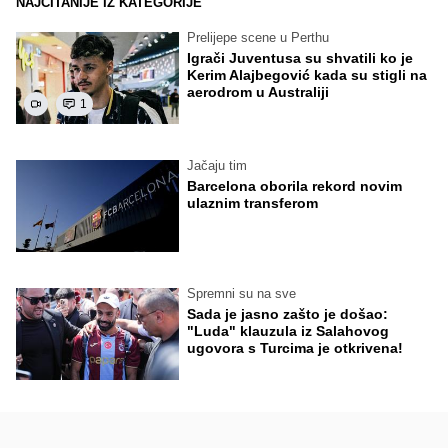
NAJČITANIJE IZ KATEGORIJE
Prelijepe scene u Perthu
Igrači Juventusa su shvatili ko je
Kerim Alajbegović kada su stigli na
aerodrom u Australiji
1
Jačaju tim
Barcelona oborila rekord novim
ulaznim transferom
Spremni su na sve
Sada je jasno zašto je došao:
"Luda" klauzula iz Salahovog
ugovora s Turcima je otkrivena!