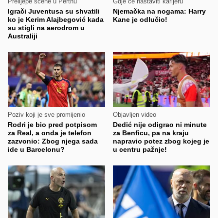
Prelijepe scene u Perthu
Gdje će nastaviti karijeru
Igrači Juventusa su shvatili
Njemačka na nogama: Harry
ko je Kerim Alajbegović kada
Kane je odlučio!
su stigli na aerodrom u
Australiji
Poziv koji je sve promijenio
Objavljen video
Rodri je bio pred potpisom
Dedić nije odigrao ni minute
za Real, a onda je telefon
za Benficu, pa na kraju
zazvonio: Zbog njega sada
napravio potez zbog kojeg je
ide u Barcelonu?
u centru pažnje!