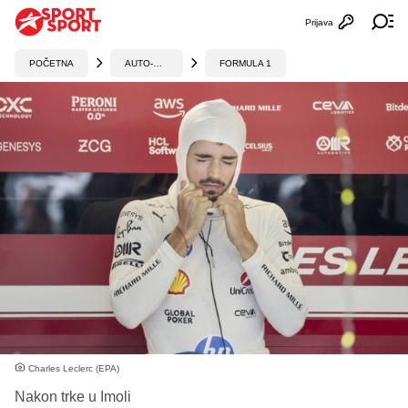
Prijava
Otvori profi
Ot
POČETNA
AUTO-MOTO
FORMULA 1
Charles Leclerc (EPA)
Nakon trke u Imoli