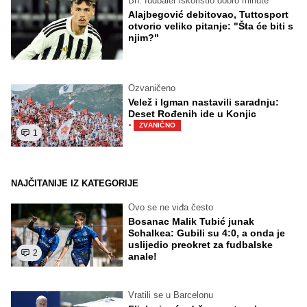
Bh. fudbaler iskoristio dobro minute
Alajbegović debitovao, Tuttosport
otvorio veliko pitanje: "Šta će biti s
njim?"
Ozvaničeno
Velež i Igman nastavili saradnju:
Deset Rođenih ide u Konjic
·
ZVANIČNO
1
NAJČITANIJE IZ KATEGORIJE
Ovo se ne viđa često
Bosanac Malik Tubić junak
Schalkea: Gubili su 4:0, a onda je
uslijedio preokret za fudbalske
2
anale!
Vratili se u Barcelonu