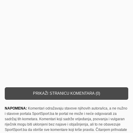
PRIKAŽI STRANICU KOMENTARA (0)
NAPOMENA:
Komentari odražavaju stavove njihovih autora/ica, a ne nužno
i stavove portala SportSport.ba te portal ne može i neće odgovarati za
sadržaj tih kometara. Komentari koji sadrže vrijeđanja, psovanja i vulgaran
riječnik mogu biti uklonjeni bez najave i objašnjenja, ali to ne obavezuje
SportSport.ba da obriše sve komentare koji krše pravila. Čitanjem prihvatate