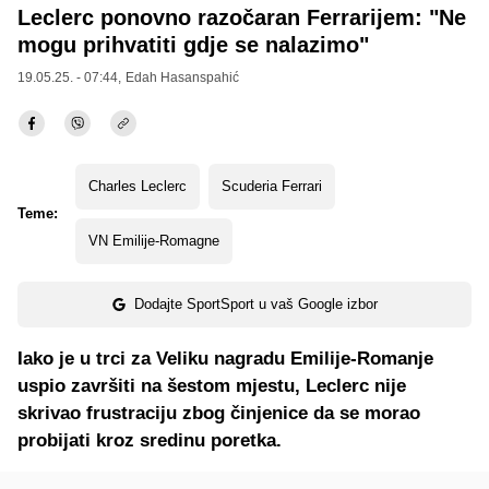
Leclerc ponovno razočaran Ferrarijem: "Ne
mogu prihvatiti gdje se nalazimo"
19.05.25. - 07:44,
Edah Hasanspahić
Charles Leclerc
Scuderia Ferrari
Teme:
VN Emilije-Romagne
Dodajte SportSport u vaš Google izbor
Iako je u trci za Veliku nagradu Emilije-Romanje
uspio završiti na šestom mjestu, Leclerc nije
skrivao frustraciju zbog činjenice da se morao
probijati kroz sredinu poretka.