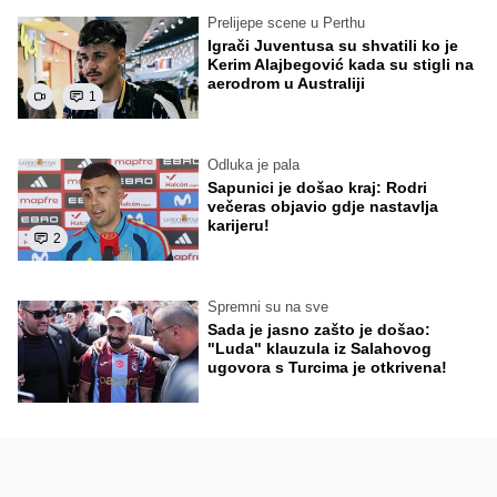
Prelijepe scene u Perthu
Igrači Juventusa su shvatili ko je
Kerim Alajbegović kada su stigli na
aerodrom u Australiji
1
Odluka je pala
Sapunici je došao kraj: Rodri
večeras objavio gdje nastavlja
karijeru!
2
Spremni su na sve
Sada je jasno zašto je došao:
"Luda" klauzula iz Salahovog
ugovora s Turcima je otkrivena!