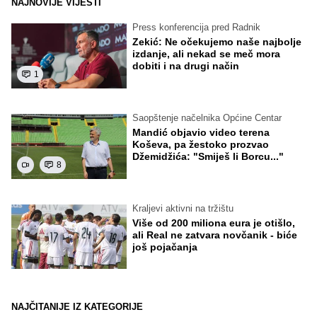
NAJNOVIJE VIJESTI
Press konferencija pred Radnik
Zekić: Ne očekujemo naše najbolje
izdanje, ali nekad se meč mora
dobiti i na drugi način
1
Saopštenje načelnika Općine Centar
Mandić objavio video terena
Koševa, pa žestoko prozvao
Džemidžića: "Smiješ li Borcu..."
8
Kraljevi aktivni na tržištu
Više od 200 miliona eura je otišlo,
ali Real ne zatvara novčanik - biće
još pojačanja
NAJČITANIJE IZ KATEGORIJE