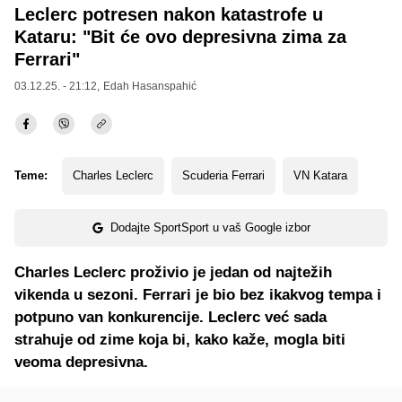
Leclerc potresen nakon katastrofe u
Kataru: "Bit će ovo depresivna zima za
Ferrari"
03.12.25. - 21:12,
Edah Hasanspahić
Teme:
Charles Leclerc
Scuderia Ferrari
VN Katara
Dodajte SportSport u vaš Google izbor
Charles Leclerc proživio je jedan od najtežih
vikenda u sezoni. Ferrari je bio bez ikakvog tempa i
potpuno van konkurencije. Leclerc već sada
strahuje od zime koja bi, kako kaže, mogla biti
veoma depresivna.