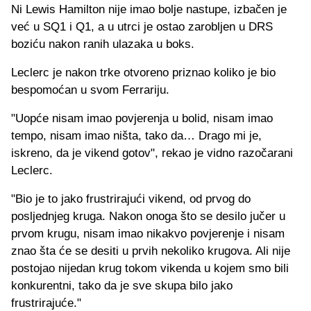
Ni Lewis Hamilton nije imao bolje nastupe, izbačen je
već u SQ1 i Q1, a u utrci je ostao zarobljen u DRS
boziću nakon ranih ulazaka u boks.
Leclerc je nakon trke otvoreno priznao koliko je bio
bespomoćan u svom Ferrariju.
"Uopće nisam imao povjerenja u bolid, nisam imao
tempo, nisam imao ništa, tako da… Drago mi je,
iskreno, da je vikend gotov", rekao je vidno razočarani
Leclerc.
"Bio je to jako frustrirajući vikend, od prvog do
posljednjeg kruga. Nakon onoga što se desilo jučer u
prvom krugu, nisam imao nikakvo povjerenje i nisam
znao šta će se desiti u prvih nekoliko krugova. Ali nije
postojao nijedan krug tokom vikenda u kojem smo bili
konkurentni, tako da je sve skupa bilo jako
frustrirajuće."