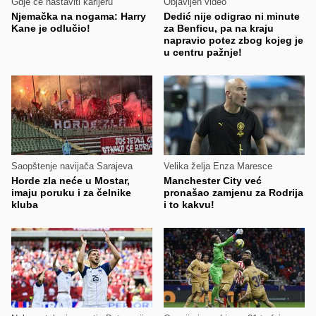
Gdje će nastaviti karijeru
Objavljen video
Njemačka na nogama: Harry
Dedić nije odigrao ni minute
Kane je odlučio!
za Benficu, pa na kraju
napravio potez zbog kojeg je
u centru pažnje!
Saopštenje navijača Sarajeva
Velika želja Enza Maresce
Horde zla neće u Mostar,
Manchester City već
imaju poruku i za čelnike
pronašao zamjenu za Rodrija
kluba
i to kakvu!