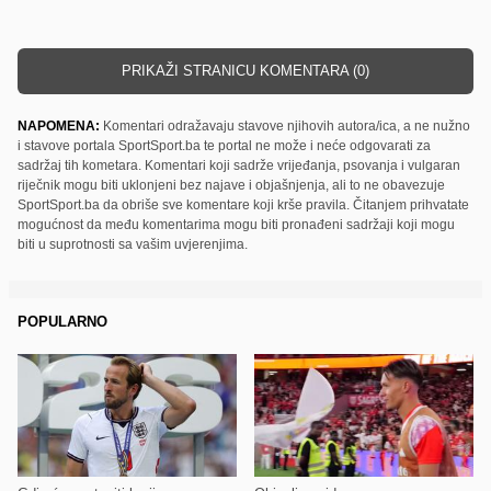
PRIKAŽI STRANICU KOMENTARA (0)
NAPOMENA:
Komentari odražavaju stavove njihovih autora/ica, a ne nužno
i stavove portala SportSport.ba te portal ne može i neće odgovarati za
sadržaj tih kometara. Komentari koji sadrže vrijeđanja, psovanja i vulgaran
riječnik mogu biti uklonjeni bez najave i objašnjenja, ali to ne obavezuje
SportSport.ba da obriše sve komentare koji krše pravila. Čitanjem prihvatate
mogućnost da među komentarima mogu biti pronađeni sadržaji koji mogu
biti u suprotnosti sa vašim uvjerenjima.
POPULARNO