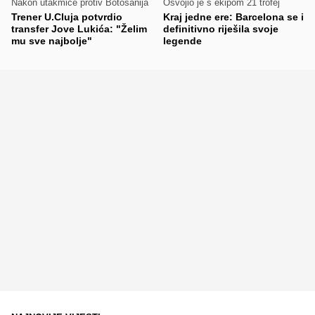
Nakon utakmice protiv Botosanija
Osvojio je s ekipom 21 trofej
Trener U.Cluja potvrdio
Kraj jedne ere: Barcelona se i
transfer Jove Lukića: "Želim
definitivno riješila svoje
mu sve najbolje"
legende