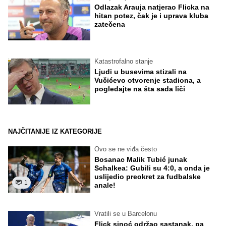
Odlazak Arauja natjerao Flicka na
hitan potez, čak je i uprava kluba
zatečena
Katastrofalno stanje
Ljudi u busevima stizali na
Vučićevo otvorenje stadiona, a
pogledajte na šta sada liči
NAJČITANIJE IZ KATEGORIJE
Ovo se ne viđa često
Bosanac Malik Tubić junak
Schalkea: Gubili su 4:0, a onda je
uslijedio preokret za fudbalske
1
anale!
Vratili se u Barcelonu
Flick sinoć održao sastanak, pa