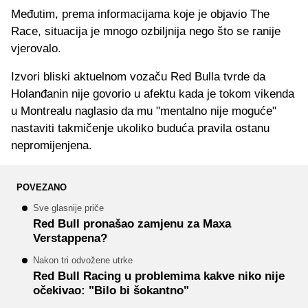
Međutim, prema informacijama koje je objavio The
Race, situacija je mnogo ozbiljnija nego što se ranije
vjerovalo.
Izvori bliski aktuelnom vozaču Red Bulla tvrde da
Holanđanin nije govorio u afektu kada je tokom vikenda
u Montrealu naglasio da mu "mentalno nije moguće"
nastaviti takmičenje ukoliko buduća pravila ostanu
nepromijenjena.
POVEZANO
Sve glasnije priče
Red Bull pronašao zamjenu za Maxa
Verstappena?
Nakon tri odvožene utrke
Red Bull Racing u problemima kakve niko nije
očekivao: "Bilo bi šokantno"