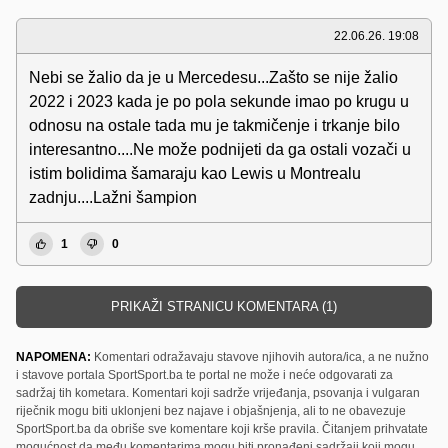
22.06.26. 19:08
Nebi se žalio da je u Mercedesu...Zašto se nije žalio
2022 i 2023 kada je po pola sekunde imao po krugu u
odnosu na ostale tada mu je takmičenje i trkanje bilo
interesantno....Ne može podnijeti da ga ostali vozači u
istim bolidima šamaraju kao Lewis u Montrealu
zadnju....Lažni šampion
1
0
PRIKAŽI STRANICU KOMENTARA (1)
NAPOMENA:
Komentari odražavaju stavove njihovih autora/ica, a ne nužno
i stavove portala SportSport.ba te portal ne može i neće odgovarati za
sadržaj tih kometara. Komentari koji sadrže vrijeđanja, psovanja i vulgaran
riječnik mogu biti uklonjeni bez najave i objašnjenja, ali to ne obavezuje
SportSport.ba da obriše sve komentare koji krše pravila. Čitanjem prihvatate
mogućnost da među komentarima mogu biti pronađeni sadržaji koji mogu