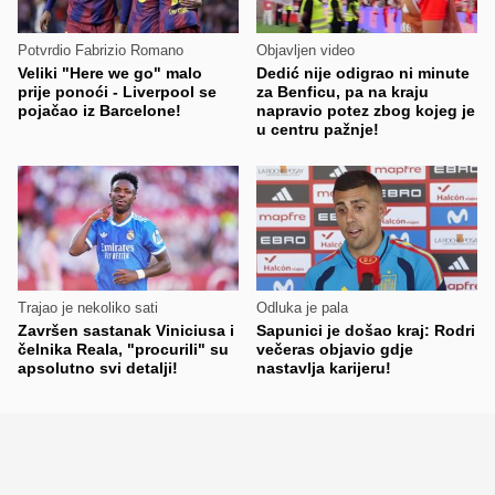
Potvrdio Fabrizio Romano
Objavljen video
Veliki "Here we go" malo
Dedić nije odigrao ni minute
prije ponoći - Liverpool se
za Benficu, pa na kraju
pojačao iz Barcelone!
napravio potez zbog kojeg je
u centru pažnje!
Trajao je nekoliko sati
Odluka je pala
Završen sastanak Viniciusa i
Sapunici je došao kraj: Rodri
čelnika Reala, "procurili" su
večeras objavio gdje
apsolutno svi detalji!
nastavlja karijeru!