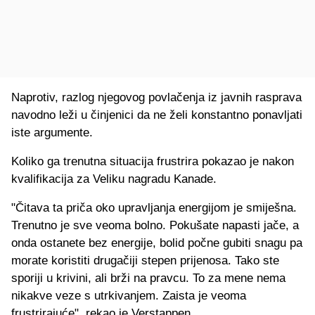
Naprotiv, razlog njegovog povlačenja iz javnih rasprava
navodno leži u činjenici da ne želi konstantno ponavljati
iste argumente.
Koliko ga trenutna situacija frustrira pokazao je nakon
kvalifikacija za Veliku nagradu Kanade.
"Čitava ta priča oko upravljanja energijom je smiješna.
Trenutno je sve veoma bolno. Pokušate napasti jače, a
onda ostanete bez energije, bolid počne gubiti snagu pa
morate koristiti drugačiji stepen prijenosa. Tako ste
sporiji u krivini, ali brži na pravcu. To za mene nema
nikakve veze s utrkivanjem. Zaista je veoma
frustrirajuće", rekao je Verstappen.