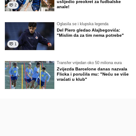
uslijedio preokret za fudbalske
2
anale!
Oglasila se i klupska legenda
Del Piero gledao Alajbegovića:
"Mislim da za tim nema potrebe"
1
Transfer vrijedan oko 50 miliona eura
Zvijezda Barcelone danas nazvala
Flicka i poručila mu: "Neću se više
vraćati u klub"