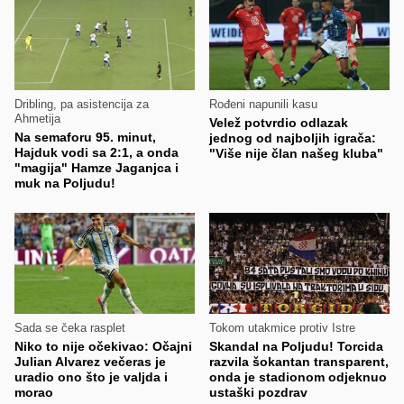
Dribling, pa asistencija za
Rođeni napunili kasu
Ahmetija
Velež potvrdio odlazak
Na semaforu 95. minut,
jednog od najboljih igrača:
Hajduk vodi sa 2:1, a onda
"Više nije član našeg kluba"
"magija" Hamze Jaganjca i
muk na Poljudu!
Sada se čeka rasplet
Tokom utakmice protiv Istre
Niko to nije očekivao: Očajni
Skandal na Poljudu! Torcida
Julian Alvarez večeras je
razvila šokantan transparent,
uradio ono što je valjda i
onda je stadionom odjeknuo
morao
ustaški pozdrav