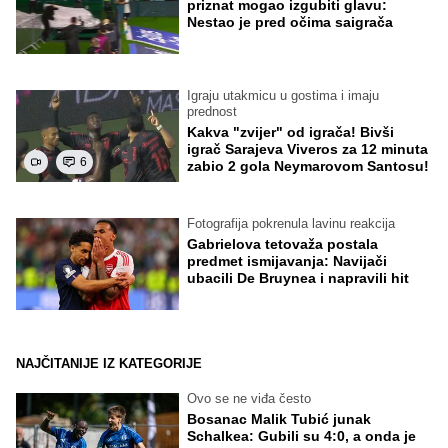
priznat mogao izgubiti glavu:
Nestao je pred očima saigrača
Igraju utakmicu u gostima i imaju
prednost
Kakva "zvijer" od igrača! Bivši
igrač Sarajeva Viveros za 12 minuta
6
zabio 2 gola Neymarovom Santosu!
Fotografija pokrenula lavinu reakcija
Gabrielova tetovaža postala
predmet ismijavanja: Navijači
ubacili De Bruynea i napravili hit
NAJČITANIJE IZ KATEGORIJE
Ovo se ne viđa često
Bosanac Malik Tubić junak
Schalkea: Gubili su 4:0, a onda je