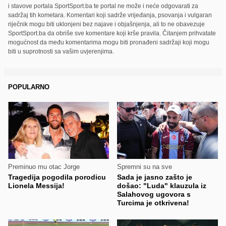
i stavove portala SportSport.ba te portal ne može i neće odgovarati za
sadržaj tih kometara. Komentari koji sadrže vrijeđanja, psovanja i vulgaran
riječnik mogu biti uklonjeni bez najave i objašnjenja, ali to ne obavezuje
SportSport.ba da obriše sve komentare koji krše pravila. Čitanjem prihvatate
mogućnost da među komentarima mogu biti pronađeni sadržaji koji mogu
biti u suprotnosti sa vašim uvjerenjima.
POPULARNO
Preminuo mu otac Jorge
Spremni su na sve
Tragedija pogodila porodicu
Sada je jasno zašto je
Lionela Messija!
došao: "Luda" klauzula iz
Salahovog ugovora s
Turcima je otkrivena!