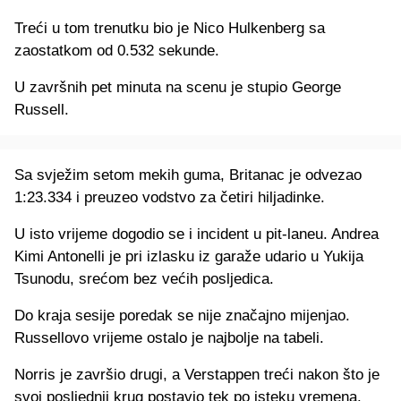
Treći u tom trenutku bio je Nico Hulkenberg sa
zaostatkom od 0.532 sekunde.
U završnih pet minuta na scenu je stupio George
Russell.
Sa svježim setom mekih guma, Britanac je odvezao
1:23.334 i preuzeo vodstvo za četiri hiljadinke.
U isto vrijeme dogodio se i incident u pit-laneu. Andrea
Kimi Antonelli je pri izlasku iz garaže udario u Yukija
Tsunodu, srećom bez većih posljedica.
Do kraja sesije poredak se nije značajno mijenjao.
Russellovo vrijeme ostalo je najbolje na tabeli.
Norris je završio drugi, a Verstappen treći nakon što je
svoj posljednji krug postavio tek po isteku vremena.