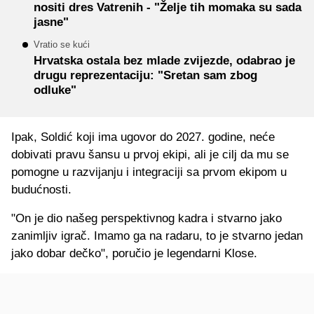
nositi dres Vatrenih - "Želje tih momaka su sada
jasne"
Vratio se kući
Hrvatska ostala bez mlade zvijezde, odabrao je
drugu reprezentaciju: "Sretan sam zbog
odluke"
Ipak, Soldić koji ima ugovor do 2027. godine, neće
dobivati pravu šansu u prvoj ekipi, ali je cilj da mu se
pomogne u razvijanju i integraciji sa prvom ekipom u
budućnosti.
"On je dio našeg perspektivnog kadra i stvarno jako
zanimljiv igrač. Imamo ga na radaru, to je stvarno jedan
jako dobar dečko", poručio je legendarni Klose.