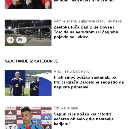
Nemile scene u glavnom gradu Hrvatske
Žestoka tuča Bad Blue Boysa i
Torcide na aerodromu u Zagrebu,
pojavio se i video
1
NAJČITANIJE IZ KATEGORIJE
Vratili se u Barcelonu
Flick sinoć održao sastanak, pa
trojici igrača Barcelone saopštio da
napuste pripreme
Odluka je pala
Sapunici je došao kraj: Rodri
večeras objavio gdje nastavlja
karijeru!
2