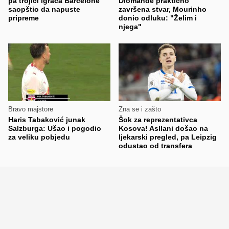
pa trojici igrača Barcelone
Diomande praktično
saopštio da napuste
završena stvar, Mourinho
pripreme
donio odluku: "Želim i
njega"
Bravo majstore
Zna se i zašto
Haris Tabaković junak
Šok za reprezentativca
Salzburga: Ušao i pogodio
Kosova! Asllani došao na
za veliku pobjedu
ljekarski pregled, pa Leipzig
odustao od transfera