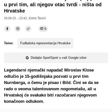
u prvi tim, ali njegov otac tvrdi - ništa od
Hrvatske
28.08.25. - 23:42,
Edmir Škorić
6
Teme:
Fudbalska reprezentacija Hrvatske
Dodajte SportSport u vaš Google izbor
Legendarni njemački napadač Miroslav Klose
odlučio je 15-godišnjaka pozvati u prvi tim
Nurnberga, o čemu je pisao i Bild. Čini se da se
rado o veoma talentovanom nogometašu, ali u
Hrvatskoj će svakako biti razočarani njegovom
konačnom odlukom.