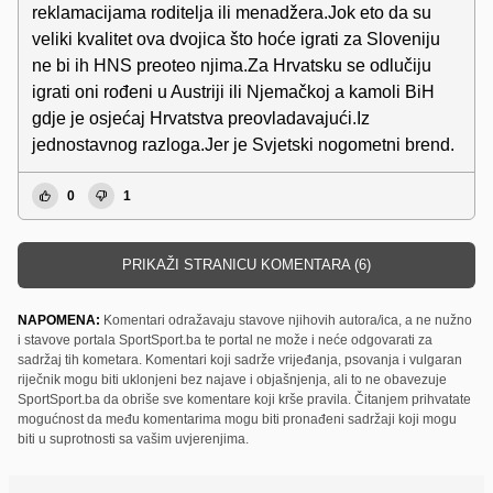
reklamacijama roditelja ili menadžera.Jok eto da su
veliki kvalitet ova dvojica što hoće igrati za Sloveniju
ne bi ih HNS preoteo njima.Za Hrvatsku se odlučiju
igrati oni rođeni u Austriji ili Njemačkoj a kamoli BiH
gdje je osjećaj Hrvatstva preovladavajući.Iz
jednostavnog razloga.Jer je Svjetski nogometni brend.
0
1
PRIKAŽI STRANICU KOMENTARA (6)
NAPOMENA:
Komentari odražavaju stavove njihovih autora/ica, a ne nužno
i stavove portala SportSport.ba te portal ne može i neće odgovarati za
sadržaj tih kometara. Komentari koji sadrže vrijeđanja, psovanja i vulgaran
riječnik mogu biti uklonjeni bez najave i objašnjenja, ali to ne obavezuje
SportSport.ba da obriše sve komentare koji krše pravila. Čitanjem prihvatate
mogućnost da među komentarima mogu biti pronađeni sadržaji koji mogu
biti u suprotnosti sa vašim uvjerenjima.