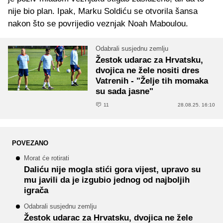
nije bio plan. Ipak, Marku Soldiću se otvorila šansa
nakon što se povrijedio veznjak Noah Maboulou.
Odabrali susjednu zemlju
Žestok udarac za Hrvatsku,
dvojica ne žele nositi dres
Vatrenih - "Želje tih momaka
su sada jasne"
11
28.08.25. 16:10
POVEZANO
Morat će rotirati
Daliću nije mogla stići gora vijest, upravo su
mu javili da je izgubio jednog od najboljih
igrača
Odabrali susjednu zemlju
Žestok udarac za Hrvatsku, dvojica ne žele