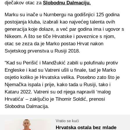
dječakov otac za
Slobodnu Dalmaciju.
Marku su inače u Nurnbergu na godišnjici 125 godina
postojanja kluba, izabrali kao najvećeg talenta ovih
generacija koje dolaze, a već par godina ima i ugovor s
Nikeom. A što se tiče Hrvatske i poveznice s njom,
otac se zeza da je Marko postao Hrvat nakon
Svjetskog prvenstva u Rusiji 2018.
"Kad su Perišić i Mandžukić zabili u polufinalu protiv
Engleske i kad su Vatreni ušli u finale, tad je Marko
osjetio koliko je Hrvatska velika. Posebno zato što je
Njemačka ispala i prije, kako tada u Rusiji, tako i
Kataru 2022. Vatreni su od njega napravili ‘malog
Hrvatića‘ – zaključio je Tihomir Soldić, prenosi
Slobodna Dalmacija.
Vratio se kući
Hrvatska ostala bez mlade