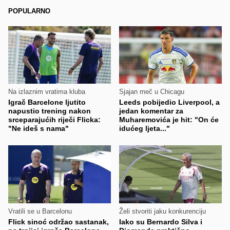
POPULARNO
Na izlaznim vratima kluba
Sjajan meč u Chicagu
Igrač Barcelone ljutito
Leeds pobijedio Liverpool, a
napustio trening nakon
jedan komentar za
srceparajućih riječi Flicka:
Muharemovića je hit: "On će
"Ne ideš s nama"
idućeg ljeta..."
Vratili se u Barcelonu
Želi stvoriti jaku konkurenciju
Flick sinoć održao sastanak,
Iako su Bernardo Silva i