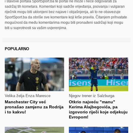
i stavove portala SportSport.ba te portal ne može i neće odgovarati za
sadržaj tih kometara. Komentari koji sadrže vrijeđanja, psovanja i vulgaran
riječnik mogu biti uklonjeni bez najave i objašnjenja, ali to ne obavezuje
SportSport.ba da obriše sve komentare koji krše pravila. Čitanjem prihvatate
mogućnost da među komentarima mogu biti pronađeni sadržaji koji mogu
biti u suprotnosti sa vašim uvjerenjima.
POPULARNO
Velika želja Enza Maresce
Njegov trener iz Salzburga
Manchester City već
Otkrio najveću "manu"
pronašao zamjenu za Rodrija
Kerima Alajbegovića, pa
i to kakvu!
izgovorio riječi koje odjekuju
Evropom!