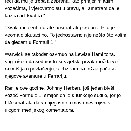
reći da mu je trebala zabrana, kao primjer mladim
vozačima, i vjerovatno su u pravu, ali smatram da je
kazna adekvatna."
"Svaki incident morate posmatrati posebno. Bilo je
veoma diskutabilno. To jednostavno nije nešto što volim
da gledam u Formuli 1."
Warwick se također osvrnuo na Lewisa Hamiltona,
sugerišući da sedmostruki svjetski prvak možda već
razmišlja o povlačenju, s obzirom na težak početak
njegove avanture u Ferrariju.
Ranije ove godine, Johnny Herbert, još jedan bivši
vozač Formule 1, smijenjen je s funkcije sudije, jer je
FIA smatrala da su njegove dužnosti nespojive s
ulogom medijskog komentatora.