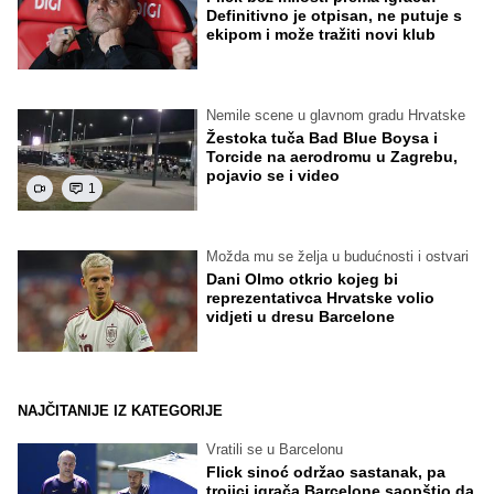
Definitivno je otpisan, ne putuje s
ekipom i može tražiti novi klub
Nemile scene u glavnom gradu Hrvatske
Žestoka tuča Bad Blue Boysa i
Torcide na aerodromu u Zagrebu,
pojavio se i video
1
Možda mu se želja u budućnosti i ostvari
Dani Olmo otkrio kojeg bi
reprezentativca Hrvatske volio
vidjeti u dresu Barcelone
NAJČITANIJE IZ KATEGORIJE
Vratili se u Barcelonu
Flick sinoć održao sastanak, pa
trojici igrača Barcelone saopštio da