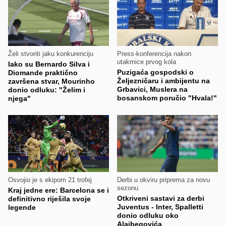
Želi stvoriti jaku konkurenciju
Press-konferencija nakon
utakmice prvog kola
Iako su Bernardo Silva i
Puzigaća gospodski o
Diomande praktično
Željezničaru i ambijentu na
završena stvar, Mourinho
Grbavici, Muslera na
donio odluku: "Želim i
bosanskom poručio "Hvala!"
njega"
Osvojio je s ekipom 21 trofej
Derbi u okviru priprema za novu
sezonu
Kraj jedne ere: Barcelona se i
Otkriveni sastavi za derbi
definitivno riješila svoje
Juventus - Inter, Spalletti
legende
donio odluku oko
Alajbegovića