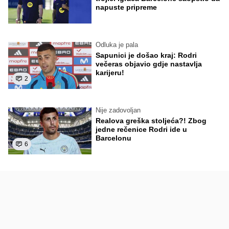
napuste pripreme
Odluka je pala
Sapunici je došao kraj: Rodri
večeras objavio gdje nastavlja
karijeru!
2
Nije zadovoljan
Realova greška stoljeća?! Zbog
jedne rečenice Rodri ide u
Barcelonu
6