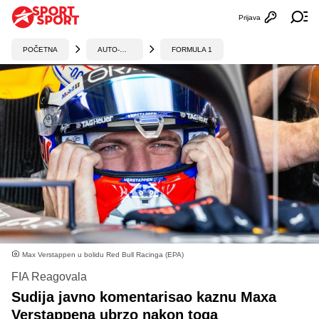
Prijava
Otvori profi
Ot
POČETNA
AUTO-MOTO
FORMULA 1
Max Verstappen u bolidu Red Bull Racinga (EPA)
FIA Reagovala
Sudija javno komentarisao kaznu Maxa
Verstappena ubrzo nakon toga