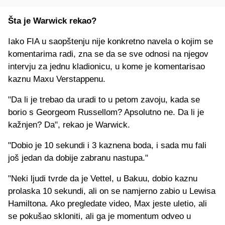
Šta je Warwick rekao?
Iako FIA u saopštenju nije konkretno navela o kojim se
komentarima radi, zna se da se sve odnosi na njegov
intervju za jednu kladionicu, u kome je komentarisao
kaznu Maxu Verstappenu.
"Da li je trebao da uradi to u petom zavoju, kada se
borio s Georgeom Russellom? Apsolutno ne. Da li je
kažnjen? Da", rekao je Warwick.
"Dobio je 10 sekundi i 3 kaznena boda, i sada mu fali
još jedan da dobije zabranu nastupa."
"Neki ljudi tvrde da je Vettel, u Bakuu, dobio kaznu
prolaska 10 sekundi, ali on se namjerno zabio u Lewisa
Hamiltona. Ako pregledate video, Max jeste uletio, ali
se pokušao skloniti, ali ga je momentum odveo u