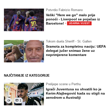
Potvrdio Fabrizio Romano
Veliki "Here we go" malo prije
ponoći - Liverpool se pojačao iz
·
Barcelone!
UDARNA VIJEST
Tokom duela Sheriff - St. Gallen
Sramota za kompletnu naciju: UEFA
delegat jučer snimao žene uz
neprimjerene komentare
NAJČITANIJE IZ KATEGORIJE
Prelijepe scene u Perthu
Igrači Juventusa su shvatili ko je
Kerim Alajbegović kada su stigli na
aerodrom u Australiji
1