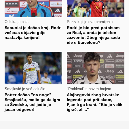
Odluka je pala
Poziv koji je sve promijenio
Sapunici je došao kraj: Rodri
Rodri je bio pred potpisom
večeras objavio gdje
za Real, a onda je telefon
nastavlja karijeru!
zazvonio: Zbog njega sada
ide u Barcelonu?
Smajlović je već odlučio
"Problemi" s novim brojem
Potter došao "na noge"
Alajbegović zbog hrvatske
Smajloviću, molio ga da igra
legende pod pritiskom,
za Švedsku, uslijedio je
Pjanić ga brani: "Bio je veliki
jasan odgovor!
igrač, ali..."