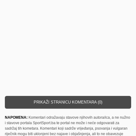
PRIKAŽI STRANICU KOMENTARA (0)
NAPOMENA:
Komentari odražavaju stavove njihovih autora/ica, a ne nužno
i stavove portala SportSport.ba te portal ne može i neće odgovarati za
sadržaj tih kometara. Komentari koji sadrže vrijeđanja, psovanja i vulgaran
riječnik mogu biti uklonjeni bez najave i objašnjenja, ali to ne obavezuje