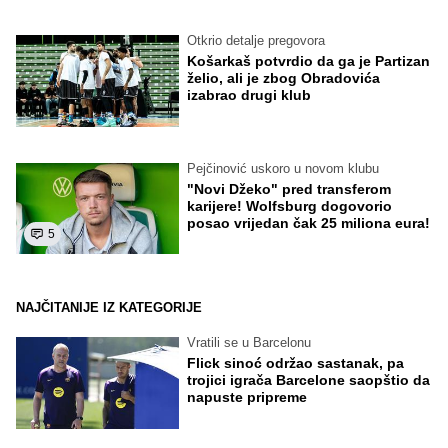
Otkrio detalje pregovora
Košarkaš potvrdio da ga je Partizan
želio, ali je zbog Obradovića
izabrao drugi klub
Pejčinović uskoro u novom klubu
"Novi Džeko" pred transferom
karijere! Wolfsburg dogovorio
posao vrijedan čak 25 miliona eura!
5
NAJČITANIJE IZ KATEGORIJE
Vratili se u Barcelonu
Flick sinoć održao sastanak, pa
trojici igrača Barcelone saopštio da
napuste pripreme