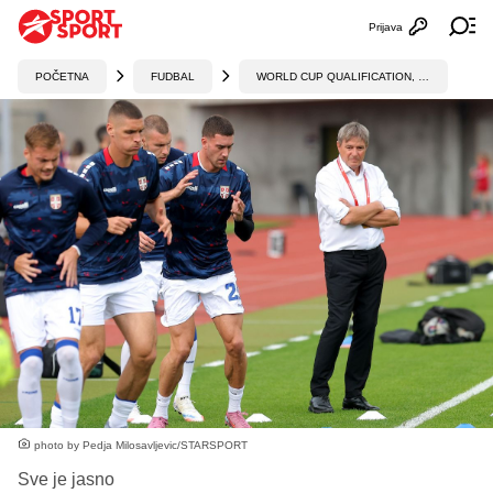
Prijava
Otvori profi
Ot
POČETNA
FUDBAL
WORLD CUP QUALIFICATION, UEFA
photo by Pedja Milosavljevic/STARSPORT
Sve je jasno