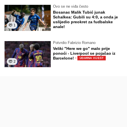
Ovo se ne viđa često
Bosanac Malik Tubić junak
Schalkea: Gubili su 4:0, a onda je
uslijedio preokret za fudbalske
1
anale!
Potvrdio Fabrizio Romano
Veliki "Here we go" malo prije
ponoći - Liverpool se pojačao iz
·
Barcelone!
UDARNA VIJEST
2