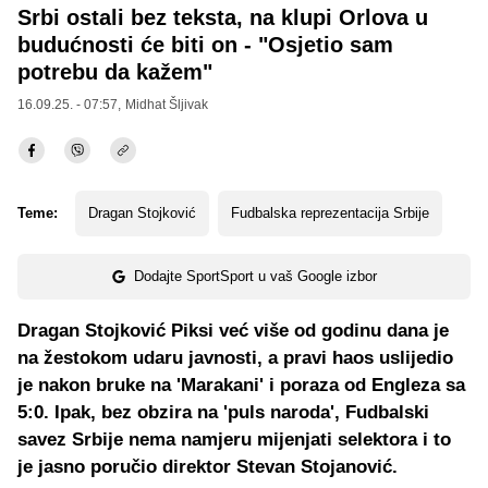
Srbi ostali bez teksta, na klupi Orlova u
budućnosti će biti on - "Osjetio sam
potrebu da kažem"
16.09.25. - 07:57,
Midhat Šljivak
Teme:
Dragan Stojković
Fudbalska reprezentacija Srbije
Dodajte SportSport u vaš Google izbor
Dragan Stojković Piksi već više od godinu dana je
na žestokom udaru javnosti, a pravi haos uslijedio
je nakon bruke na 'Marakani' i poraza od Engleza sa
5:0. Ipak, bez obzira na 'puls naroda', Fudbalski
savez Srbije nema namjeru mijenjati selektora i to
je jasno poručio direktor Stevan Stojanović.