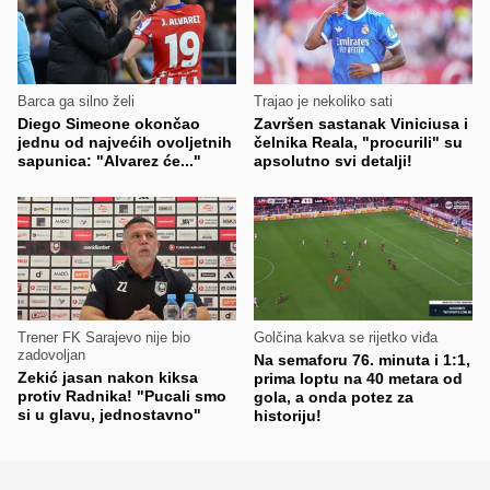
Barca ga silno želi
Trajao je nekoliko sati
Diego Simeone okončao
Završen sastanak Viniciusa i
jednu od najvećih ovoljetnih
čelnika Reala, "procurili" su
sapunica: "Alvarez će..."
apsolutno svi detalji!
Trener FK Sarajevo nije bio
Golčina kakva se rijetko viđa
zadovoljan
Na semaforu 76. minuta i 1:1,
Zekić jasan nakon kiksa
prima loptu na 40 metara od
protiv Radnika! "Pucali smo
gola, a onda potez za
si u glavu, jednostavno"
historiju!