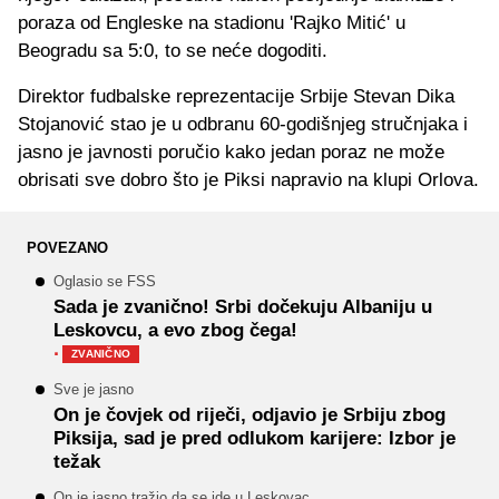
poraza od Engleske na stadionu 'Rajko Mitić' u
Beogradu sa 5:0, to se neće dogoditi.
Direktor fudbalske reprezentacije Srbije Stevan Dika
Stojanović stao je u odbranu 60-godišnjeg stručnjaka i
jasno je javnosti poručio kako jedan poraz ne može
obrisati sve dobro što je Piksi napravio na klupi Orlova.
POVEZANO
Oglasio se FSS
Sada je zvanično! Srbi dočekuju Albaniju u
Leskovcu, a evo zbog čega!
·
ZVANIČNO
Sve je jasno
On je čovjek od riječi, odjavio je Srbiju zbog
Piksija, sad je pred odlukom karijere: Izbor je
težak
On je jasno tražio da se ide u Leskovac