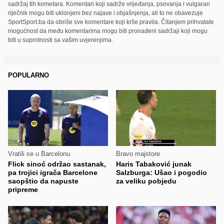
sadržaj tih kometara. Komentari koji sadrže vrijeđanja, psovanja i vulgaran
riječnik mogu biti uklonjeni bez najave i objašnjenja, ali to ne obavezuje
SportSport.ba da obriše sve komentare koji krše pravila. Čitanjem prihvatate
mogućnost da među komentarima mogu biti pronađeni sadržaji koji mogu
biti u suprotnosti sa vašim uvjerenjima.
POPULARNO
Vratili se u Barcelonu
Bravo majstore
Flick sinoć održao sastanak,
Haris Tabaković junak
pa trojici igrača Barcelone
Salzburga: Ušao i pogodio
saopštio da napuste
za veliku pobjedu
pripreme