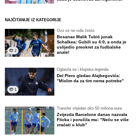
NAJČITANIJE IZ KATEGORIJE
Ovo se ne viđa često
Bosanac Malik Tubić junak
Schalkea: Gubili su 4:0, a onda je
uslijedio preokret za fudbalske
2
anale!
Oglasila se i klupska legenda
Del Piero gledao Alajbegovića:
"Mislim da za tim nema potrebe"
1
Transfer vrijedan oko 50 miliona eura
Zvijezda Barcelone danas nazvala
Flicka i poručila mu: "Neću se više
vraćati u klub"