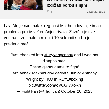
veliku scenu - Niko nije uspio
izdržati borbu s njim
4
24.10.23. 11:13
Lav, što je nadimak kojeg nosi Makhmudov, nije imao
problema protiv večerašnjeg rivala. Završio je sve
veoma brzo i nakon minut i 10 sekundi sudija je
prekinuo meč.
Just checked into
#furyvsngannou
and i was not
disappointed.
These giants came to fight!
Arslanbek Makhmudov defeats Junior Anthony
Wright by TKO in RD#1
#boxing
pic.twitter.com/oVOGI7XoRn
October 28, 2023
— Fight Fan (@_fightfan)