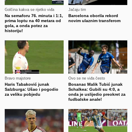
Golčina kakva se rijetko viđa
Jačaju tim
Na semaforu 76. minuta i 1:1,
Barcelona oborila rekord
prima loptu na 40 metara od
novim ulaznim transferom
gola, a onda potez za
historiju!
Bravo majstore
Ovo se ne viđa često
Haris Tabaković junak
Bosanac Malik Tubić junak
Salzburga: Ušao i pogodio
Schalkea: Gubili su 4:0, a
za veliku pobjedu
onda je uslijedio preokret za
fudbalske anale!