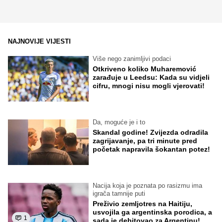
NAJNOVIJE VIJESTI
Više nego zanimljivi podaci
Otkriveno koliko Muharemović
zarađuje u Leedsu: Kada su vidjeli
cifru, mnogi nisu mogli vjerovati!
Da, moguće je i to
Skandal godine! Zvijezda odradila
zagrijavanje, pa tri minute pred
početak napravila šokantan potez!
Nacija koja je poznata po rasizmu ima
igrača tamnije puti
Preživio zemljotres na Haitiju,
usvojila ga argentinska porodica, a
1
sada je debitovao za Argentinu!