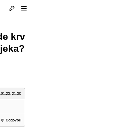
Otvori profil
Otvori meni
de krv
vjeka?
.01.23. 21:30
Odgovori