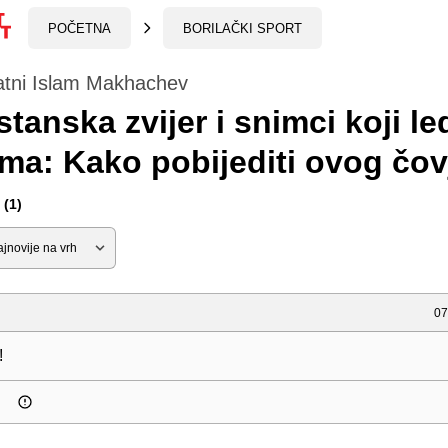
POČETNA
BORILAČKI SPORT
atni Islam Makhachev
tanska zvijer i snimci koji le
ama: Kako pobijediti ovog čo
(1)
07
!