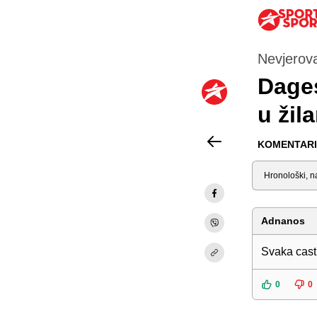
Nevjerov
Dages
u žil
KOMENTARI 
Sortiraj
Adnanos
Svaka cast
0
0