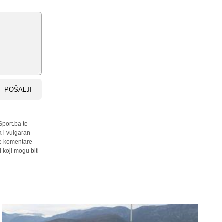
POŠALJI
Sport.ba te
a i vulgaran
sve komentare
 koji mogu biti