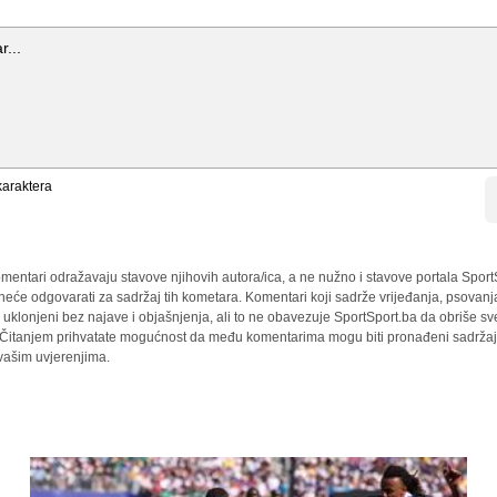
araktera
mentari odražavaju stavove njihovih autora/ica, a ne nužno i stavove portala Sport
 neće odgovarati za sadržaj tih kometara. Komentari koji sadrže vrijeđanja, psovanj
i uklonjeni bez najave i objašnjenja, ali to ne obavezuje SportSport.ba da obriše 
a. Čitanjem prihvatate mogućnost da među komentarima mogu biti pronađeni sadržaji
 vašim uvjerenjima.