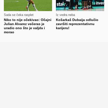
Sada se čeka rasplet
Iz vedra neba
Niko to nije očekivao: Očajni
Košarkaš Dubaija odlučio
Julian Alvarez večeras je
završiti reprezentativnu
uradio ono što je valjda i
karijeru!
morao