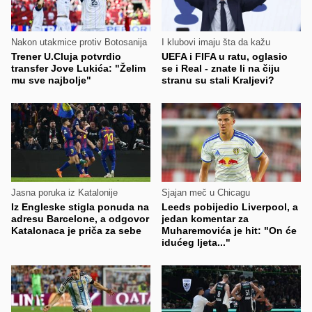
Nakon utakmice protiv Botosanija
I klubovi imaju šta da kažu
Trener U.Cluja potvrdio
UEFA i FIFA u ratu, oglasio
transfer Jove Lukića: "Želim
se i Real - znate li na čiju
mu sve najbolje"
stranu su stali Kraljevi?
Jasna poruka iz Katalonije
Sjajan meč u Chicagu
Iz Engleske stigla ponuda na
Leeds pobijedio Liverpool, a
adresu Barcelone, a odgovor
jedan komentar za
Katalonaca je priča za sebe
Muharemovića je hit: "On će
idućeg ljeta..."