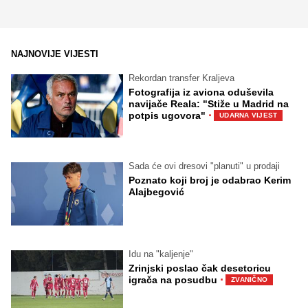
NAJNOVIJE VIJESTI
Rekordan transfer Kraljeva
Fotografija iz aviona oduševila
navijače Reala: "Stiže u Madrid na
·
potpis ugovora"
UDARNA VIJEST
Sada će ovi dresovi "planuti" u prodaji
Poznato koji broj je odabrao Kerim
Alajbegović
Idu na "kaljenje"
Zrinjski poslao čak desetoricu
·
igrača na posudbu
ZVANIČNO