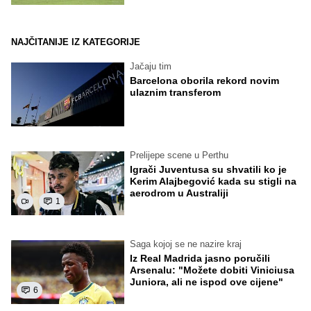
NAJČITANIJE IZ KATEGORIJE
Jačaju tim
Barcelona oborila rekord novim
ulaznim transferom
Prelijepe scene u Perthu
Igrači Juventusa su shvatili ko je
Kerim Alajbegović kada su stigli na
aerodrom u Australiji
1
Saga kojoj se ne nazire kraj
Iz Real Madrida jasno poručili
Arsenalu: "Možete dobiti Viniciusa
Juniora, ali ne ispod ove cijene"
6