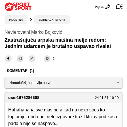
Prijava
Otvori profi
Ot
POČETNA
BORILAČKI SPORT
Nevjerovatni Marko Bojković
Zastrašujuća srpska mašina melje redom:
Jednim udarcem je brutalno uspavao rivala!
1
KOMENTARI (1)
Sortiraj
user1676286668
24.11.24. 10:19
Hahahahaha sve masine a kad ga neko stres ko
toplomjer onda pocnete izgovore tražit klizav pod kosa
padala nije se naspavo....