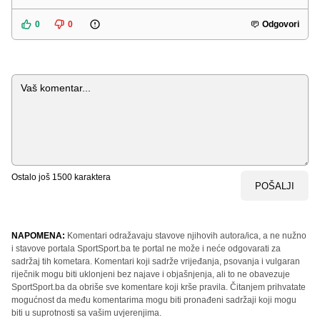
0
0
Odgovori
Komentar
Ostalo još
1500
karaktera
POŠALJI
NAPOMENA:
Komentari odražavaju stavove njihovih autora/ica, a ne nužno
i stavove portala SportSport.ba te portal ne može i neće odgovarati za
sadržaj tih kometara. Komentari koji sadrže vrijeđanja, psovanja i vulgaran
riječnik mogu biti uklonjeni bez najave i objašnjenja, ali to ne obavezuje
SportSport.ba da obriše sve komentare koji krše pravila. Čitanjem prihvatate
mogućnost da među komentarima mogu biti pronađeni sadržaji koji mogu
biti u suprotnosti sa vašim uvjerenjima.