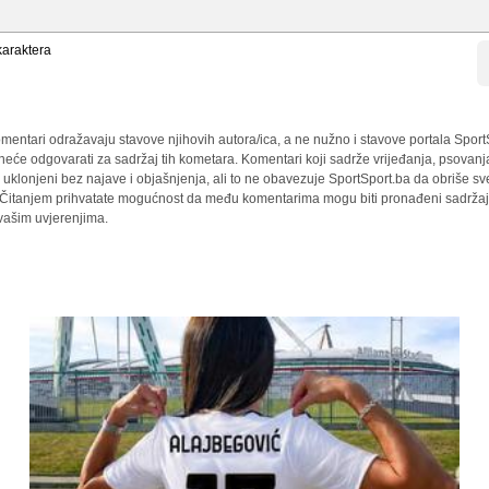
araktera
mentari odražavaju stavove njihovih autora/ica, a ne nužno i stavove portala Sport
 neće odgovarati za sadržaj tih kometara. Komentari koji sadrže vrijeđanja, psovanj
i uklonjeni bez najave i objašnjenja, ali to ne obavezuje SportSport.ba da obriše 
a. Čitanjem prihvatate mogućnost da među komentarima mogu biti pronađeni sadržaji
 vašim uvjerenjima.