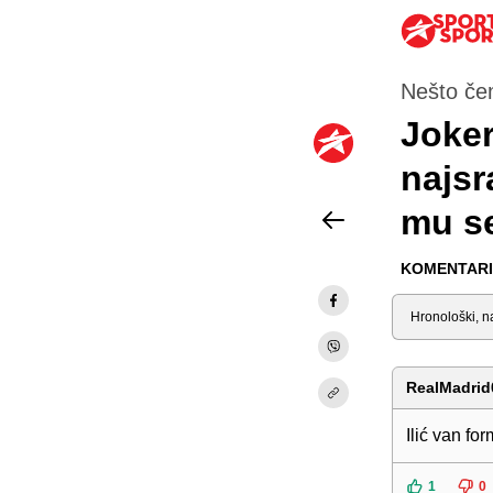
Nešto čem
Joker
najsr
mu se
KOMENTARI 
Sortiraj
RealMadrid
Ilić van fo
1
0