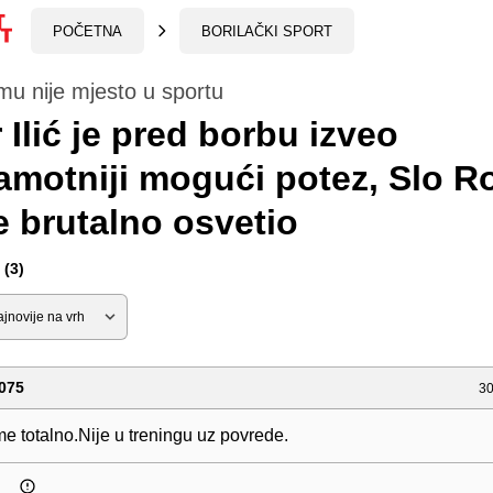
POČETNA
BORILAČKI SPORT
u nije mjesto u sportu
 Ilić je pred borbu izveo
amotniji mogući potez, Slo R
 brutalno osvetio
(3)
075
30
rme totalno.Nije u treningu uz povrede.