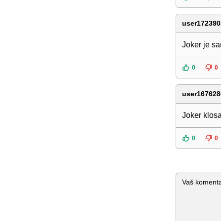
user172390
Joker je s
0
0
user167628
Joker klosa
0
0
Komentar