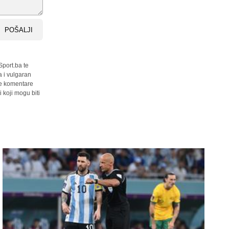
POŠALJI
Sport.ba te
a i vulgaran
sve komentare
 koji mogu biti