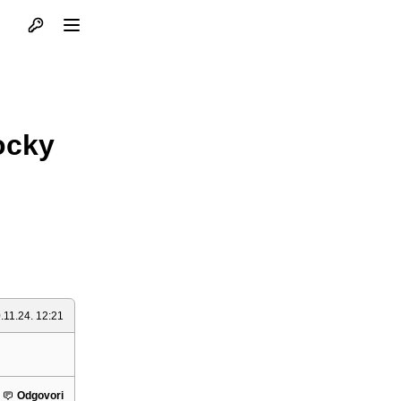
Otvori profil
Otvori meni
ocky
.11.24. 12:21
Odgovori