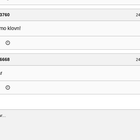
3760
24
amo klovn!
6668
24
r