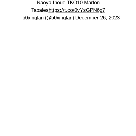
Naoya Inoue TKO10 Marlon
Tapales
https://t.co/0vYsGPN6g7
December 26, 2023
— b0xingfan (@b0xingfan)