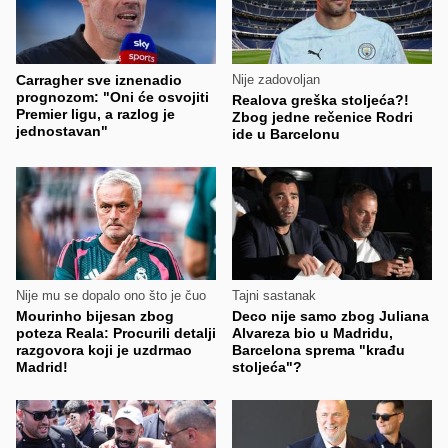
Carragher sve iznenadio
Nije zadovoljan
prognozom: "Oni će osvojiti
Realova greška stoljeća?!
Premier ligu, a razlog je
Zbog jedne rečenice Rodri
jednostavan"
ide u Barcelonu
Nije mu se dopalo ono što je čuo
Tajni sastanak
Mourinho bijesan zbog
Deco nije samo zbog Juliana
poteza Reala: Procurili detalji
Alvareza bio u Madridu,
razgovora koji je uzdrmao
Barcelona sprema "krađu
Madrid!
stoljeća"?