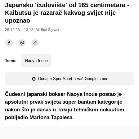
Japansko 'čudovište' od 165 centimetara -
Kaibutsu je razarač kakvog svijet nije
upoznao
26.12.23. - 13:18,
Midhat Šljivak
Teme:
Naoya Inoue
Dodajte SportSport u vaš Google izbor
Čudesni japanski bokser Naoya Inoue postao je
apsolutni prvak svijeta super bantam kategorije
nakon što je danas u Tokiju tehničkim nokautom
pobijedio Marlona Tapalesa.