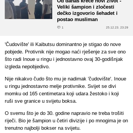
Od danas kreće novi život -
Veliki šampion i zločesti
dečko izgovorio šehadet i
postao musliman
1
25.12.23. 23:29
'Čudovište' ili Kaibutsu dominantno je stigao do nove
pobjede. Protivnik nije mogao naći rješenje za sve ono
što radi Inoue u ringu i jednostavno ovaj 30-godišnjak
izgleda nepobjedivo.
Nije nikakvo čudo što mu je nadimak 'čudovište'. Inoue
u ringu jednostavno melje protivnike. Svijet se divi
momku od 165 centimetara koji udara žestoko i koji
ruši sve granice u svijetu boksa.
O svemu što je do 30. godine napravio ne treba trošiti
riječi. Bio je šampion u četiri divizije i po mnogima je on
trenutno najbolji bokser na svijetu.