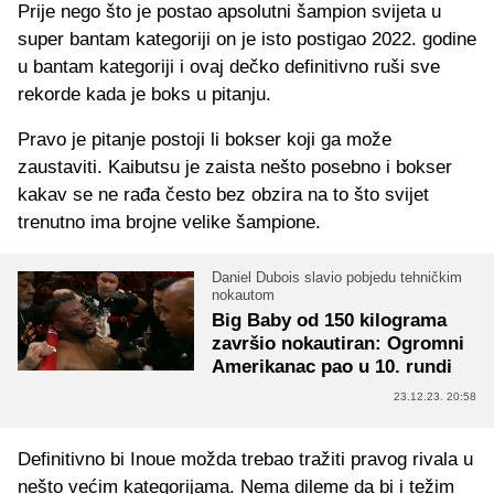
Prije nego što je postao apsolutni šampion svijeta u
super bantam kategoriji on je isto postigao 2022. godine
u bantam kategoriji i ovaj dečko definitivno ruši sve
rekorde kada je boks u pitanju.
Pravo je pitanje postoji li bokser koji ga može
zaustaviti. Kaibutsu je zaista nešto posebno i bokser
kakav se ne rađa često bez obzira na to što svijet
trenutno ima brojne velike šampione.
Daniel Dubois slavio pobjedu tehničkim
nokautom
Big Baby od 150 kilograma
završio nokautiran: Ogromni
Amerikanac pao u 10. rundi
23.12.23. 20:58
Definitivno bi Inoue možda trebao tražiti pravog rivala u
nešto većim kategorijama. Nema dileme da bi i težim