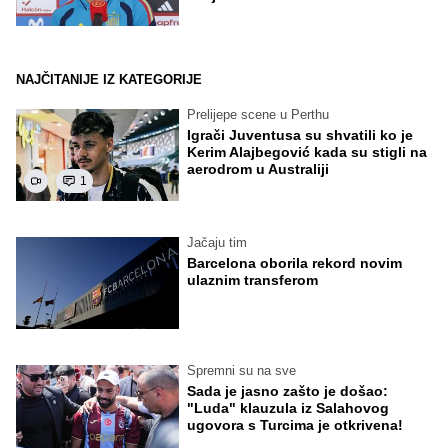
NAJČITANIJE IZ KATEGORIJE
Prelijepe scene u Perthu
Igrači Juventusa su shvatili ko je
Kerim Alajbegović kada su stigli na
aerodrom u Australiji
1
Jačaju tim
Barcelona oborila rekord novim
ulaznim transferom
Spremni su na sve
Sada je jasno zašto je došao:
"Luda" klauzula iz Salahovog
ugovora s Turcima je otkrivena!