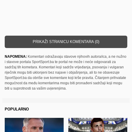
PRIKAŽI STRANICU KOMENTARA (0)
NAPOMENA:
Komentari odražavaju stavove njihovih autora/ica, a ne nužno
i stavove portala SportSport.ba te portal ne može i neće odgovarati za
sadržaj tih kometara. Komentari koji sadrže vrijeđanja, psovanja i vulgaran
riječnik mogu biti uklonjeni bez najave i objašnjenja, ali to ne obavezuje
SportSport.ba da obriše sve komentare koji krše pravila. Čitanjem prihvatate
mogućnost da među komentarima mogu biti pronađeni sadržaji koji mogu
biti u suprotnosti sa vašim uvjerenjima.
POPULARNO