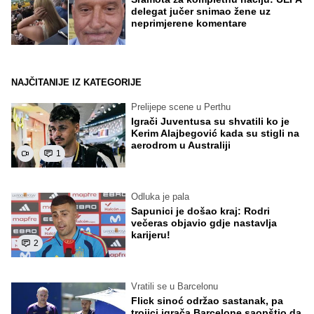
delegat jučer snimao žene uz
neprimjerene komentare
NAJČITANIJE IZ KATEGORIJE
Prelijepe scene u Perthu
Igrači Juventusa su shvatili ko je
Kerim Alajbegović kada su stigli na
aerodrom u Australiji
1
Odluka je pala
Sapunici je došao kraj: Rodri
večeras objavio gdje nastavlja
karijeru!
2
Vratili se u Barcelonu
Flick sinoć održao sastanak, pa
trojici igrača Barcelone saopštio da