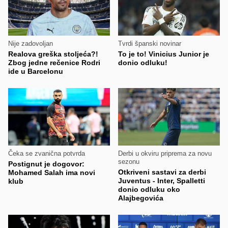
Nije zadovoljan
Tvrdi španski novinar
Realova greška stoljeća?!
To je to! Vinicius Junior je
Zbog jedne rečenice Rodri
donio odluku!
ide u Barcelonu
Čeka se zvanična potvrda
Derbi u okviru priprema za novu
sezonu
Postignut je dogovor:
Otkriveni sastavi za derbi
Mohamed Salah ima novi
Juventus - Inter, Spalletti
klub
donio odluku oko
Alajbegovića