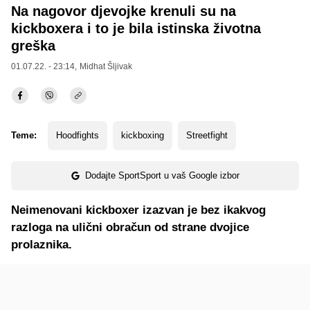
Na nagovor djevojke krenuli su na
kickboxera i to je bila istinska životna
greška
01.07.22. - 23:14,
Midhat Šljivak
Teme:
Hoodfights
kickboxing
Streetfight
Dodajte SportSport u vaš Google izbor
Neimenovani kickboxer izazvan je bez ikakvog
razloga na ulični obračun od strane dvojice
prolaznika.