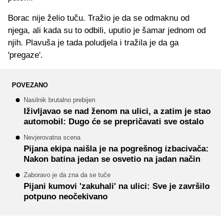
Borac nije želio tuču. Tražio je da se odmaknu od
njega, ali kada su to odbili, uputio je šamar jednom od
njih. Plavuša je tada poludjela i tražila je da ga
'pregaze'.
POVEZANO
Nasilnik brutalno prebijen
Iživljavao se nad ženom na ulici, a zatim je stao
automobil: Dugo će se prepričavati sve ostalo
Nevjerovatna scena
Pijana ekipa naišla je na pogrešnog izbacivača:
Nakon batina jedan se osvetio na jadan način
Zaboravo je da zna da se tuče
Pijani kumovi 'zakuhali' na ulici: Sve je završilo
potpuno neočekivano