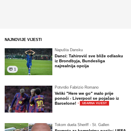
NAJNOVIJE VIJESTI
Napušta Dansku
Danci: Tahirović sve bliže odlasku
iz Brondbyja, Bundesliga
najrealnija opcija
1
Potvrdio Fabrizio Romano
Veliki "Here we go" malo prije
ponoći - Liverpool se pojačao iz
·
Barcelone!
UDARNA VIJEST
Tokom duela Sheriff - St. Gallen
Sramota za kompletnu naciju: UEFA