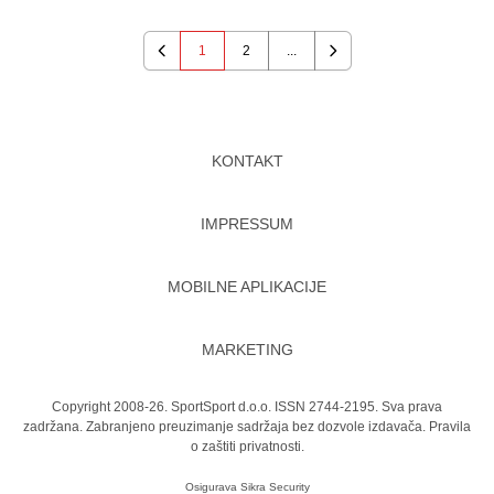
1
2
...
Previous
Next
KONTAKT
IMPRESSUM
MOBILNE APLIKACIJE
MARKETING
Copyright 2008-26. SportSport d.o.o. ISSN 2744-2195. Sva prava
zadržana. Zabranjeno preuzimanje sadržaja bez dozvole izdavača.
Pravila
o zaštiti privatnosti.
Osigurava
Sikra Security