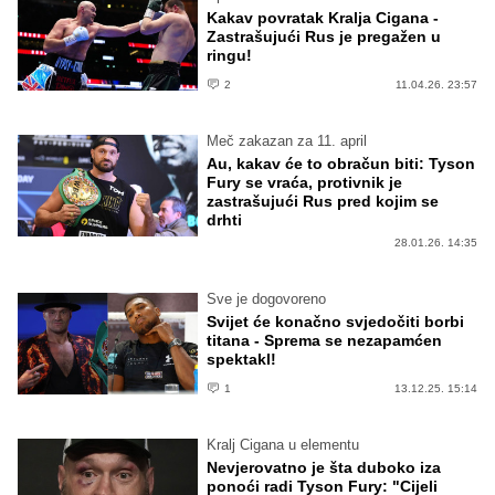
Kakav povratak Kralja Cigana -
Zastrašujući Rus je pregažen u
ringu!
2
11.04.26. 23:57
Meč zakazan za 11. april
Au, kakav će to obračun biti: Tyson
Fury se vraća, protivnik je
zastrašujući Rus pred kojim se
drhti
28.01.26. 14:35
Sve je dogovoreno
Svijet će konačno svjedočiti borbi
titana - Sprema se nezapamćen
spektakl!
1
13.12.25. 15:14
Kralj Cigana u elementu
Nevjerovatno je šta duboko iza
ponoći radi Tyson Fury: "Cijeli