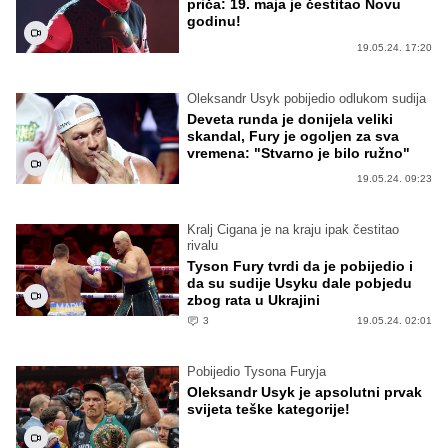
priča: 19. maja je čestitao Novu
godinu!
19.05.24. 17:20
Oleksandr Usyk pobijedio odlukom sudija
Deveta runda je donijela veliki
skandal, Fury je ogoljen za sva
vremena: "Stvarno je bilo ružno"
19.05.24. 09:23
Kralj Cigana je na kraju ipak čestitao
rivalu
Tyson Fury tvrdi da je pobijedio i
da su sudije Usyku dale pobjedu
zbog rata u Ukrajini
3
19.05.24. 02:01
Pobijedio Tysona Furyja
Oleksandr Usyk je apsolutni prvak
svijeta teške kategorije!