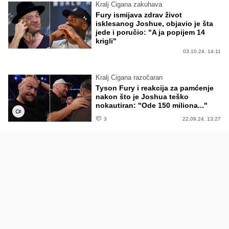
Kralj Cigana zakuhava
Fury ismijava zdrav život
isklesanog Joshue, objavio je šta
jede i poručio: "A ja popijem 14
krigli"
03.10.24. 14:11
Kralj Cigana razočaran
Tyson Fury i reakcija za pamćenje
nakon što je Joshua teško
nokautiran: "Ode 150 miliona..."
3
22.09.24. 13:27