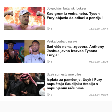
36-godišnji britanski bokser
Kao grom iz vedra neba: Tyson
Fury objavio da odlazi u penziju!
3
13.01.25. 17:44
Velika borba u najavi
Sad više nema izgovora: Anthony
Joshua javno izazvao Tysona
Furyja!
3
05.01.25. 13:26
Uzeli su nestvarne cifre
Isplata za pamćenje: Usyk i Fury
napuštaju Saudijsku Arabiju s
napunjenim računima
2
22.12.24. 02:39