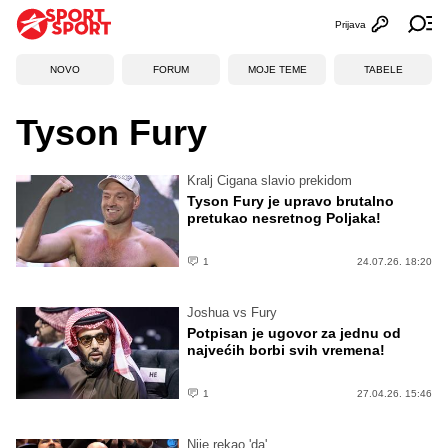
Prijava
Otvori profi
Ot
NOVO
FORUM
MOJE TEME
TABELE
Tyson Fury
Kralj Cigana slavio prekidom
Tyson Fury je upravo brutalno
pretukao nesretnog Poljaka!
1
24.07.26. 18:20
Joshua vs Fury
Potpisan je ugovor za jednu od
najvećih borbi svih vremena!
1
27.04.26. 15:46
Nije rekao 'da'