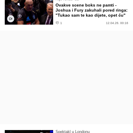
Ovakve scene boks ne pamti -
Joshua i Fury zakuhali pored ringa:
"Tukao sam te kao dijete, opet ću"
1
12.04.26. 00:16
Spektakl u Londonu