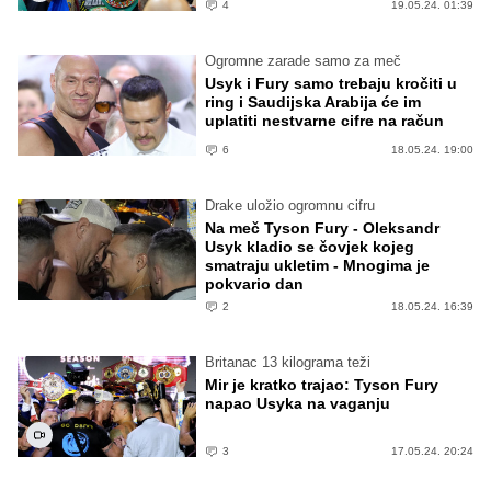
4
19.05.24. 01:39
Ogromne zarade samo za meč
Usyk i Fury samo trebaju kročiti u
ring i Saudijska Arabija će im
uplatiti nestvarne cifre na račun
6
18.05.24. 19:00
Drake uložio ogromnu cifru
Na meč Tyson Fury - Oleksandr
Usyk kladio se čovjek kojeg
smatraju ukletim - Mnogima je
pokvario dan
2
18.05.24. 16:39
Britanac 13 kilograma teži
Mir je kratko trajao: Tyson Fury
napao Usyka na vaganju
3
17.05.24. 20:24