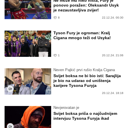
Ne može mu niko ništa, Fury je
ponovo poražen: Oleksandr Usyk
je nezaustavljiva zvijer!
8
22.12.24. 00:30
Tyson Fury je ogroman: Kralj
Cigana mnogo teži od Usyka!
1
20.12.24. 21:06
Neven Pajkić prvi rušio Kralja Cigana
Svijet boksa ne bi bio isti: Sarajlija
je bio na udarac od uništenja
karijere Tysona Furyja
20.12.24. 18:18
Nevjerovatan je
Svijet boksa priča o najčudnijem
intervjuu Tysona Furyja ikad