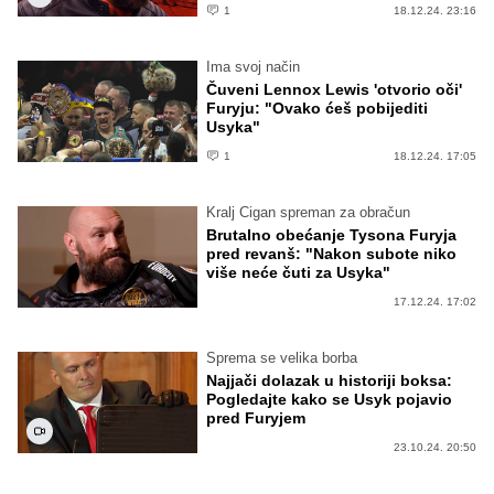
1
18.12.24. 23:16
Ima svoj način
Čuveni Lennox Lewis 'otvorio oči'
Furyju: "Ovako ćeš pobijediti
Usyka"
1
18.12.24. 17:05
Kralj Cigan spreman za obračun
Brutalno obećanje Tysona Furyja
pred revanš: "Nakon subote niko
više neće čuti za Usyka"
17.12.24. 17:02
Sprema se velika borba
Najjači dolazak u historiji boksa:
Pogledajte kako se Usyk pojavio
pred Furyjem
23.10.24. 20:50