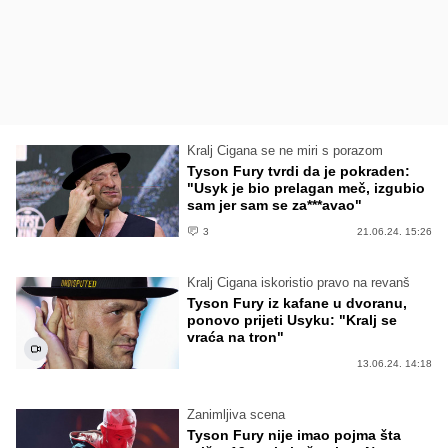
Kralj Cigana se ne miri s porazom
Tyson Fury tvrdi da je pokraden:
"Usyk je bio prelagan meč, izgubio
sam jer sam se za***avao"
3
21.06.24. 15:26
Kralj Cigana iskoristio pravo na revanš
Tyson Fury iz kafane u dvoranu,
ponovo prijeti Usyku: "Kralj se
vraća na tron"
13.06.24. 14:18
Zanimljiva scena
Tyson Fury nije imao pojma šta