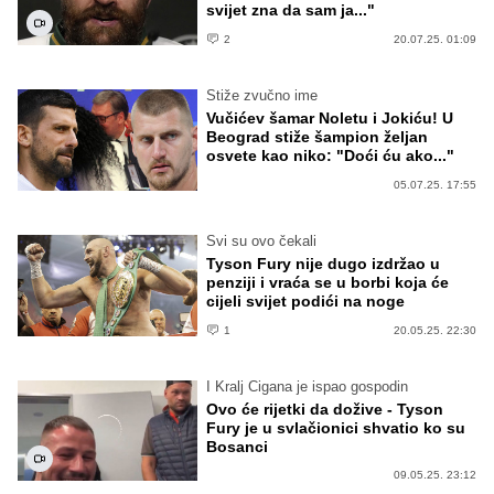
svijet zna da sam ja..."
2
20.07.25. 01:09
Stiže zvučno ime
Vučićev šamar Noletu i Jokiću! U
Beograd stiže šampion željan
osvete kao niko: "Doći ću ako..."
05.07.25. 17:55
Svi su ovo čekali
Tyson Fury nije dugo izdržao u
penziji i vraća se u borbi koja će
cijeli svijet podići na noge
1
20.05.25. 22:30
I Kralj Cigana je ispao gospodin
Ovo će rijetki da dožive - Tyson
Fury je u svlačionici shvatio ko su
Bosanci
09.05.25. 23:12