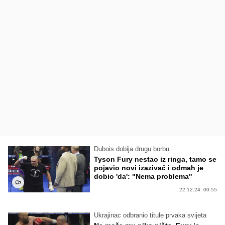
Dubois dobija drugu borbu
Tyson Fury nestao iz ringa, tamo se
pojavio novi izazivač i odmah je
dobio 'da': "Nema problema"
22.12.24. 00:55
Ukrajinac odbranio titule prvaka svijeta