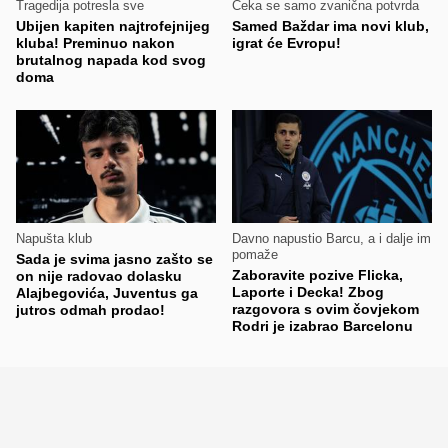
Tragedija potresla sve
Čeka se samo zvanična potvrda
Ubijen kapiten najtrofejnijeg
Samed Baždar ima novi klub,
kluba! Preminuo nakon
igrat će Evropu!
brutalnog napada kod svog
doma
Napušta klub
Davno napustio Barcu, a i dalje im
pomaže
Sada je svima jasno zašto se
Zaboravite pozive Flicka,
on nije radovao dolasku
Laporte i Decka! Zbog
Alajbegovića, Juventus ga
razgovora s ovim čovjekom
jutros odmah prodao!
Rodri je izabrao Barcelonu