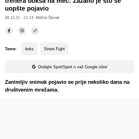
trenera boksa na meč: Zažalio je što se
uopšte pojavio
08.12.21. - 21:14,
Midhat Šljivak
Teme:
boks
Street Fight
Dodajte SportSport u vaš Google izbor
Zanimljiv snimak pojavio se prije nekoliko dana na
društvenim mrežama.