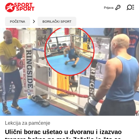
Prijava
Otvori profi
Ot
POČETNA
BORILAČKI SPORT
Lekcija za pamćenje
Ulični borac ušetao u dvoranu i izazvao