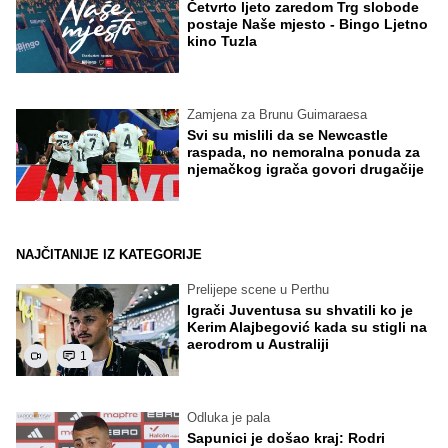
Četvrto ljeto zaredom Trg slobode
postaje Naše mjesto - Bingo Ljetno
kino Tuzla
Zamjena za Brunu Guimaraesa
Svi su mislili da se Newcastle
raspada, no nemoralna ponuda za
njemačkog igrača govori drugačije
NAJČITANIJE IZ KATEGORIJE
Prelijepe scene u Perthu
Igrači Juventusa su shvatili ko je
Kerim Alajbegović kada su stigli na
aerodrom u Australiji
1
Odluka je pala
Sapunici je došao kraj: Rodri