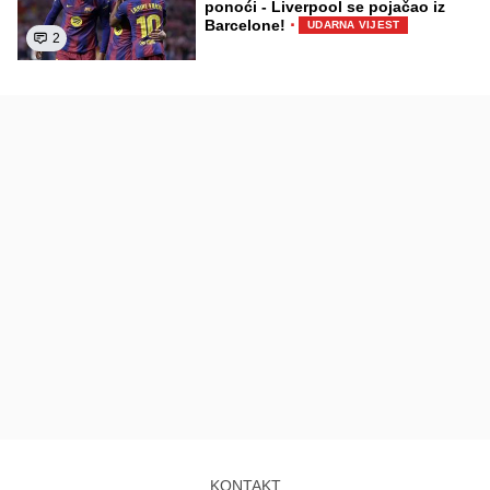
ponoći - Liverpool se pojačao iz
·
Barcelone!
UDARNA VIJEST
2
KONTAKT