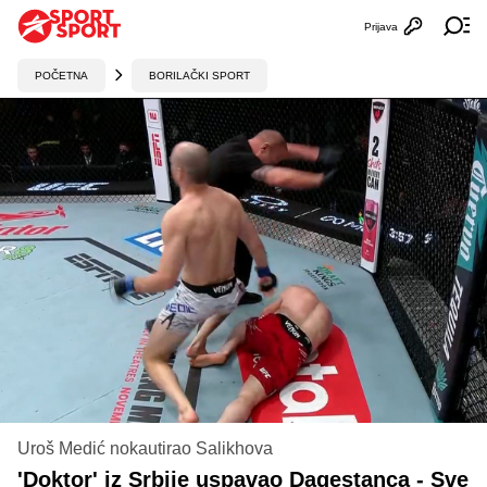
Prijava
Otvori profi
Ot
POČETNA
BORILAČKI SPORT
Uroš Medić nokautirao Salikhova
'Doktor' iz Srbije uspavao Dagestanca - Sve