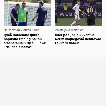
Na izlaznim vratima kluba
Prijateljska utakmica
Igrač Barcelone ljutito
Inter pobijedio Juventus,
napustio trening nakon
Kerim Alajbegović debitovao
srceparajućih riječi Flicka:
za Staru damu!
"Ne ideš s nama"