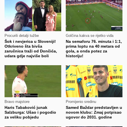
Procurili detalji tužbe
Golčina kakva se rijetko viđa
Šok i nevjerica u Sloveniji!
Na semaforu 76. minuta i 1:1,
Otkriveno šta bivša
prima loptu na 40 metara od
zaručnica traži od Dončića,
gola, a onda potez za
udara gdje najviše boli
historiju!
Bravo majstore
Promijenio sredinu
Haris Tabaković junak
Samed Baždar predstavljen u
Salzburga: Ušao i pogodio
novom klubu: Zmaj potpisao
za veliku pobjedu
ugovor do 2031. godine