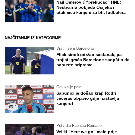
Nail Omerović "prekucao" HNL:
Nestvarna pobjeda Osijeka i
utakmica karijere za bh. fudbalera
NAJČITANIJE IZ KATEGORIJE
Vratili se u Barcelonu
Flick sinoć održao sastanak, pa
trojici igrača Barcelone saopštio da
napuste pripreme
Odluka je pala
Sapunici je došao kraj: Rodri
večeras objavio gdje nastavlja
karijeru!
2
Potvrdio Fabrizio Romano
Veliki "Here we go" malo prije