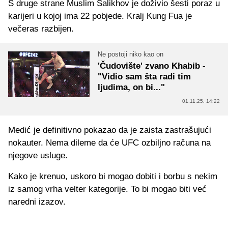
S druge strane Muslim Salikhov je doživio šesti poraz u
karijeri u kojoj ima 22 pobjede. Kralj Kung Fua je
večeras razbijen.
Ne postoji niko kao on
'Čudovište' zvano Khabib -
"Vidio sam šta radi tim
ljudima, on bi..."
01.11.25. 14:22
Medić je definitivno pokazao da je zaista zastrašujući
nokauter. Nema dileme da će UFC ozbiljno računa na
njegove usluge.
Kako je krenuo, uskoro bi mogao dobiti i borbu s nekim
iz samog vrha velter kategorije. To bi mogao biti već
naredni izazov.