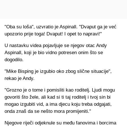
"Oba su loša", uzvratio je Aspinall. "Dvaput ga je već
upozorio prije toga! Dvaput! I opet to napravi!"
U nastavku videa pojavljuje se njegov otac Andy
Aspinall, koji je bio vidno potresen onim što se
dogodilo.
"Mike Bisping je izgubio oko zbog slične situacije",
rekao je Andy.
"Grozno je o tome i pomisliti kao roditelj. Ljudi mogu
govoriti što žele, ali kad si ti taj roditelj i tvoj sin bi
mogao izgubiti vid, a ima djecu koju treba odgajati,
onda znaš da se nešto mora promijeniti."
Njegove riječi odjeknule su među fanovima i borcima