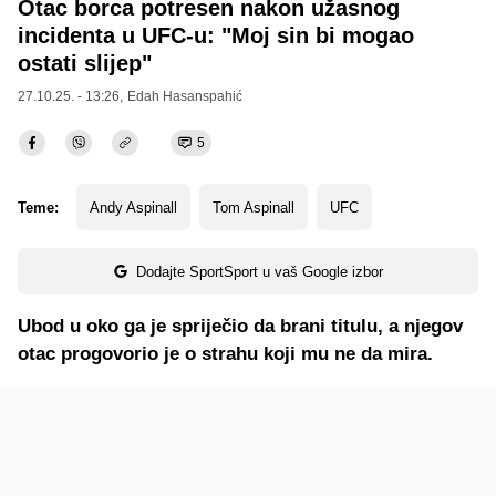
Otac borca potresen nakon užasnog
incidenta u UFC-u: "Moj sin bi mogao
ostati slijep"
27.10.25. - 13:26,
Edah Hasanspahić
5
Teme:
Andy Aspinall
Tom Aspinall
UFC
Dodajte SportSport u vaš Google izbor
Ubod u oko ga je spriječio da brani titulu, a njegov
otac progovorio je o strahu koji mu ne da mira.