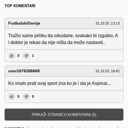
TOP KOMENTARI
FudbalskiGenije
31.10.25. 13:13
Tražio samo priliku da odustane, svakako bi izgubio. A
i doktor je rekao da nije ništa da može nastaviti..
0
1
user1676286668
31.10.25. 18:42
Ko imalo prati ovaj sport zna ko je i sta je Aspinal...
0
0
PRIKAŽI STRANICU KOMENTARA (5)