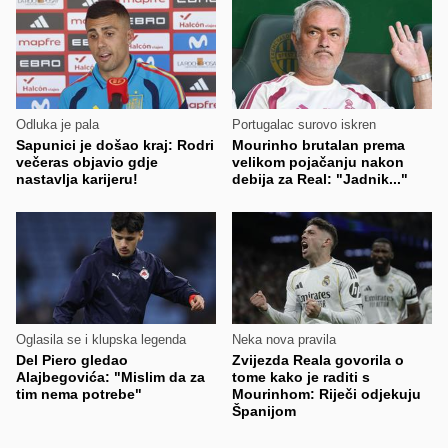
Odluka je pala
Portugalac surovo iskren
Sapunici je došao kraj: Rodri
Mourinho brutalan prema
večeras objavio gdje
velikom pojačanju nakon
nastavlja karijeru!
debija za Real: "Jadnik..."
Oglasila se i klupska legenda
Neka nova pravila
Del Piero gledao
Zvijezda Reala govorila o
Alajbegovića: "Mislim da za
tome kako je raditi s
tim nema potrebe"
Mourinhom: Riječi odjekuju
Španijom