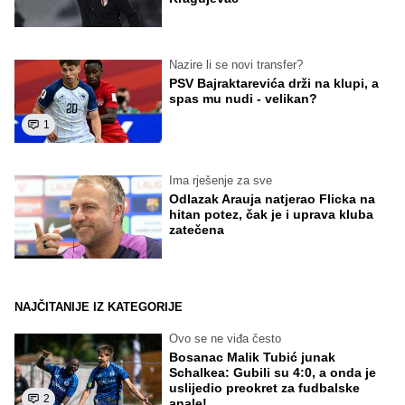
Nazire li se novi transfer?
PSV Bajraktarevića drži na klupi, a
spas mu nudi - velikan?
1
Ima rješenje za sve
Odlazak Arauja natjerao Flicka na
hitan potez, čak je i uprava kluba
zatečena
NAJČITANIJE IZ KATEGORIJE
Ovo se ne viđa često
Bosanac Malik Tubić junak
Schalkea: Gubili su 4:0, a onda je
uslijedio preokret za fudbalske
2
anale!