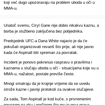
koji već dugo upozoravaju na problem uboda u oči u
MMA-u.
Unatoč svemu, Ciryl Gane nije dobio nikakvu kaznu, a
borba je službeno zaključena bez pobjednika.
Predsjednik UFC-a Dana White najavio je da će
pokušati organizovati revanš što prije, ali nije jasno
kada će Aspinall biti spreman za povratak.
Incident je ponovo pokrenuo raspravu o pravilima i
kaznama u slučaju uboda u oči - situacijama koje su u
MMA-u, nažalost, postale previše česte.
Mnogi smatraju da je krajnje vrijeme da se uvedu
strože kazne i jasniji protokoli za ovakve slučajeve.
Za sada, Tom Aspinall je kod kuće, s privremenim
povezom na oku i gorčinom što mu je prva prava