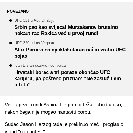
POVEZANO
UFC 321 u Abu Dhabiju
Srbin pao kao svijeća! Murzakanov brutalno
nokautirao Rakića već u prvoj rundi
UFC 320 u Las Vegasu
Alex Pereira na spektakularan način vratio UFC
pojas
Ivan Erslan doživio novi poraz
Hrvatski borac s tri poraza okončao UFC
karijeru, pa pošteno priznao: "Ne zaslužujem
biti tu"
Već u prvoj rundi Aspinall je primio težak ubod u oko,
nakon čega nije mogao nastaviti borbu.
Sudac Jason Herzog tada je prekinuo meč i proglasio
ishod "no contest".