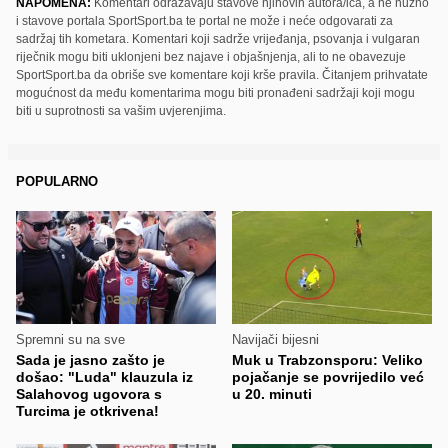
NAPOMENA:
Komentari odražavaju stavove njihovih autora/ica, a ne nužno
i stavove portala SportSport.ba te portal ne može i neće odgovarati za
sadržaj tih kometara. Komentari koji sadrže vrijeđanja, psovanja i vulgaran
riječnik mogu biti uklonjeni bez najave i objašnjenja, ali to ne obavezuje
SportSport.ba da obriše sve komentare koji krše pravila. Čitanjem prihvatate
mogućnost da među komentarima mogu biti pronađeni sadržaji koji mogu
biti u suprotnosti sa vašim uvjerenjima.
POPULARNO
Spremni su na sve
Navijači bijesni
Sada je jasno zašto je
Muk u Trabzonsporu: Veliko
došao: "Luda" klauzula iz
pojačanje se povrijedilo već
Salahovog ugovora s
u 20. minuti
Turcima je otkrivena!