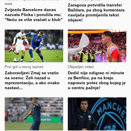
eura
Zaragoza potvrdila transfer
Zvijezda Barcelone danas
Baždara, pa zbog komentara
nazvala Flicka i poručila mu:
navijača promijenila tekst
"Neću se više vraćati u klub"
objave!
Prvi gol u novoj sezoni
Objavljen video
Zaboravljeni Zmaj se vratio
Dedić nije odigrao ni minute
na scenu: Želi nazad u
za Benficu, pa na kraju
reprezentaciju, a ako ovako
napravio potez zbog kojeg je
nastavi...
u centru pažnje!