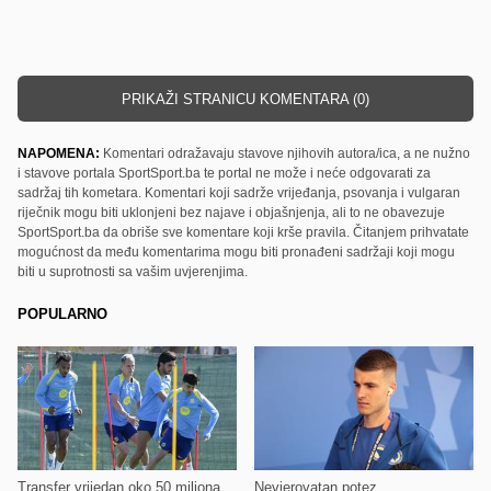
PRIKAŽI STRANICU KOMENTARA (0)
NAPOMENA:
Komentari odražavaju stavove njihovih autora/ica, a ne nužno
i stavove portala SportSport.ba te portal ne može i neće odgovarati za
sadržaj tih kometara. Komentari koji sadrže vrijeđanja, psovanja i vulgaran
riječnik mogu biti uklonjeni bez najave i objašnjenja, ali to ne obavezuje
SportSport.ba da obriše sve komentare koji krše pravila. Čitanjem prihvatate
mogućnost da među komentarima mogu biti pronađeni sadržaji koji mogu
biti u suprotnosti sa vašim uvjerenjima.
POPULARNO
Transfer vrijedan oko 50 miliona
Nevjerovatan potez