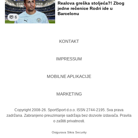
Realova greška stoljeća?! Zbog
jedne rečenice Rodri ide u
Barcelonu
6
KONTAKT
IMPRESSUM
MOBILNE APLIKACIJE
MARKETING
Copyright 2008-26. SportSport d.o.o. ISSN 2744-2195. Sva prava
zadržana. Zabranjeno preuzimanje sadržaja bez dozvole izdavača.
Pravila
o zaštiti privatnosti.
Osigurava
Sikra Security