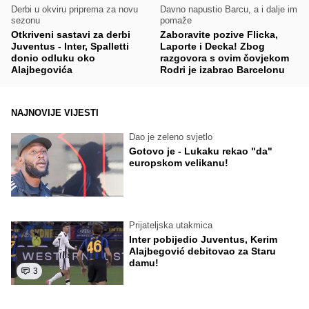
Derbi u okviru priprema za novu
Davno napustio Barcu, a i dalje im
sezonu
pomaže
Otkriveni sastavi za derbi
Zaboravite pozive Flicka,
Juventus - Inter, Spalletti
Laporte i Decka! Zbog
donio odluku oko
razgovora s ovim čovjekom
Alajbegovića
Rodri je izabrao Barcelonu
NAJNOVIJE VIJESTI
Dao je zeleno svjetlo
Gotovo je - Lukaku rekao "da"
europskom velikanu!
Prijateljska utakmica
Inter pobijedio Juventus, Kerim
Alajbegović debitovao za Staru
damu!
3