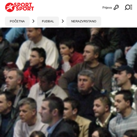
Prijava
Otvori profi
Ot
POČETNA
FUDBAL
NERAZVRSTANO