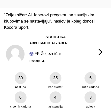
"Željezničar: Al Jaberovi pregovori sa saudijskim
klubovima se nastavljaju", naslov je kojeg donosi
Kooora Sport.
STATISTIKA
ABDULMALIK AL-JABER
FK Željezničar
Pozicija:
MF
30
25
6
nastupa
kao starter
žutih kartona
0
4
3
crvenih kartona
asistencija
golova