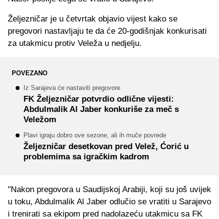
Željezničar je u četvrtak objavio vijest kako se
pregovori nastavljaju te da će 20-godišnjak konkurisati
za utakmicu protiv Veleža u nedjelju.
POVEZANO
Iz Sarajeva će nastaviti pregovore
FK Željezničar potvrdio odlične vijesti:
Abdulmalik Al Jaber konkuriše za meč s
Veležom
Plavi igraju dobro ove sezone, ali ih muče povrede
Željezničar desetkovan pred Velež, Ćorić u
problemima sa igračkim kadrom
"Nakon pregovora u Saudijskoj Arabiji, koji su još uvijek
u toku, Abdulmalik Al Jaber odlučio se vratiti u Sarajevo
i trenirati sa ekipom pred nadolazeću utakmicu sa FK