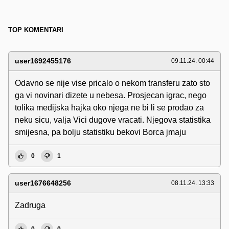
TOP KOMENTARI
user1692455176
09.11.24. 00:44
Odavno se nije vise pricalo o nekom transferu zato sto
ga vi novinari dizete u nebesa. Prosjecan igrac, nego
tolika medijska hajka oko njega ne bi li se prodao za
neku sicu, valja Vici dugove vracati. Njegova statistika
smijesna, pa bolju statistiku bekovi Borca jmaju
0
1
user1676648256
08.11.24. 13:33
Zadruga
0
0