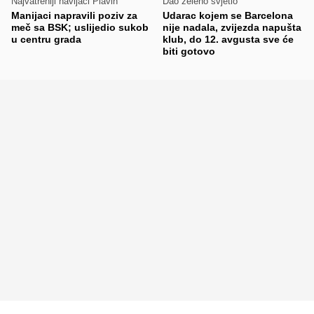
Najvatreniji navijači Plavih
Dao zeleno svjetlo
Manijaci napravili poziv za
Udarac kojem se Barcelona
meč sa BSK; uslijedio sukob
nije nadala, zvijezda napušta
u centru grada
klub, do 12. avgusta sve će
biti gotovo