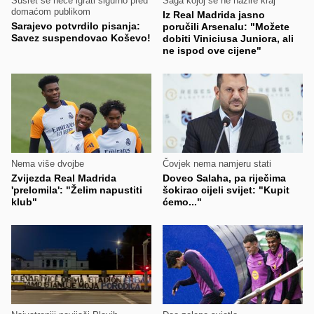
Susret se neće igrati sigurno pred
Saga kojoj se ne nazire kraj
domaćom publikom
Iz Real Madrida jasno
Sarajevo potvrdilo pisanja:
poručili Arsenalu: "Možete
Savez suspendovao Koševo!
dobiti Viniciusa Juniora, ali
ne ispod ove cijene"
Nema više dvojbe
Čovjek nema namjeru stati
Zvijezda Real Madrida
Doveo Salaha, pa riječima
'prelomila': "Želim napustiti
šokirao cijeli svijet: "Kupit
klub"
ćemo..."