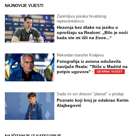
NAJNOVIJE VIJESTI
Zanimljiva poruka hrvatskog
reprezentativca
Hezonja bez dlake na jeziku o
oproštaju sa Realom: „Bilo je noći
kada ste mi išli na živce...“
Rekordan transfer Kraljeva
Fotografija iz aviona oduševila
navijače Reala: "Stiže u Madrid na
·
potpis ugovora"
UDARNA VIJEST
Sada će ovi dresovi "planuti" u prodaji
Poznato koji broj je odabrao Kerim
Alajbegović