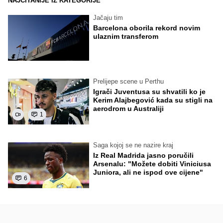
NAJČITANIJE IZ KATEGORIJE
Jačaju tim
Barcelona oborila rekord novim
ulaznim transferom
Prelijepe scene u Perthu
Igrači Juventusa su shvatili ko je
Kerim Alajbegović kada su stigli na
aerodrom u Australiji
1
Saga kojoj se ne nazire kraj
Iz Real Madrida jasno poručili
Arsenalu: "Možete dobiti Viniciusa
Juniora, ali ne ispod ove cijene"
6