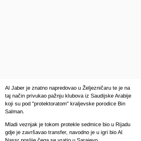
Al Jaber je znatno napredovao u Željezničaru te je na
taj način privukao pažnju klubova iz Saudijske Arabije
koji su pod "protektoratom" kraljevske porodice Bin
Salman.
Mladi veznjak je tokom protekle sedmice bio u Rijadu
gdje je završavao transfer, navodno je u igri bio Al
Nassr poslije čega se vratio u Sarajevo.